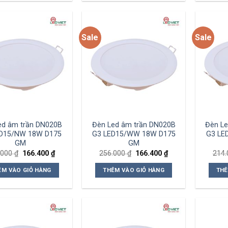
Sale
Sale
Add to
Add to
wishlist
wishlist
ed âm trần DN020B
Đèn Led âm trần DN020B
Đèn Le
D15/NW 18W D175
G3 LED15/WW 18W D175
G3 LE
GM
GM
Giá
Giá
Giá
Giá
.000
₫
166.400
₫
256.000
₫
166.400
₫
214
gốc
hiện
gốc
hiện
là:
tại
là:
tại
ÊM VÀO GIỎ HÀNG
THÊM VÀO GIỎ HÀNG
THÊ
256.000 ₫.
là:
256.000 ₫.
là:
166.400 ₫.
166.400 ₫.