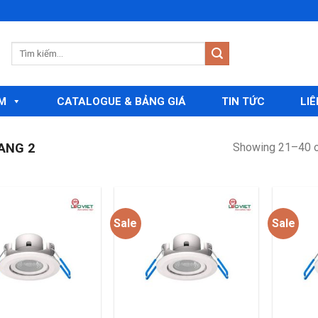
M
CATALOGUE & BẢNG GIÁ
TIN TỨC
LIÊ
Showing 21–40 o
ANG 2
Sale
Sale
Add to
Add to
wishlist
wishlist