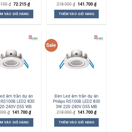
Giá
Giá
Giá
Giá
.100
₫
72.215
₫
218.000
₫
141.700
₫
gốc
hiện
gốc
hiện
là:
tại
là:
tại
M VÀO GIỎ HÀNG
THÊM VÀO GIỎ HÀNG
111.100 ₫.
là:
218.000 ₫.
là:
72.215 ₫.
141.700 ₫.
Sale
Add to
Add to
wishlist
wishlist
ed âm trần dự án
Đèn Led âm trần dự án
s RS100B LED2 830
Philips RS100B LED2 830
20-240V D55 WB
3W 220-240V D55 MB
Giá
Giá
Giá
Giá
.000
₫
141.700
₫
218.000
₫
141.700
₫
gốc
hiện
gốc
hiện
là:
tại
là:
tại
M VÀO GIỎ HÀNG
THÊM VÀO GIỎ HÀNG
218.000 ₫.
là:
218.000 ₫.
là:
141.700 ₫.
141.700 ₫.