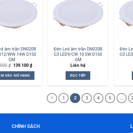
Add to
Add to
wishlist
wishlist
ed âm trần DN020B
Đèn Led âm trần DN020B
Đèn Le
D12/WW 14W D150
G3 LED9/CW 10.5W D150
G3 LE
GM
GM
Giá
Giá
.000
₫
139.100
₫
Liên hệ
gốc
hiện
là:
tại
ÊM VÀO GIỎ HÀNG
ĐỌC TIẾP
214.000 ₫.
là:
139.100 ₫.
1
2
3
4
5
…
CHÍNH SÁCH
L