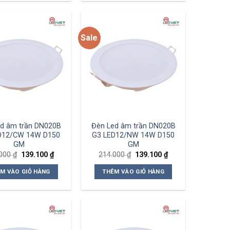
Sale
Add to
Add to
wishlist
wishlist
d âm trần DN020B
Đèn Led âm trần DN020B
D12/CW 14W D150
G3 LED12/NW 14W D150
GM
GM
Giá
Giá
Giá
Giá
.000
₫
139.100
₫
214.000
₫
139.100
₫
gốc
hiện
gốc
hiện
là:
tại
là:
tại
M VÀO GIỎ HÀNG
THÊM VÀO GIỎ HÀNG
214.000 ₫.
là:
214.000 ₫.
là:
139.100 ₫.
139.100 ₫.