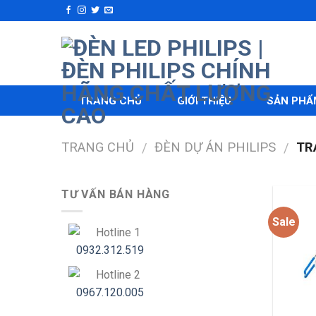
Skip
to
content
TRANG CHỦ
GIỚI THIỆU
SẢN PHẨ
TRANG CHỦ
ĐÈN DỰ ÁN PHILIPS
TR
/
/
TƯ VẤN BÁN HÀNG
Sale
Hotline 1
0932.312.519
Hotline 2
0967.120.005