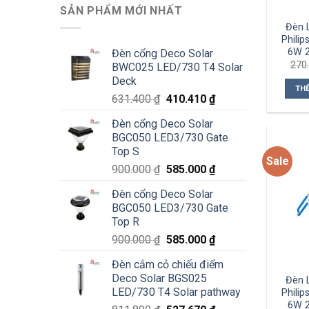
SẢN PHẨM MỚI NHẤT
Đèn 
Phili
6W 
Đèn cổng Deco Solar
270
BWC025 LED/730 T4 Solar
Deck
TH
Giá
Giá
631.400
₫
410.410
₫
gốc
hiện
Đèn cổng Deco Solar
là:
tại
BGC050 LED3/730 Gate
631.400 ₫.
là:
Top S
410.410 ₫.
Sale
Giá
Giá
900.000
₫
585.000
₫
gốc
hiện
Đèn cổng Deco Solar
là:
tại
BGC050 LED3/730 Gate
900.000 ₫.
là:
Top R
585.000 ₫.
Giá
Giá
900.000
₫
585.000
₫
gốc
hiện
Đèn cắm cỏ chiếu điểm
là:
tại
Deco Solar BGS025
Đèn 
900.000 ₫.
là:
LED/730 T4 Solar pathway
Phili
585.000 ₫.
6W 