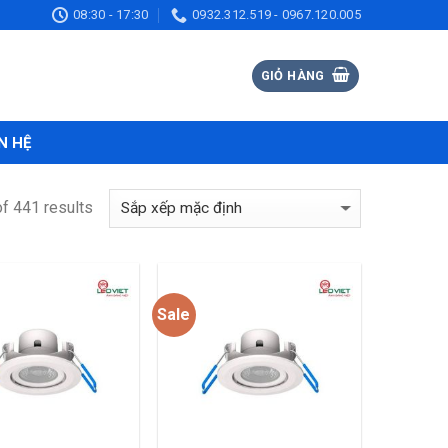
08:30 - 17:30
0932.312.519 - 0967.120.005
GIỎ HÀNG
N HỆ
f 441 results
Sale
Add to
Add to
wishlist
wishlist