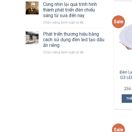
giá
Cùng nhìn lại quá trình hình
–
đèn
2025
thành phát triển đèn chiếu
LED
mới
sáng từ xưa đến nay
Philips
nhất
Sale
ở
Chức năng bình luận bị tắt
2023
Cùng
–
nhìn
2024 mới
Phát triển thương hiệu bằng
lại
nhất
cách sử dụng đèn led tạo dấu
quá
ấn riêng
trình
ở
Chức năng bình luận bị tắt
hình
Phát
thành
triển
phát
thương
triển
Đèn L
hiệu
đèn
bằng
G3 LE
chiếu
cách
sáng
sử
từ
256
dụng
xưa
đèn
đến
TH
led
nay
tạo
dấu
ấn
riêng
Sale