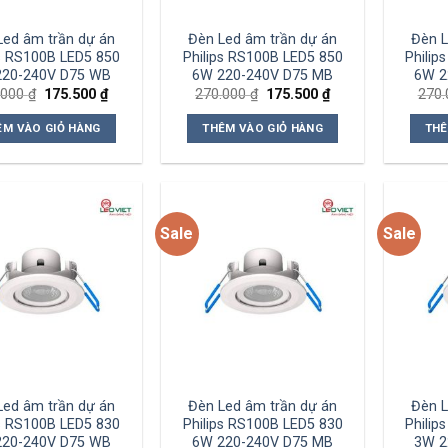
Led âm trần dự án
Đèn Led âm trần dự án
Đèn L
ps RS100B LED5 850
Philips RS100B LED5 850
Philip
220-240V D75 WB
6W 220-240V D75 MB
6W 2
Giá
Giá
Giá
Giá
.000
₫
175.500
₫
270.000
₫
175.500
₫
270
gốc
hiện
gốc
hiện
là:
tại
là:
tại
ÊM VÀO GIỎ HÀNG
THÊM VÀO GIỎ HÀNG
THÊ
270.000 ₫.
là:
270.000 ₫.
là:
175.500 ₫.
175.500 ₫.
Sale
Sale
Add to
Add to
wishlist
wishlist
Led âm trần dự án
Đèn Led âm trần dự án
Đèn L
ps RS100B LED5 830
Philips RS100B LED5 830
Philip
220-240V D75 WB
6W 220-240V D75 MB
3W 2