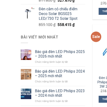
Giá
Giá
811.800
₫
527.670
₫
270
gốc
hiện
Đèn cắm cỏ chiếu điểm
là:
tại
TH
Deco Solar BGS025
811.800 ₫.
là:
LED/730 T2 Solar Spot
527.670 ₫.
Giá
Giá
859.100
₫
558.415
₫
gốc
hiện
là:
tại
Sale
BÀI VIẾT MỚI NHẤT
859.100 ₫.
là:
558.415 ₫.
Báo giá đèn LED Philips 2025
– 2026 mới nhất
ở
Chức năng bình luận bị tắt
Báo
giá
Báo giá đèn LED Philips 2024
đèn
– 2025 mới nhất
Đèn 
LED
ở
Chức năng bình luận bị tắt
Phili
Philips
Báo
3W 
2025
giá
Báo giá đèn LED Philips 2023
–
218
đèn
2026
– 2024 mới nhất
LED
mới
TH
ở
Chức năng bình luận bị tắt
Philips
nhất
Báo
2024