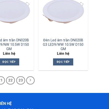
Add to
Add to
wishlist
wishlist
d âm trần DN020B
Đèn Led âm trần DN020B
D9/NW 10.5W D150
G3 LED9/WW 10.5W D150
GM
GM
Liên hệ
Liên hệ
ĐỌC TIẾP
ĐỌC TIẾP
21
22
23
IÊN HỆ