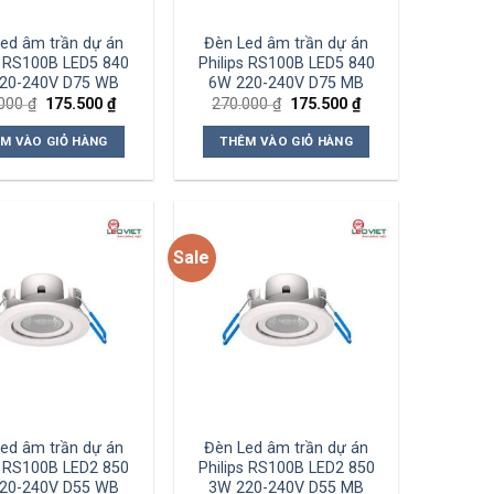
ed âm trần dự án
Đèn Led âm trần dự án
s RS100B LED5 840
Philips RS100B LED5 840
20-240V D75 WB
6W 220-240V D75 MB
Giá
Giá
Giá
Giá
.000
₫
175.500
₫
270.000
₫
175.500
₫
gốc
hiện
gốc
hiện
là:
tại
là:
tại
M VÀO GIỎ HÀNG
THÊM VÀO GIỎ HÀNG
270.000 ₫.
là:
270.000 ₫.
là:
175.500 ₫.
175.500 ₫.
Sale
Add to
Add to
wishlist
wishlist
ed âm trần dự án
Đèn Led âm trần dự án
s RS100B LED2 850
Philips RS100B LED2 850
20-240V D55 WB
3W 220-240V D55 MB