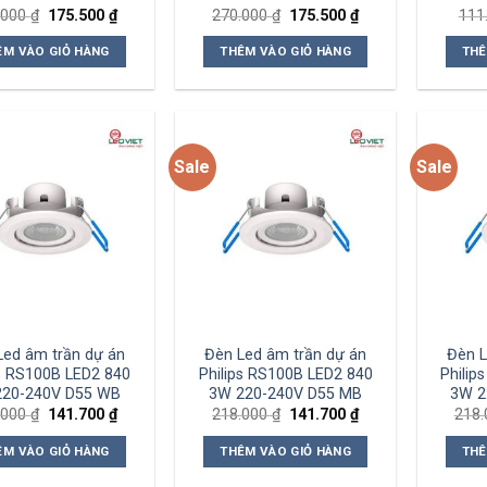
Giá
Giá
Giá
Giá
.000
₫
175.500
₫
270.000
₫
175.500
₫
111
gốc
hiện
gốc
hiện
là:
tại
là:
tại
ÊM VÀO GIỎ HÀNG
THÊM VÀO GIỎ HÀNG
THÊ
270.000 ₫.
là:
270.000 ₫.
là:
175.500 ₫.
175.500 ₫.
Sale
Sale
Add to
Add to
wishlist
wishlist
Led âm trần dự án
Đèn Led âm trần dự án
Đèn L
ps RS100B LED2 840
Philips RS100B LED2 840
Philip
220-240V D55 WB
3W 220-240V D55 MB
3W 2
Giá
Giá
Giá
Giá
.000
₫
141.700
₫
218.000
₫
141.700
₫
218
gốc
hiện
gốc
hiện
là:
tại
là:
tại
ÊM VÀO GIỎ HÀNG
THÊM VÀO GIỎ HÀNG
THÊ
218.000 ₫.
là:
218.000 ₫.
là:
141.700 ₫.
141.700 ₫.