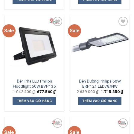
2.019.000 ₫.
là:
677.100 ₫.
là:
1.312.350 ₫.
440.115
Sale
Sale
Add to
Add to
wishlist
wishlist
Đèn Pha LED Philips
Đèn Đường Philips 60W
Floodlight 50W BVP135
BRP121 LED78/NW
Giá
Giá
Giá
Giá
1.042.400
₫
677.560
₫
2.639.000
₫
1.715.350
₫
gốc
hiện
gốc
hiện
là:
tại
là:
tại
THÊM VÀO GIỎ HÀNG
THÊM VÀO GIỎ HÀNG
1.042.400 ₫.
là:
2.639.000 ₫.
là:
677.560 ₫.
1.715
Sale
Sale