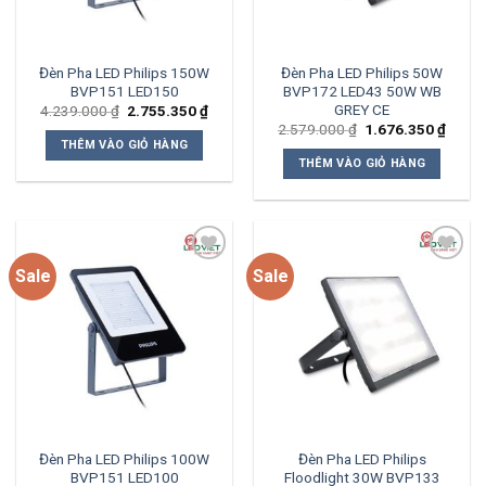
Đèn Pha LED Philips 150W
Đèn Pha LED Philips 50W
BVP151 LED150
BVP172 LED43 50W WB
GREY CE
Giá
Giá
4.239.000
₫
2.755.350
₫
gốc
hiện
Giá
Giá
2.579.000
₫
1.676.350
₫
là:
tại
gốc
hiện
THÊM VÀO GIỎ HÀNG
4.239.000 ₫.
là:
là:
tại
THÊM VÀO GIỎ HÀNG
2.755.350 ₫.
2.579.000 ₫.
là:
1.676
Sale
Sale
Add to
Add to
wishlist
wishlist
Đèn Pha LED Philips 100W
Đèn Pha LED Philips
BVP151 LED100
Floodlight 30W BVP133