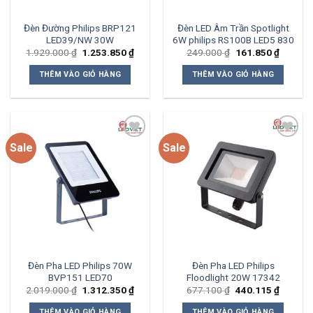
Đèn Đường Philips BRP121
Đèn LED Âm Trần Spotlight
LED39/NW 30W
6W philips RS100B LED5 830
Giá
Giá
Giá
Giá
1.929.000
₫
1.253.850
₫
249.000
₫
161.850
₫
gốc
hiện
gốc
hiện
là:
tại
là:
tại
THÊM VÀO GIỎ HÀNG
THÊM VÀO GIỎ HÀNG
1.929.000 ₫.
là:
249.000 ₫.
là:
1.253.850 ₫.
161.850
Sale
Sale
Add to
Add to
wishlist
wishlist
Đèn Pha LED Philips 70W
Đèn Pha LED Philips
BVP151 LED70
Floodlight 20W 17342
Giá
Giá
Giá
Giá
2.019.000
₫
1.312.350
₫
677.100
₫
440.115
₫
gốc
hiện
gốc
hiện
là:
tại
là:
tại
THÊM VÀO GIỎ HÀNG
THÊM VÀO GIỎ HÀNG