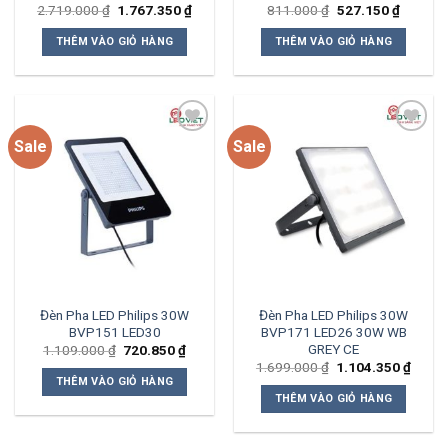
Giá
Giá
Giá
Giá
2.719.000
₫
1.767.350
₫
811.000
₫
527.150
₫
gốc
hiện
gốc
hiện
là:
tại
là:
tại
THÊM VÀO GIỎ HÀNG
THÊM VÀO GIỎ HÀNG
2.719.000 ₫.
là:
811.000 ₫.
là:
1.767.350 ₫.
527.150
Sale
Sale
Add to
Add to
wishlist
wishlist
Đèn Pha LED Philips 30W
Đèn Pha LED Philips 30W
BVP151 LED30
BVP171 LED26 30W WB
GREY CE
Giá
Giá
1.109.000
₫
720.850
₫
gốc
hiện
Giá
Giá
1.699.000
₫
1.104.350
₫
là:
tại
gốc
hiện
THÊM VÀO GIỎ HÀNG
1.109.000 ₫.
là:
là:
tại
THÊM VÀO GIỎ HÀNG
720.850 ₫.
1.699.000 ₫.
là:
1.104