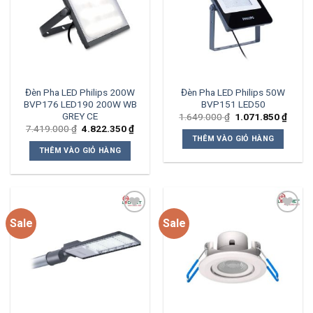
wishlist
wishlist
Đèn Pha LED Philips 200W
Đèn Pha LED Philips 50W
BVP176 LED190 200W WB
BVP151 LED50
GREY CE
Giá
Giá
1.649.000
₫
1.071.850
₫
gốc
hiện
Giá
Giá
7.419.000
₫
4.822.350
₫
là:
tại
gốc
hiện
THÊM VÀO GIỎ HÀNG
1.649.000 ₫.
là:
là:
tại
THÊM VÀO GIỎ HÀNG
1.071
7.419.000 ₫.
là:
4.822.350 ₫.
Sale
Sale
Add to
Add to
wishlist
wishlist