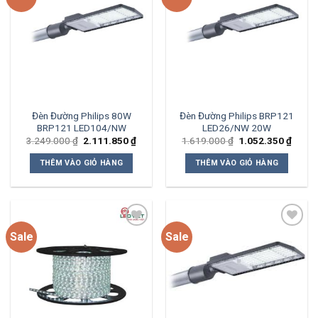
Add to
Add to
wishlist
wishlist
Đèn Đường Philips 80W
Đèn Đường Philips BRP121
BRP121 LED104/NW
LED26/NW 20W
Giá
Giá
Giá
Giá
3.249.000
₫
2.111.850
₫
1.619.000
₫
1.052.350
₫
gốc
hiện
gốc
hiện
là:
tại
là:
tại
THÊM VÀO GIỎ HÀNG
THÊM VÀO GIỎ HÀNG
3.249.000 ₫.
là:
1.619.000 ₫.
là:
2.111.850 ₫.
1.052
Sale
Sale
Add to
Add to
wishlist
wishlist