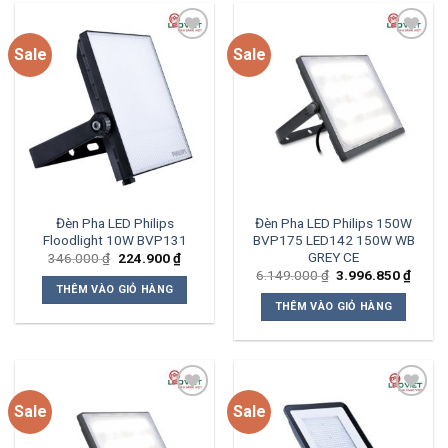
Sale
Sale
Add to
Add to
wishlist
wishlist
Đèn Pha LED Philips
Đèn Pha LED Philips 150W
Floodlight 10W BVP131
BVP175 LED142 150W WB
GREY CE
Giá
Giá
346.000
₫
224.900
₫
gốc
hiện
Giá
Giá
6.149.000
₫
3.996.850
₫
là:
tại
gốc
hiện
THÊM VÀO GIỎ HÀNG
346.000 ₫.
là:
là:
tại
THÊM VÀO GIỎ HÀNG
224.900 ₫.
6.149.000 ₫.
là:
3.996
Sale
Sale
Add to
Add to