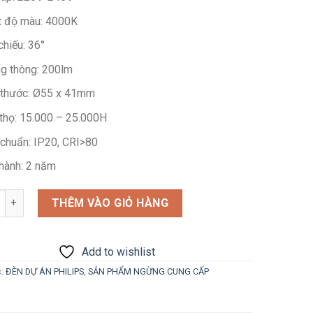
141.700 ₫.
t độ màu: 4000K
chiếu: 36°
g thông: 200lm
 thước: Ø55 x 41mm
 thọ: 15.000 – 25.000H
 chuẩn: IP20, CRI>80
hành: 2 năm
g
THÊM VÀO GIỎ HÀNG
Add to wishlist
c:
ĐÈN DỰ ÁN PHILIPS
,
SẢN PHẨM NGỪNG CUNG CẤP