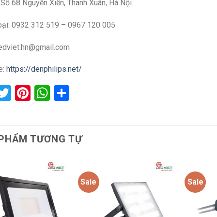
: Số 68 Nguyễn Xiển, Thanh Xuân, Hà Nội.
oại: 0932 312 519 – 0967 120 005
ledviet.hn@gmail.com
e:
https://denphilips.net/
acebook
Twitter
Pinterest
WhatsApp
Share
PHẨM TƯƠNG TỰ
Sale
Sale
Add to
Add to
wishlist
wishlist