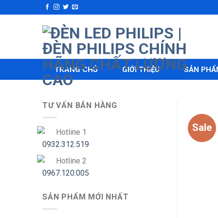
Skip
to
content
TRANG CHỦ
GIỚI THIỆU
SẢN PHẨ
TƯ VẤN BÁN HÀNG
Sale
Hotline 1
0932.312.519
Hotline 2
0967.120.005
SẢN PHẨM MỚI NHẤT