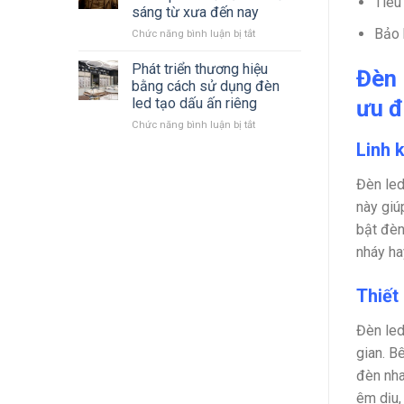
Tiêu
LED
mới
sáng từ xưa đến nay
Philips
nhất
Bảo 
ở
Chức năng bình luận bị tắt
2023
Cùng
–
nhìn
2024 mới
Phát triển thương hiệu
Đèn 
lại
nhất
bằng cách sử dụng đèn
quá
ưu đ
led tạo dấu ấn riêng
trình
ở
Chức năng bình luận bị tắt
hình
Phát
thành
Linh k
triển
phát
thương
triển
Đèn led
hiệu
đèn
bằng
chiếu
này giú
cách
sáng
bật đèn
sử
từ
dụng
xưa
nháy hay
đèn
đến
led
nay
Thiết 
tạo
dấu
ấn
Đèn led
riêng
gian. B
đèn nha
êm dịu,