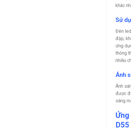
khác nh
Sử dụ
Đèn led
đập, kh
ứng dụn
thông t
nhiều c
Ánh s
Ánh sán
được đi
sáng mạ
Ứng 
D55