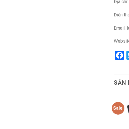
Địa chỉ
Điện th
Email: 
Websit
F
SẢN 
Sale
Sale
Add to
Add to
wishlist
wishlist