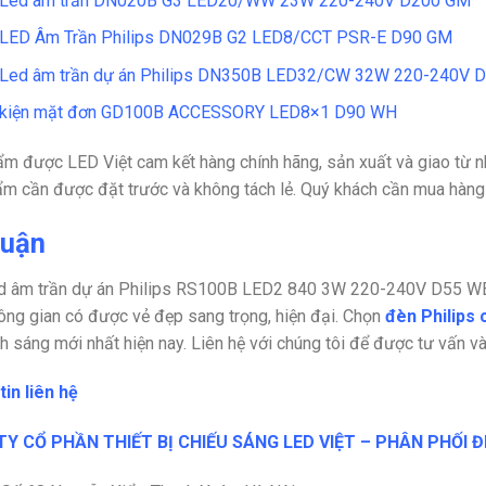
 Led âm trần DN020B G3 LED20/WW 23W 220-240V D200 GM
 LED Âm Trần Philips DN029B G2 LED8/CCT PSR-E D90 GM
Led âm trần dự án Philips DN350B LED32/CW 32W 220-240V 
 kiện mặt đơn GD100B ACCESSORY LED8×1 D90 WH
m được LED Việt cam kết hàng chính hãng, sản xuất và giao từ nh
m cần được đặt trước và không tách lẻ. Quý khách cần mua hàng
luận
 âm trần dự án Philips RS100B LED2 840 3W 220-240V D55 WB 
ông gian có được vẻ đẹp sang trọng, hiện đại. Chọn
đèn Philips 
h sáng mới nhất hiện nay.
Liên hệ với chúng tôi để được tư vấn v
in liên hệ
Y CỔ PHẦN THIẾT BỊ CHIẾU SÁNG LED VIỆT – PHÂN PHỐI Đ