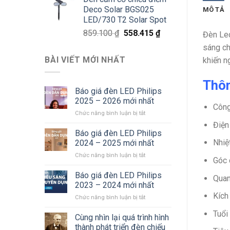
là:
tại
Deco Solar BGS025
MÔ TẢ
811.800 ₫.
là:
LED/730 T2 Solar Spot
527.670 ₫.
Giá
Giá
859.100
₫
558.415
₫
Đèn Le
gốc
hiện
sáng ch
là:
tại
BÀI VIẾT MỚI NHẤT
khiến n
859.100 ₫.
là:
558.415 ₫.
Thôn
Báo giá đèn LED Philips
2025 – 2026 mới nhất
Công
ở
Chức năng bình luận bị tắt
Báo
Điện
giá
Báo giá đèn LED Philips
đèn
Nhiệ
2024 – 2025 mới nhất
LED
ở
Chức năng bình luận bị tắt
Philips
Góc 
Báo
2025
giá
Báo giá đèn LED Philips
–
Quan
đèn
2026
2023 – 2024 mới nhất
LED
mới
Kích
ở
Chức năng bình luận bị tắt
Philips
nhất
Báo
2024
Tuổi
giá
Cùng nhìn lại quá trình hình
–
đèn
2025
thành phát triển đèn chiếu