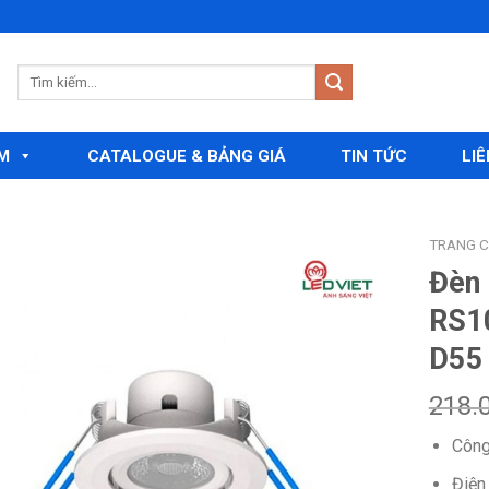
M
CATALOGUE & BẢNG GIÁ
TIN TỨC
LIÊ
TRANG 
Đèn 
RS1
Add to
D55
wishlist
218.
Công
Điện