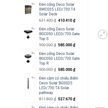
Đèn cổng Deco Solar
BWC025 LED/730 T4
Solar Deck
Giá
Giá
631.400
₫
410.410
₫
gốc
hiện
Đèn cổng Deco Solar
là:
tại
BGC050 LED3/730 Gate
631.400 ₫.
là:
Top S
410.410 ₫.
Giá
Giá
900.000
₫
585.000
₫
gốc
hiện
Đèn cổng Deco Solar
là:
tại
BGC050 LED3/730 Gate
900.000 ₫.
là:
Top R
585.000 ₫.
Giá
Giá
900.000
₫
585.000
₫
gốc
hiện
Đèn cắm cỏ chiếu điểm
là:
tại
Deco Solar BGS025
900.000 ₫.
là:
LED/730 T4 Solar
585.000 ₫.
pathway
Giá
Giá
811.800
₫
527.670
₫
gốc
hiện
Đèn cắm cỏ chiếu điểm