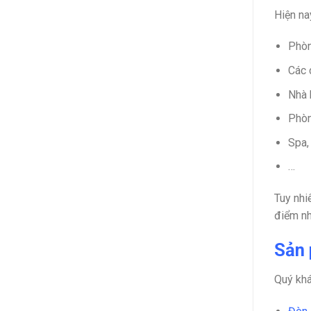
Hiện na
Phòn
Các 
Nhà 
Phò
Spa,
…
Tuy nhi
điểm nh
Sản 
Quý kh