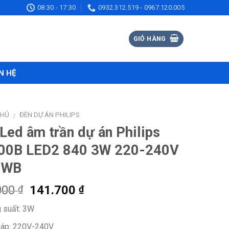
08:30 - 17:30
0932.312.519 - 0967.120.005
GIỎ HÀNG
N HỆ
CHỦ
ĐÈN DỰ ÁN PHILIPS
/
Led âm trần dự án Philips
00B LED2 840 3W 220-240V
 WB
Giá
Giá
000
141.700
₫
₫
gốc
hiện
 suất: 3W
là:
tại
218.000 ₫.
là:
 áp: 220V-240V