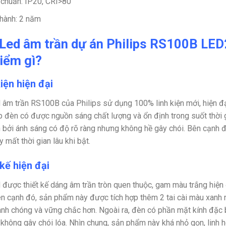
 chuẩn: IP20, CRI>80
hành: 2 năm
Led âm trần dự án Philips RS100B L
iểm gì?
iện hiện đại
 âm trần RS100B của Philips sử dụng 100% linh kiện mới, hiện đạ
p đèn có được nguồn sáng chất lượng và ổn định trong suốt thời g
 bởi ánh sáng có độ rõ ràng nhưng không hề gây chói. Bên cạnh đ
 mất thời gian lâu khi bật.
kế hiện đại
 được thiết kế dáng âm trần tròn quen thuộc, gam màu trắng hiện
ên cạnh đó, sản phẩm này được tích hợp thêm 2 tai cài màu xanh nổi
nh chóng và vững chắc hơn. Ngoài ra, đèn có phần mặt kính đặc bi
 không gây chói lóa. Nhìn chung, sản phẩm này khá nhỏ gọn, linh 