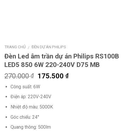
TRANG CHỦ
ĐÈN DỰ ÁN PHILIPS
/
Đèn Led âm trần dự án Philips RS100B
LED5 850 6W 220-240V D75 MB
Giá
Giá
270.000
175.500
₫
₫
gốc
hiện
Công suất: 6W
là:
tại
270.000 ₫.
là:
Điện áp: 220V-240V
175.500 ₫.
Nhiệt độ màu: 5000K
Góc chiếu: 24°
Quang thông: 500lm