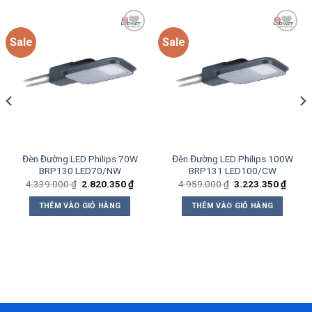
Sale
Sale
Add to
Add to
wishlist
wishlist
Đèn Đường LED Philips 70W
Đèn Đường LED Philips 100W
BRP130 LED70/NW
BRP131 LED100/CW
Giá
Giá
Giá
Giá
4.339.000
₫
2.820.350
₫
4.959.000
₫
3.223.350
₫
gốc
hiện
gốc
hiện
là:
tại
là:
tại
THÊM VÀO GIỎ HÀNG
THÊM VÀO GIỎ HÀNG
4.339.000 ₫.
là:
4.959.000 ₫.
là:
0 ₫.
2.820.350 ₫.
3.223