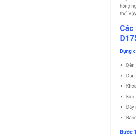
hỏng ng
thế. Vậ
Các 
D17
Dụng c
Đèn 
Dụng
Khoa
Kìm đ
Dây 
Băng
Bước 1