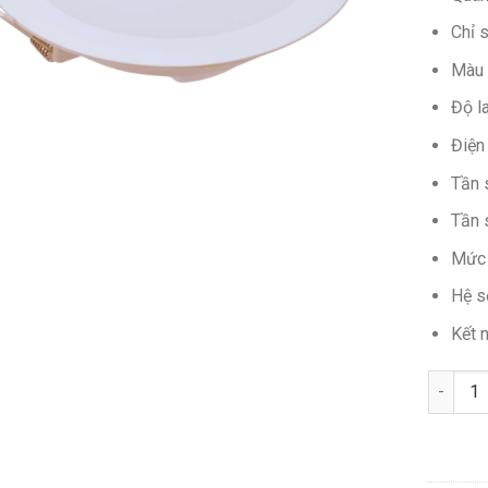
Chỉ 
Màu 
Độ l
Điện
Tần 
Tần 
Mức 
Hệ s
Kết n
Số lượn