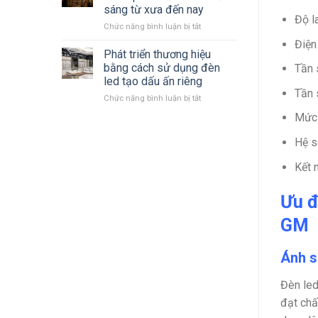
LED
mới
sáng từ xưa đến nay
Philips
nhất
Độ l
ở
Chức năng bình luận bị tắt
2023
Cùng
–
Điện
nhìn
2024 mới
Phát triển thương hiệu
lại
nhất
bằng cách sử dụng đèn
Tần 
quá
led tạo dấu ấn riêng
trình
Tần 
ở
Chức năng bình luận bị tắt
hình
Phát
thành
Mức 
triển
phát
thương
triển
Hệ s
hiệu
đèn
bằng
chiếu
Kết 
cách
sáng
sử
từ
dụng
xưa
Ưu đ
đèn
đến
led
nay
GM
tạo
dấu
Ánh s
ấn
riêng
Đèn led
đạt chấ