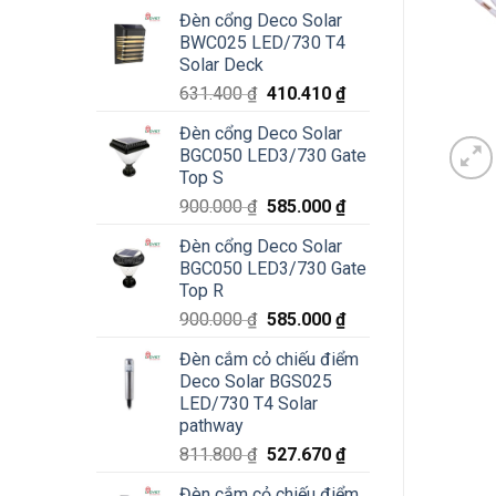
Đèn cổng Deco Solar
BWC025 LED/730 T4
Solar Deck
Giá
Giá
631.400
₫
410.410
₫
gốc
hiện
Đèn cổng Deco Solar
là:
tại
BGC050 LED3/730 Gate
631.400 ₫.
là:
Top S
410.410 ₫.
Giá
Giá
900.000
₫
585.000
₫
gốc
hiện
Đèn cổng Deco Solar
là:
tại
BGC050 LED3/730 Gate
900.000 ₫.
là:
Top R
585.000 ₫.
Giá
Giá
900.000
₫
585.000
₫
gốc
hiện
Đèn cắm cỏ chiếu điểm
là:
tại
Deco Solar BGS025
900.000 ₫.
là:
LED/730 T4 Solar
585.000 ₫.
pathway
Giá
Giá
811.800
₫
527.670
₫
gốc
hiện
Đèn cắm cỏ chiếu điểm