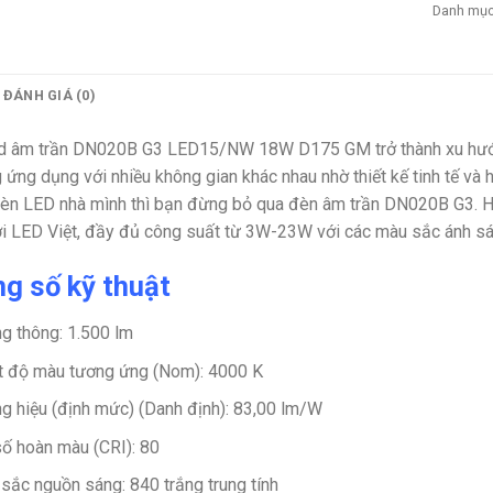
Danh mụ
ĐÁNH GIÁ (0)
 âm trần DN020B G3 LED15/NW 18W D175 GM trở thành xu hướng 
 ứng dụng với nhiều không gian khác nhau nhờ thiết kế tinh tế và 
èn LED nhà mình thì bạn đừng bỏ qua đèn âm trần DN020B G3. H
i LED Việt, đầy đủ công suất từ 3W-23W với các màu sắc ánh sáng
g số kỹ thuật
g thông:
1.500 lm
t độ màu tương ứng (Nom):
4000 K
g hiệu (định mức) (Danh định):
83,00 lm/W
số hoàn màu (CRI):
80
sắc nguồn sáng:
840 trắng trung tính