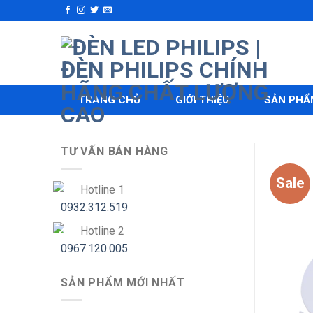
Skip
to
content
TRANG CHỦ
GIỚI THIỆU
SẢN PHẨ
TƯ VẤN BÁN HÀNG
Sale
Hotline 1
0932.312.519
Hotline 2
0967.120.005
SẢN PHẨM MỚI NHẤT