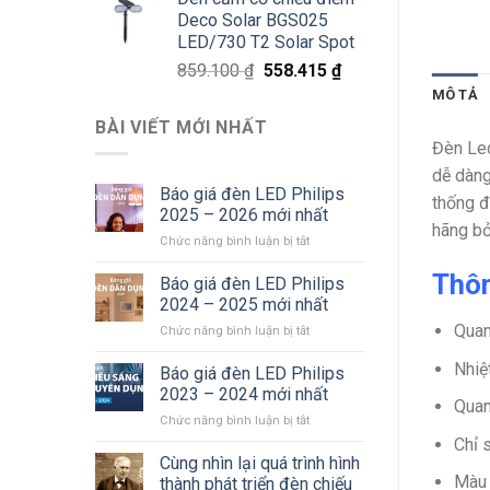
là:
tại
Deco Solar BGS025
811.800 ₫.
là:
LED/730 T2 Solar Spot
527.670 ₫.
Giá
Giá
859.100
₫
558.415
₫
gốc
hiện
MÔ TẢ
là:
tại
BÀI VIẾT MỚI NHẤT
859.100 ₫.
là:
Đèn Led
558.415 ₫.
dễ dàng
Báo giá đèn LED Philips
thống đ
2025 – 2026 mới nhất
hãng bở
ở
Chức năng bình luận bị tắt
Báo
Thôn
giá
Báo giá đèn LED Philips
đèn
2024 – 2025 mới nhất
LED
Quan
ở
Chức năng bình luận bị tắt
Philips
Báo
2025
Nhiệ
giá
Báo giá đèn LED Philips
–
đèn
2026
2023 – 2024 mới nhất
Quan
LED
mới
ở
Chức năng bình luận bị tắt
Philips
nhất
Báo
Chỉ 
2024
giá
Cùng nhìn lại quá trình hình
–
đèn
2025
Màu 
thành phát triển đèn chiếu