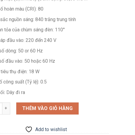
số hoàn màu (CRI):
80
sắc nguồn sáng:
840 trắng trung tính
an tỏa của chùm sáng đèn:
110°
 áp đầu vào:
220 đến 240 V
số dòng:
50 or 60 Hz
số đầu vào:
50 hoặc 60 Hz
tiêu thụ điện:
18 W
ố công suất (Tỷ lệ):
0.5
ối:
Dây đi ra
g
THÊM VÀO GIỎ HÀNG
Add to wishlist