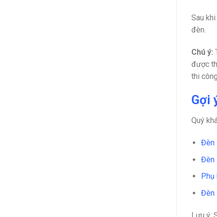
Sau khi
đèn.
Chú ý:
T
được th
thi công
Gợi 
Quý kh
Đèn
Đèn 
Phụ
Đèn 
Lưu ý: 