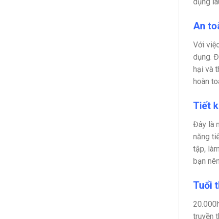
dụng lâ
An to
Với việ
dụng. Đ
hại và 
hoàn to
Tiết 
Đây là 
năng ti
tập, là
bạn nên
Tuổi 
20.000h
truyền 