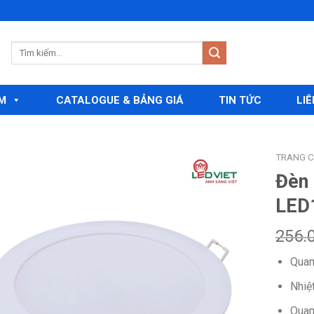
M
CATALOGUE & BẢNG GIÁ
TIN TỨC
LIÊ
TRANG 
Đèn
LED
Add to
wishlist
256.
Quan
Nhiệ
Quan