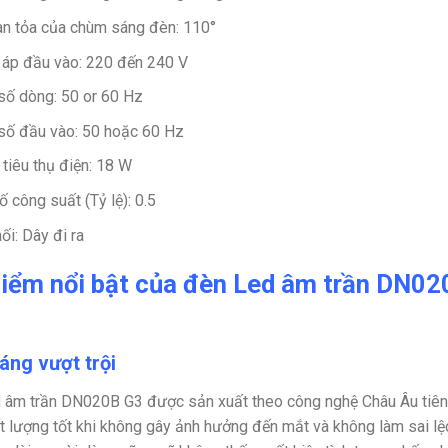
an tỏa của chùm sáng đèn:
110°
 áp đầu vào:
220 đến 240 V
số dòng:
50 or 60 Hz
số đầu vào:
50 hoặc 60 Hz
tiêu thụ điện:
18 W
ố công suất (Tỷ lệ):
0.5
nối:
Dây đi ra
iểm nổi bật của đèn Led âm trần DN
áng vượt trội
 âm trần DN020B G3 được sản xuất theo công nghệ Châu Âu tiên t
t lượng tốt khi không gây ảnh hưởng đến mắt và không làm sai lệc