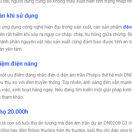
u dài, người dùng cũng sẽ không thấy xuất hiện tình trạng nhấp 
àn khi sử dụng
c ứng dụng công nghệ hiện đại trong sản xuất, các sản phẩm
đèn
èn rất hiếm khi xảy ra nguy cơ chập, cháy, hư hỏng giữa chừng. B
thành phần nguyên vật liệu sản xuất cũng đảm bảo được tính an to
àn yên tâm.
kiệm điện năng
một ưu điểm đáng nhắc đến ở đèn âm trần Philips thế hệ mới D
êu thụ so với đèn truyền thống. Tuy nhiên, ánh sáng đèn vẫn mạn
m việc, sinh hoạt hằng ngày. Nếu đang tìm kiếm một giải pháp kinh 
 tham khảo.
thọ 20.000h
 là con số tuổi thọ ấn tượng mà đèn âm trần dự án DN020B G3 
thống hay đèn thông thường trên thị trường, tuổi thọ chỉ đáp ứng 