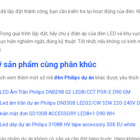
 đã lắp đặt thành công, bạn cần kiểm tra lại hoạt động của đèn. Kh
rong quá trình lắp đặt, hãy chú ý điện áp của đèn LED và khu vực
ực hiện nghiêm ngặt, đúng kỹ thuật. Tốt nhất, nếu không có kinh 
.
ý sản phẩm cùng phân khúc
ách xem thêm một số mã
đèn Philips dự án
khác được yêu thích
 LED Âm Trần Philips DN029B G2 LED8/CCT PSR-E D90 GM
Led âm trần dự án Philips DN350B LED32/CW 32W 220-240V 
 kiện mặt đơn GD100B ACCESSORY LED8×1 D90 WH
Led dây dự án Philips 31088 HV tape accessory 30X EU white
Sản phẩm dự án không có sẵn và cần đặt hàng trước. Hàng không 