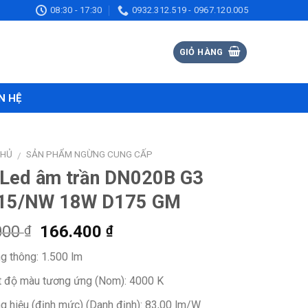
08:30 - 17:30
0932.312.519 - 0967.120.005
GIỎ HÀNG
N HỆ
CHỦ
SẢN PHẨM NGỪNG CUNG CẤP
/
 Led âm trần DN020B G3
15/NW 18W D175 GM
Giá
Giá
000
166.400
₫
₫
gốc
hiện
g thông:
1.500 lm
là:
tại
256.000 ₫.
là:
t độ màu tương ứng (Nom):
4000 K
166.400 ₫.
g hiệu (định mức) (Danh định):
83,00 lm/W