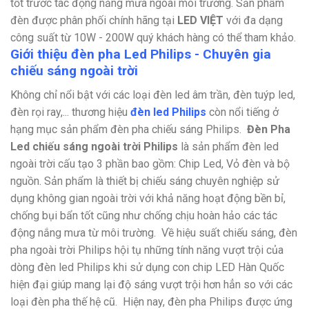
tốt trước tác động nắng mưa ngoài môi trường. Sản phẩm
đèn được phân phối chính hãng tại
LED VIỆT
với đa dạng
công suất từ 10W - 200W quý khách hàng có thể tham khảo.
Giới thiệu đèn pha Led Philips - Chuyên gia
chiếu sáng ngoài trời
Không chỉ nổi bật với các loại đèn led âm trần, đèn tuýp led,
đèn rọi ray,... thương hiệu
đèn led Philips
còn nổi tiếng ở
hạng mục sản phẩm đèn pha chiếu sáng Philips.
Đèn Pha
Led chiếu sáng ngoài trời Philips
là sản phẩm đèn led
ngoài trời cấu tạo 3 phần bao gồm: Chip Led, Vỏ đèn và bộ
nguồn. Sản phẩm là thiết bị chiếu sáng chuyên nghiệp sử
dụng không gian ngoài trời với khả năng hoạt động bền bỉ,
chống bụi bẩn tốt cũng như chống chịu hoàn hảo các tác
động nắng mưa từ môi trường.
Về hiệu suất chiếu sáng, đèn
pha ngoài trời Philips hội tụ những tính năng vượt trội của
dòng đèn led Philips khi sử dụng con chip LED Hàn Quốc
hiện đại giúp mang lại độ sáng vượt trội hơn hẳn so với các
loại đèn pha thế hệ cũ.
Hiện nay, đèn pha Philips được ứng