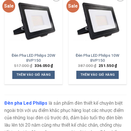
Sale
Sale
Add to
Add to
wishlist
wishlist
Đèn Pha LED Philips 20W
Đèn Pha LED Philips 10W
BVP150
BVP150
Giá
Giá
Giá
Giá
517.000
₫
336.050
₫
387.000
₫
251.550
₫
gốc
hiện
gốc
hiện
là:
tại
là:
tại
THÊM VÀO GIỎ HÀNG
THÊM VÀO GIỎ HÀNG
517.000 ₫.
là:
387.000 ₫.
là:
336.050 ₫.
251.550
Đèn pha Led Philips
là sản phẩm đèn thiết kế chuyên biệt
ngoài trời với ưu điểm khắc phục hàng loạt các nhược điểm
của những loại đèn cũ trước đó, đảm bảo tuổi thọ đèn bền
lâu lên tới 20 năm cũng như thiết kế chắc chắn, chống chịu