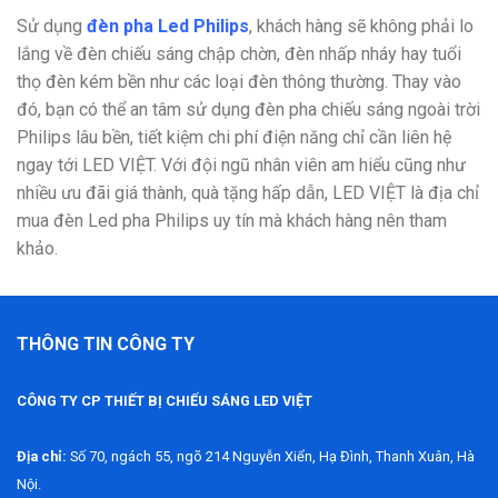
Sử dụng
đèn pha Led Philips
, khách hàng sẽ không phải lo
lắng về đèn chiếu sáng chập chờn, đèn nhấp nháy hay tuổi
thọ đèn kém bền như các loại đèn thông thường. Thay vào
đó, bạn có thể an tâm sử dụng đèn pha chiếu sáng ngoài trời
Philips lâu bền, tiết kiệm chi phí điện năng chỉ cần liên hệ
ngay tới LED VIỆT. Với đội ngũ nhân viên am hiểu cũng như
nhiều ưu đãi giá thành, quà tặng hấp dẫn, LED VIỆT là địa chỉ
mua đèn Led pha Philips uy tín mà khách hàng nên tham
khảo.
THÔNG TIN CÔNG TY
CÔNG TY CP THIẾT BỊ CHIẾU SÁNG LED VIỆT
Địa chỉ:
Số 70, ngách 55, ngõ 214 Nguyễn Xiển, Hạ Đình, Thanh Xuân, Hà
Nội.