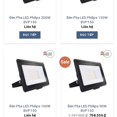
Đèn Pha LED Philips 200W
Đèn Pha LED Philips 150W
BVP150
BVP150
Liên hệ
Liên hệ
ĐỌC TIẾP
ĐỌC TIẾP
Sale
Add to
Add to
wishlist
wishlist
Đèn Pha LED Philips 100W
Đèn Pha LED Philips 50W
BVP150
BVP150
Giá
Giá
Liên hệ
1.167.000
₫
758.550
₫