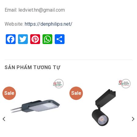
Email: ledviet.hn@gmail.com
Website:
https://denphilips.net/
Facebook
Twitter
Pinterest
WhatsApp
Share
SẢN PHẨM TƯƠNG TỰ
Sale
Sale
Add to
Add to
wishlist
wishlist