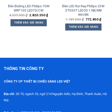
Đèn Đường LED Philips 70W
Đèn LED Rọi Ray Philips 23W
BRP130 LED70/CW
ST030T LED20 1 NB/MB
WH/BK
Giá
Giá
4.339.000
₫
2.820.350
₫
gốc
hiện
Giá
Giá
1.189.000
₫
772.850
₫
là:
tại
gốc
hiện
THÊM VÀO GIỎ HÀNG
4.339.000 ₫.
là:
là:
tại
THÊM VÀO GIỎ HÀNG
2.820.350 ₫.
1.189.000 ₫.
là:
4.350 ₫.
772.85
THÔNG TIN CÔNG TY
CÔNG TY CP THIẾT BỊ CHIẾU SÁNG LED VIỆT
Địa chỉ:
Số 70, ngách 55, ngõ 214 Nguyễn Xiển, Hạ Đình, Thanh Xuân, Hà
Nội.