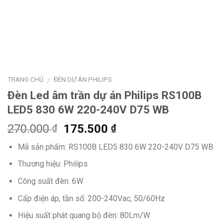
TRANG CHỦ
ĐÈN DỰ ÁN PHILIPS
/
Đèn Led âm trần dự án Philips RS100B
LED5 830 6W 220-240V D75 WB
Giá
Giá
270.000
175.500
₫
₫
gốc
hiện
Mã sản phẩm: RS100B LED5 830 6W 220-240V D75 WB
là:
tại
270.000 ₫.
là:
Thương hiệu: Philips
175.500 ₫.
Công suất đèn: 6W
Cấp điện áp, tần số: 200-240Vac, 50/60Hz
Hiệu suất phát quang bộ đèn: 80Lm/W