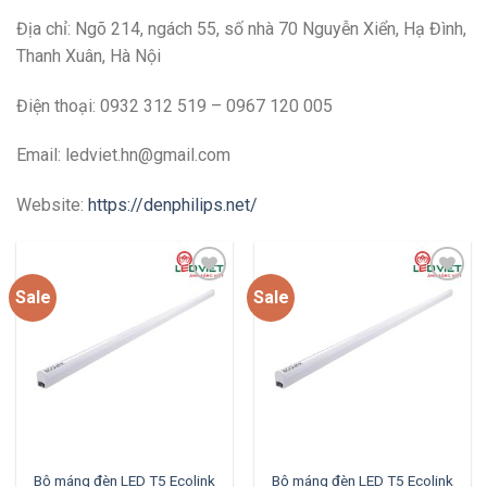
Địa chỉ:
Ngõ 214, ngách 55, số nhà 70 Nguyễn Xiển, Hạ Đình,
Thanh Xuân, Hà Nội
Điện thoại: 0932 312 519 – 0967 120 005
Email: ledviet.hn@gmail.com
Website:
https://denphilips.net/
Sale
Sale
Add to
Add to
wishlist
wishlist
Bộ máng đèn LED T5 Ecolink
Bộ máng đèn LED T5 Ecolink