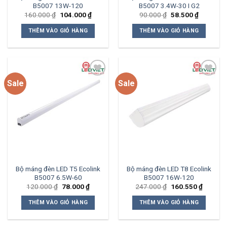
B5007 13W-120
B5007 3.4W-30 I G2
Giá
Giá
Giá
Giá
160.000
₫
104.000
₫
90.000
₫
58.500
₫
gốc
hiện
gốc
hiện
là:
tại
là:
tại
THÊM VÀO GIỎ HÀNG
THÊM VÀO GIỎ HÀNG
160.000 ₫.
là:
90.000 ₫.
là:
104.000 ₫.
58.500 ₫.
Sale
Sale
Add to
Add to
wishlist
wishlist
Bộ máng đèn LED T5 Ecolink
Bộ máng đèn LED T8 Ecolink
B5007 6.5W-60
B5007 16W-120
Giá
Giá
Giá
Giá
120.000
₫
78.000
₫
247.000
₫
160.550
₫
gốc
hiện
gốc
hiện
là:
tại
là:
tại
THÊM VÀO GIỎ HÀNG
THÊM VÀO GIỎ HÀNG
120.000 ₫.
là:
247.000 ₫.
là:
78.000 ₫.
160.550