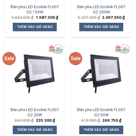
Đèn pha LED Ecolink FL007
Đèn pha LED Ecolink FL007
G2 150W
G2 200W
Giá
Giá
Giá
Giá
2.442.000
₫
1.587.300
₫
3.227.000
₫
2.097.550
₫
gốc
hiện
gốc
hiện
là:
tại
là:
tại
THÊM VÀO GIỎ HÀNG
THÊM VÀO GIỎ HÀNG
2.442.000 ₫.
là:
3.227.000 ₫.
là:
1.587.300 ₫.
2.097
Sale
Sale
Add to
Add to
wishlist
wishlist
Đèn pha LED Ecolink FL007
Đèn pha LED Ecolink FL007
G2 20W
G2 30W
Giá
Giá
Giá
Giá
362.000
₫
235.300
₫
415.000
₫
269.750
₫
gốc
hiện
gốc
hiện
là:
tại
là:
tại
THÊM VÀO GIỎ HÀNG
THÊM VÀO GIỎ HÀNG
362.000 ₫.
là:
415.000 ₫.
là:
235.300 ₫.
269.750