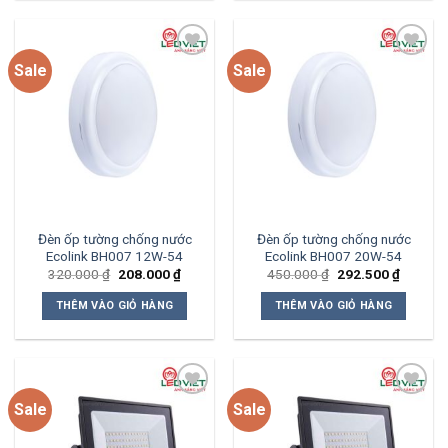
Sale
Sale
Add to
Add to
wishlist
wishlist
Đèn ốp tường chống nước
Đèn ốp tường chống nước
Ecolink BH007 12W-54
Ecolink BH007 20W-54
Giá
Giá
Giá
Giá
320.000
₫
208.000
₫
450.000
₫
292.500
₫
gốc
hiện
gốc
hiện
là:
tại
là:
tại
THÊM VÀO GIỎ HÀNG
THÊM VÀO GIỎ HÀNG
320.000 ₫.
là:
450.000 ₫.
là:
208.000 ₫.
292.500
Sale
Sale
Add to
Add to