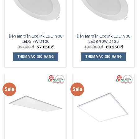
Đèn âm trần Ecolink EDL1908
Đèn âm trần Ecolink EDL1908
LED5 7W D100
LED8 10W D125
Giá
Giá
Giá
Giá
89.000
₫
57.850
₫
105.000
₫
68.250
₫
gốc
hiện
gốc
hiện
là:
tại
là:
tại
THÊM VÀO GIỎ HÀNG
THÊM VÀO GIỎ HÀNG
89.000 ₫.
là:
105.000 ₫.
là:
57.850 ₫.
68.250 ₫
Sale
Sale
Add to
Add to
wishlist
wishlist