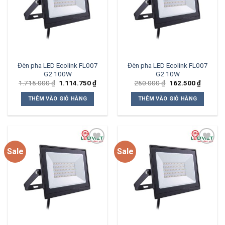
wishlist
wishlist
Đèn pha LED Ecolink FL007
Đèn pha LED Ecolink FL007
G2 100W
G2 10W
Giá
Giá
Giá
Giá
1.715.000
₫
1.114.750
₫
250.000
₫
162.500
₫
gốc
hiện
gốc
hiện
là:
tại
là:
tại
THÊM VÀO GIỎ HÀNG
THÊM VÀO GIỎ HÀNG
1.715.000 ₫.
là:
250.000 ₫.
là:
1.114.750 ₫.
162.500
Sale
Sale
Add to
Add to
wishlist
wishlist