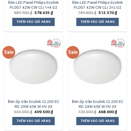
Đèn LED Panel Philips Ecolink
Đèn LED Panel Philips Ecolink
PL007 42W CW CLI 1×4 G2
PL007 42W CW CLI 2×2 G2
Giá
Giá
Giá
Giá
889.900
₫
578.435
₫
789.800
₫
513.370
₫
gốc
hiện
gốc
hiện
là:
tại
là:
tại
THÊM VÀO GIỎ HÀNG
THÊM VÀO GIỎ HÀNG
889.900 ₫.
là:
789.800 ₫.
là:
578.435 ₫.
513.370
Sale
Sale
Add to
Add to
wishlist
wishlist
Đèn ốp trần Ecolink CL200 EC
Đèn ốp trần Ecolink CL200 EC
RD 20W 65K W HV 03
RD 24W 65K W HV 03
Giá
Giá
Giá
Giá
630.000
₫
409.500
₫
720.000
₫
468.000
₫
gốc
hiện
gốc
hiện
là:
tại
là:
tại
THÊM VÀO GIỎ HÀNG
THÊM VÀO GIỎ HÀNG
630.000 ₫.
là:
720.000 ₫.
là:
409.500 ₫.
468.000