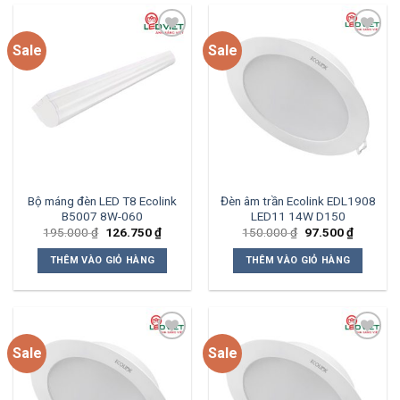
Sale
Sale
Add to
Add to
wishlist
wishlist
Bộ máng đèn LED T8 Ecolink
Đèn âm trần Ecolink EDL1908
B5007 8W-060
LED11 14W D150
Giá
Giá
Giá
Giá
195.000
₫
126.750
₫
150.000
₫
97.500
₫
gốc
hiện
gốc
hiện
là:
tại
là:
tại
THÊM VÀO GIỎ HÀNG
THÊM VÀO GIỎ HÀNG
195.000 ₫.
là:
150.000 ₫.
là:
126.750 ₫.
97.500 ₫
Sale
Sale
Add to
Add to
wishlist
wishlist