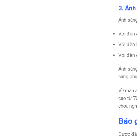
3. Ánh
Ánh sáng
Với đèn 
Với đèn 
Với đèn 
Ánh sáng
càng phù
Về màu á
cao từ 7
chơi, ng
Báo g
Được đầu