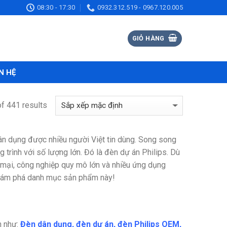
08:30 - 17:30
0932.312.519 - 0967.120.005
GIỎ HÀNG
N HỆ
f 441 results
dân dụng được nhiều người Việt tin dùng. Song song
 trình với số lượng lớn. Đó là đèn dự án Philips.
Dù
g mại, công nghiệp quy mô lớn và nhiều ứng dụng
hám phá danh mục sản phẩm này!
n như:
Đèn dân dụng, đèn dự án,
đèn Philips OEM
,