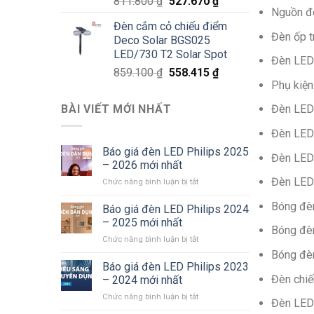
Giá
Giá
811.800
₫
527.670
₫
Nguồn đ
gốc
hiện
Đèn cắm cỏ chiếu điểm
là:
tại
Đèn ốp t
Deco Solar BGS025
811.800 ₫.
là:
LED/730 T2 Solar Spot
527.670 ₫.
Đèn LED
Giá
Giá
859.100
₫
558.415
₫
Phụ kiệ
gốc
hiện
là:
tại
BÀI VIẾT MỚI NHẤT
Đèn LED
859.100 ₫.
là:
558.415 ₫.
Đèn LED 
Báo giá đèn LED Philips 2025
Đèn LED
– 2026 mới nhất
Đèn LED
ở
Chức năng bình luận bị tắt
Báo
Bóng đè
giá
Báo giá đèn LED Philips 2024
đèn
– 2025 mới nhất
Bóng đè
LED
ở
Chức năng bình luận bị tắt
Philips
Báo
Bóng đè
2025
giá
Báo giá đèn LED Philips 2023
–
đèn
2026
Đèn chi
– 2024 mới nhất
LED
mới
ở
Chức năng bình luận bị tắt
Philips
nhất
Đèn LED
Báo
2024