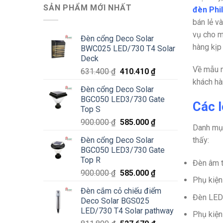
SẢN PHẨM MỚI NHẤT
đèn Phi
bán lẻ v
vụ cho m
Đèn cổng Deco Solar
hàng kịp
BWC025 LED/730 T4 Solar
Deck
Về mẫu m
Giá
Giá
631.400
₫
410.410
₫
gốc
hiện
khách hà
Đèn cổng Deco Solar
là:
tại
BGC050 LED3/730 Gate
631.400 ₫.
là:
Các l
Top S
410.410 ₫.
Giá
Giá
900.000
₫
585.000
₫
Danh mục
gốc
hiện
Đèn cổng Deco Solar
thấy:
là:
tại
BGC050 LED3/730 Gate
900.000 ₫.
là:
Top R
Đèn âm 
585.000 ₫.
Giá
Giá
900.000
₫
585.000
₫
Phụ kiện
gốc
hiện
Đèn cắm cỏ chiếu điểm
là:
tại
Đèn LED
Deco Solar BGS025
900.000 ₫.
là:
LED/730 T4 Solar pathway
585.000 ₫.
Phụ kiệ