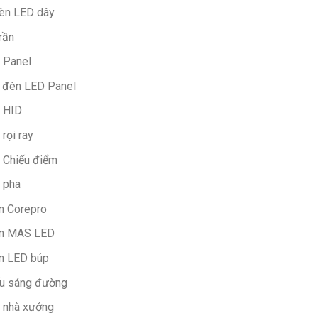
èn LED dây
rần
 Panel
n đèn LED Panel
 HID
rọi ray
 Chiếu điểm
 pha
n Corepro
n MAS LED
n LED búp
ếu sáng đường
 nhà xưởng