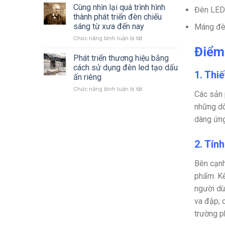
giá
Cùng nhìn lại quá trình hình
–
Đèn LED
đèn
2025
thành phát triển đèn chiếu
LED
mới
sáng từ xưa đến nay
Máng đè
Philips
nhất
ở
Chức năng bình luận bị tắt
2023
Cùng
–
Điểm 
nhìn
2024 mới
Phát triển thương hiệu bằng
lại
nhất
cách sử dụng đèn led tạo dấu
1. Thiế
quá
ấn riêng
trình
ở
Chức năng bình luận bị tắt
hình
Các sản 
Phát
thành
những dò
triển
phát
thương
triển
dàng ứng
hiệu
đèn
bằng
chiếu
cách
sáng
2. Tín
sử
từ
dụng
xưa
Bên cạnh
đèn
đến
led
phẩm. Kế
nay
tạo
người dù
dấu
va đập; 
ấn
riêng
trường p