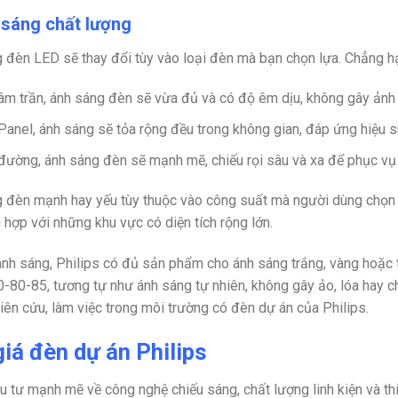
 sáng chất lượng
 đèn LED sẽ thay đổi tùy vào loại đèn mà bạn chọn lựa. Chẳng h
âm trần, ánh sáng đèn sẽ vừa đủ và có độ êm dịu, không gây ảnh
Panel, ánh sáng sẽ tỏa rộng đều trong không gian, đáp ứng hiệu 
đường, ánh sáng đèn sẽ mạnh mẽ, chiếu rọi sâu và xa để phục vụ
 đèn mạnh hay yếu tùy thuộc vào công suất mà người dùng chọn 
 hợp với những khu vực có diện tích rộng lớn.
nh sáng, Philips có đủ sản phẩm cho ánh sáng trắng, vàng hoặc 
0-80-85, tương tự như ánh sáng tự nhiên, không gây ảo, lóa hay ch
hiên cứu, làm việc trong môi trường có đèn dự án của Philips.
iá đèn dự án Philips
 tư mạnh mẽ về công nghệ chiếu sáng, chất lượng linh kiện và th