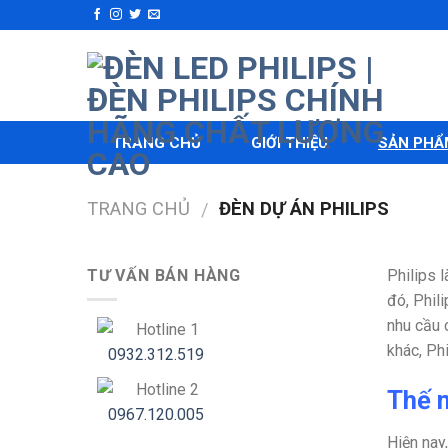
Skip
to
content
TRANG CHỦ
GIỚI THIỆU
SẢN PHẨ
TRANG CHỦ
ĐÈN DỰ ÁN PHILIPS
/
TƯ VẤN BÁN HÀNG
Philips 
đó, Phil
nhu cầu 
Hotline 1
khác, Ph
0932.312.519
Hotline 2
Thế n
0967.120.005
Hiện nay