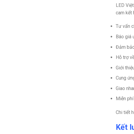
LED Việt
cam kết 
Tư vấn c
Báo giá 
Đảm bảo 
Hỗ trợ v
Giới thi
Cung ứng
Giao nha
Miễn phí
Chi tiết
Kết l