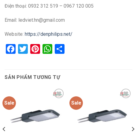
Điện thoại: 0932 312 519 – 0967 120 005
Email: ledviet.hn@gmail.com
Website:
https://denphilips.net/
Facebook
Twitter
Pinterest
WhatsApp
Share
SẢN PHẨM TƯƠNG TỰ
Sale
Sale
Add to
Add to
wishlist
wishlist