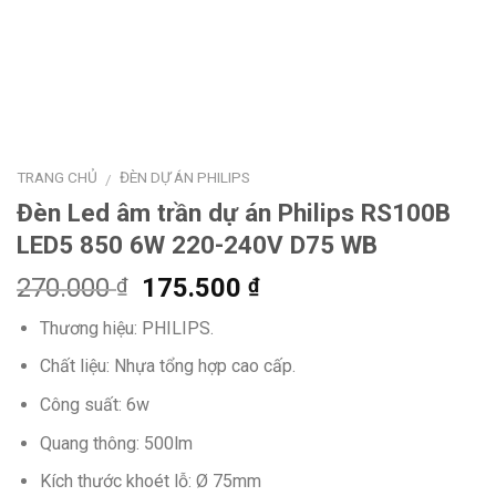
TRANG CHỦ
ĐÈN DỰ ÁN PHILIPS
/
Đèn Led âm trần dự án Philips RS100B
LED5 850 6W 220-240V D75 WB
Giá
Giá
270.000
175.500
₫
₫
gốc
hiện
Thương hiệu: PHILIPS.
là:
tại
270.000 ₫.
là:
Chất liệu: Nhựa tổng hợp cao cấp.
175.500 ₫.
Công suất: 6w
Quang thông: 500lm
Kích thước khoét lỗ: Ø 75mm