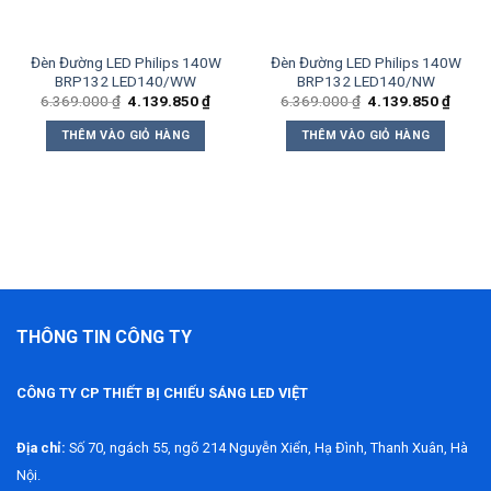
Đèn Đường LED Philips 140W
Đèn Đường LED Philips 140W
BRP132 LED140/WW
BRP132 LED140/NW
Giá
Giá
Giá
Giá
6.369.000
₫
4.139.850
₫
6.369.000
₫
4.139.850
₫
gốc
hiện
gốc
hiện
là:
tại
là:
tại
THÊM VÀO GIỎ HÀNG
THÊM VÀO GIỎ HÀNG
6.369.000 ₫.
là:
6.369.000 ₫.
là:
4.139.850 ₫.
4.139
0 ₫.
THÔNG TIN CÔNG TY
CÔNG TY CP THIẾT BỊ CHIẾU SÁNG LED VIỆT
Địa chỉ:
Số 70, ngách 55, ngõ 214 Nguyễn Xiển, Hạ Đình, Thanh Xuân, Hà
Nội.