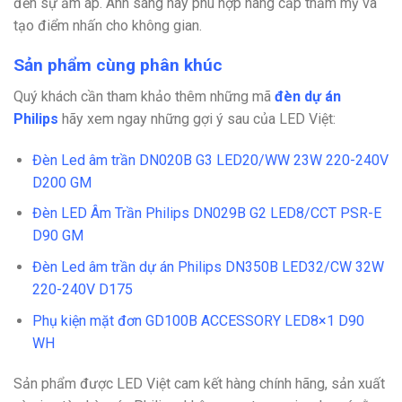
đến sự ấm áp. Ánh sáng này phù hợp nâng cấp thẩm mỹ và
tạo điểm nhấn cho không gian.
Sản phẩm cùng phân khúc
Quý khách cần tham khảo thêm những mã
đèn dự án
Philips
hãy xem ngay những gợi ý sau của LED Việt:
Đèn Led âm trần DN020B G3 LED20/WW 23W 220-240V
D200 GM
Đèn LED Âm Trần Philips DN029B G2 LED8/CCT PSR-E
D90 GM
Đèn Led âm trần dự án Philips DN350B LED32/CW 32W
220-240V D175
Phụ kiện mặt đơn GD100B ACCESSORY LED8×1 D90
WH
Sản phẩm được LED Việt cam kết hàng chính hãng, sản xuất