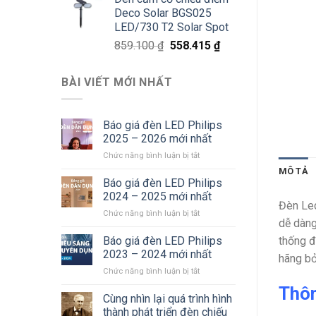
là:
tại
Deco Solar BGS025
811.800 ₫.
là:
LED/730 T2 Solar Spot
527.670 ₫.
Giá
Giá
859.100
₫
558.415
₫
gốc
hiện
là:
tại
BÀI VIẾT MỚI NHẤT
859.100 ₫.
là:
558.415 ₫.
Báo giá đèn LED Philips
2025 – 2026 mới nhất
ở
Chức năng bình luận bị tắt
Báo
MÔ TẢ
giá
Báo giá đèn LED Philips
đèn
2024 – 2025 mới nhất
LED
Đèn Led
ở
Chức năng bình luận bị tắt
Philips
dễ dàng
Báo
2025
giá
thống đ
Báo giá đèn LED Philips
–
đèn
2026
2023 – 2024 mới nhất
hãng bở
LED
mới
ở
Chức năng bình luận bị tắt
Philips
nhất
Báo
2024
Thôn
giá
Cùng nhìn lại quá trình hình
–
đèn
2025
thành phát triển đèn chiếu