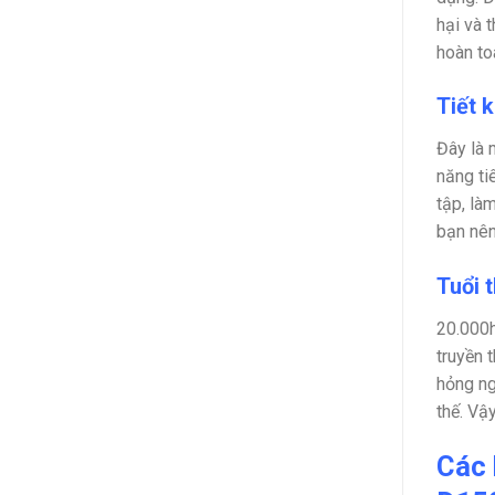
hại và 
hoàn to
Tiết 
Đây là 
năng ti
tập, là
bạn nên
Tuổi 
20.000h
truyền 
hỏng ng
thế. Vậ
Các 