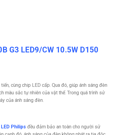
020B G3 LED9/CW 10.5W D150
iến, cùng chip LED cấp. Qua đó, giúp ánh sáng đèn
h màu sắc tự nhiên của vật thể. Trong quá trình sử
nháy của ánh sáng đèn.
 LED Philips
đều đảm bảo an toàn cho người sử
ên cạnh đó, ánh sáng của đèn không phát ra tia độc