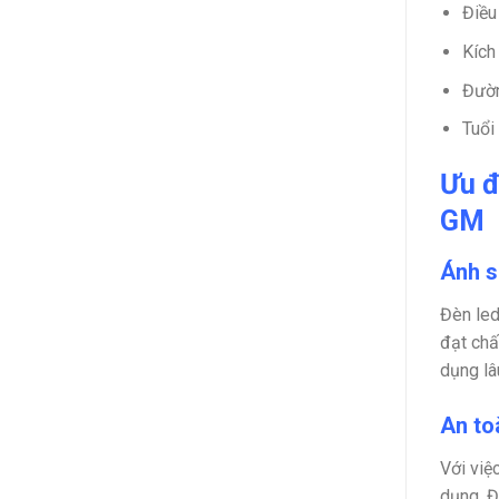
Điều
Kích
Đườn
Tuổi
Ưu đ
GM
Ánh s
Đèn led
đạt chấ
dụng lâ
An to
Với việ
dụng. Đ