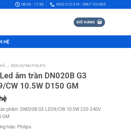
08:30 - 17:30
0932.312.519 - 0967.120.005
GIỎ HÀNG
N HỆ
CHỦ
ĐÈN DỰ ÁN PHILIPS
/
 Led âm trần DN020B G3
9/CW 10.5W D150 GM
 hệ
ản phẩm: DN020B G3 LED9/CW 10.5W 220-240V
0 GM
ng hiệu: Philips