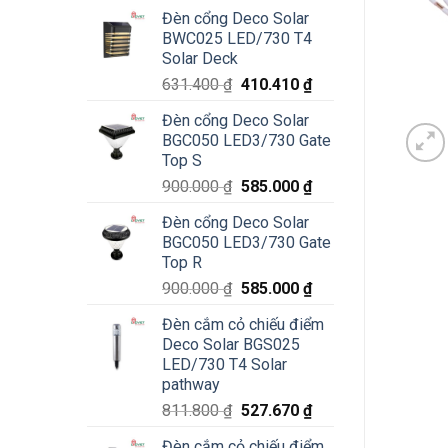
Đèn cổng Deco Solar
BWC025 LED/730 T4
Solar Deck
Giá
Giá
631.400
₫
410.410
₫
gốc
hiện
Đèn cổng Deco Solar
là:
tại
BGC050 LED3/730 Gate
631.400 ₫.
là:
Top S
410.410 ₫.
Giá
Giá
900.000
₫
585.000
₫
gốc
hiện
Đèn cổng Deco Solar
là:
tại
BGC050 LED3/730 Gate
900.000 ₫.
là:
Top R
585.000 ₫.
Giá
Giá
900.000
₫
585.000
₫
gốc
hiện
Đèn cắm cỏ chiếu điểm
là:
tại
Deco Solar BGS025
900.000 ₫.
là:
LED/730 T4 Solar
585.000 ₫.
pathway
Giá
Giá
811.800
₫
527.670
₫
gốc
hiện
Đèn cắm cỏ chiếu điểm