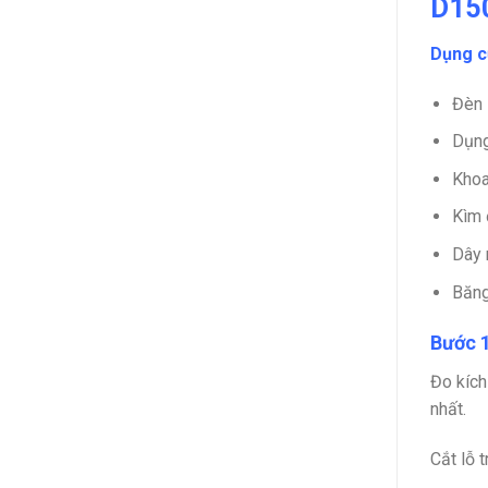
D15
Dụng c
Đèn 
Dụng
Khoa
Kìm đ
Dây 
Băng
Bước 1
Đo kích 
nhất.
Cắt lỗ t