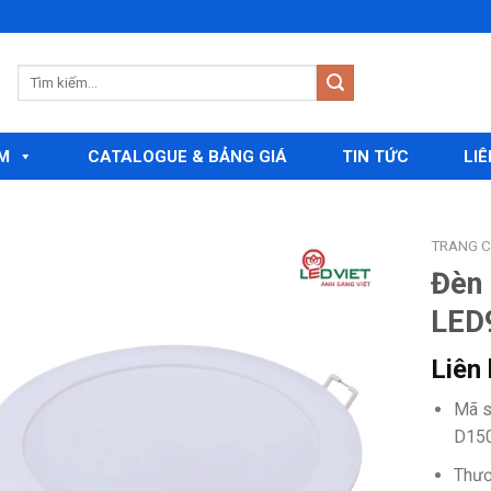
M
CATALOGUE & BẢNG GIÁ
TIN TỨC
LIÊ
TRANG 
Đèn
LED
Add to
wishlist
Liên
Mã s
D15
Thươ