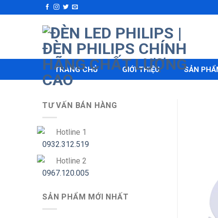
Skip
to
content
TRANG CHỦ
GIỚI THIỆU
SẢN PHẨ
TƯ VẤN BÁN HÀNG
Hotline 1
0932.312.519
Hotline 2
0967.120.005
SẢN PHẨM MỚI NHẤT