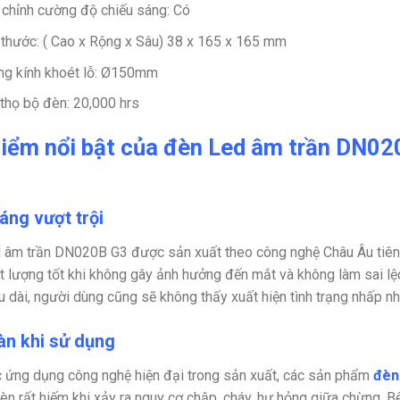
 chỉnh cường độ chiếu sáng: Có
 thước: ( Cao x Rộng x Sâu) 38 x 165 x 165 mm
g kính khoét lỗ: Ø150mm
 thọ bộ đèn: 20,000 hrs
iểm nổi bật của đèn Led âm trần DN
áng vượt trội
 âm trần DN020B G3 được sản xuất theo công nghệ Châu Âu tiên t
t lượng tốt khi không gây ảnh hưởng đến mắt và không làm sai lệc
u dài, người dùng cũng sẽ không thấy xuất hiện tình trạng nhấp 
àn khi sử dụng
c ứng dụng công nghệ hiện đại trong sản xuất, các sản phẩm
đèn
èn rất hiếm khi xảy ra nguy cơ chập, cháy, hư hỏng giữa chừng. B