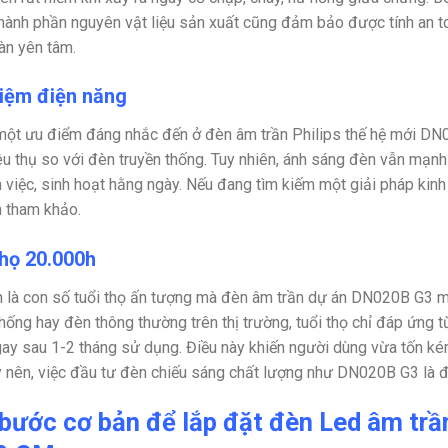
thành phần nguyên vật liệu sản xuất cũng đảm bảo được tính an to
àn yên tâm.
kiệm điện năng
một ưu điểm đáng nhắc đến ở đèn âm trần Philips thế hệ mới D
êu thụ so với đèn truyền thống. Tuy nhiên, ánh sáng đèn vẫn mạn
m việc, sinh hoạt hằng ngày. Nếu đang tìm kiếm một giải pháp kinh 
 tham khảo.
thọ 20.000h
 là con số tuổi thọ ấn tượng mà đèn âm trần dự án DN020B G3 
thống hay đèn thông thường trên thị trường, tuổi thọ chỉ đáp ứng 
ay sau 1-2 tháng sử dụng. Điều này khiến người dùng vừa tốn kém 
y nên, việc đầu tư đèn chiếu sáng chất lượng như DN020B G3 là đi
bước cơ bản để lắp đặt đèn Led âm t