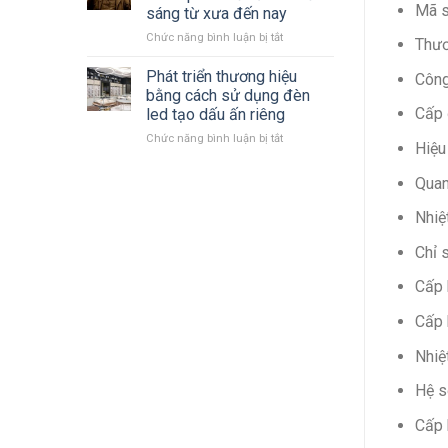
LED
mới
Mã 
sáng từ xưa đến nay
Philips
nhất
ở
Chức năng bình luận bị tắt
2023
Thươ
Cùng
–
nhìn
2024 mới
Phát triển thương hiệu
Công
lại
nhất
bằng cách sử dụng đèn
quá
Cấp 
led tạo dấu ấn riêng
trình
ở
Chức năng bình luận bị tắt
hình
Hiệu
Phát
thành
triển
phát
Quan
thương
triển
hiệu
đèn
Nhiệ
bằng
chiếu
cách
sáng
Chỉ 
sử
từ
dụng
xưa
Cấp 
đèn
đến
led
nay
Cấp 
tạo
dấu
Nhiệ
ấn
riêng
Hệ s
Cấp 