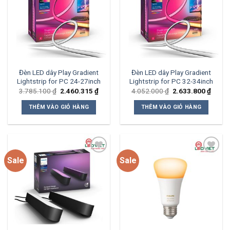
Add to
Add to
wishlist
wishlist
Đèn LED dây Play Gradient
Đèn LED dây Play Gradient
Lightstrip for PC 24-27inch
Lightstrip for PC 32-34inch
Giá
Giá
Giá
Giá
3.785.100
₫
2.460.315
₫
4.052.000
₫
2.633.800
₫
gốc
hiện
gốc
hiện
là:
tại
là:
tại
THÊM VÀO GIỎ HÀNG
THÊM VÀO GIỎ HÀNG
3.785.100 ₫.
là:
4.052.000 ₫.
là:
2.460.315 ₫.
2.633
Sale
Sale
Add to
Add to
wishlist
wishlist