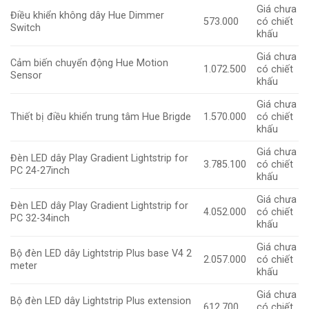
Giá chưa
Điều khiển không dây Hue Dimmer
573.000
có chiết
Switch
khấu
Giá chưa
Cảm biến chuyển động Hue Motion
1.072.500
có chiết
Sensor
khấu
Giá chưa
Thiết bị điều khiển trung tâm Hue Brigde
1.570.000
có chiết
khấu
Giá chưa
Đèn LED dây Play Gradient Lightstrip for
3.785.100
có chiết
PC 24-27inch
khấu
Giá chưa
Đèn LED dây Play Gradient Lightstrip for
4.052.000
có chiết
PC 32-34inch
khấu
Giá chưa
Bộ đèn LED dây Lightstrip Plus base V4 2
2.057.000
có chiết
meter
khấu
Giá chưa
Bộ đèn LED dây Lightstrip Plus extension
612.700
có chiết