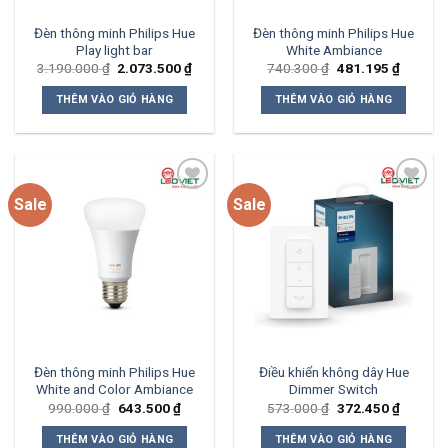
Đèn thông minh Philips Hue
Đèn thông minh Philips Hue
Play light bar
White Ambiance
Giá
Giá
Giá
Giá
3.190.000
₫
2.073.500
₫
740.300
₫
481.195
₫
gốc
hiện
gốc
hiện
là:
tại
là:
tại
THÊM VÀO GIỎ HÀNG
THÊM VÀO GIỎ HÀNG
3.190.000 ₫.
là:
740.300 ₫.
là:
2.073.500 ₫.
481.195
Sale
Sale
Add to
Add to
wishlist
wishlist
Đèn thông minh Philips Hue
Điều khiển không dây Hue
White and Color Ambiance
Dimmer Switch
Giá
Giá
Giá
Giá
990.000
₫
643.500
₫
573.000
₫
372.450
₫
gốc
hiện
gốc
hiện
là:
tại
là:
tại
THÊM VÀO GIỎ HÀNG
THÊM VÀO GIỎ HÀNG
990.000 ₫.
là:
573.000 ₫.
là: