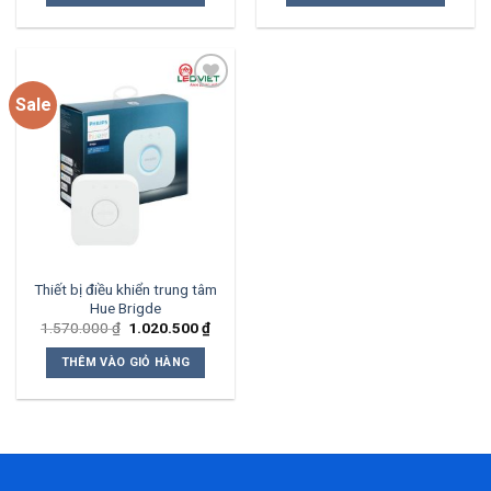
643.500 ₫.
372.450
Sale
Add to
wishlist
Thiết bị điều khiển trung tâm
Hue Brigde
Giá
Giá
1.570.000
₫
1.020.500
₫
gốc
hiện
là:
tại
THÊM VÀO GIỎ HÀNG
1.570.000 ₫.
là:
1.020.500 ₫.