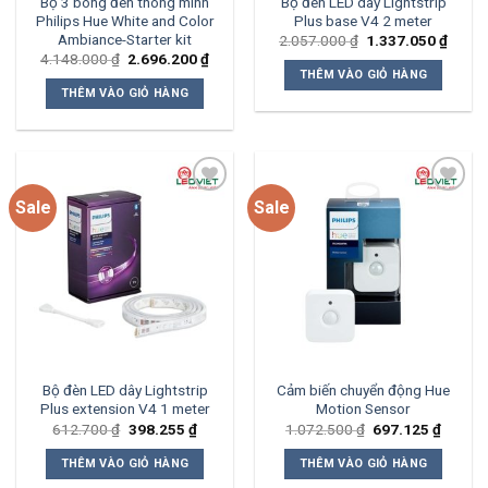
Bộ 3 bóng đèn thông minh
Bộ đèn LED dây Lightstrip
Philips Hue White and Color
Plus base V4 2 meter
Ambiance-Starter kit
Giá
Giá
2.057.000
₫
1.337.050
₫
gốc
hiện
Giá
Giá
4.148.000
₫
2.696.200
₫
là:
tại
gốc
hiện
THÊM VÀO GIỎ HÀNG
2.057.000 ₫.
là:
là:
tại
THÊM VÀO GIỎ HÀNG
1.337
4.148.000 ₫.
là:
2.696.200 ₫.
Sale
Sale
Add to
Add to
wishlist
wishlist
Bộ đèn LED dây Lightstrip
Cảm biến chuyển động Hue
Plus extension V4 1 meter
Motion Sensor
Giá
Giá
Giá
Giá
612.700
₫
398.255
₫
1.072.500
₫
697.125
₫
gốc
hiện
gốc
hiện
là:
tại
là:
tại
THÊM VÀO GIỎ HÀNG
THÊM VÀO GIỎ HÀNG
612.700 ₫.
là:
1.072.500 ₫.
là:
398.255 ₫.
697.12