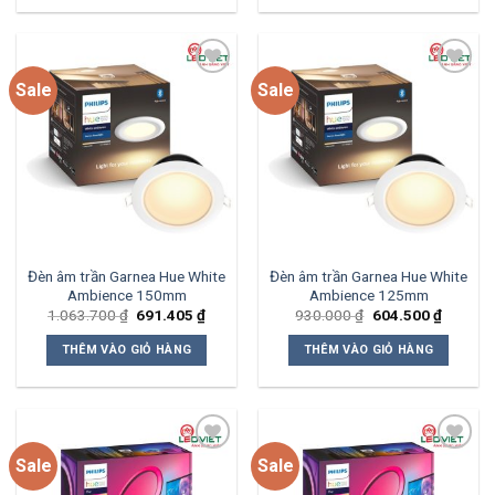
Sale
Sale
Add to
Add to
wishlist
wishlist
Đèn âm trần Garnea Hue White
Đèn âm trần Garnea Hue White
Ambience 150mm
Ambience 125mm
Giá
Giá
Giá
Giá
1.063.700
₫
691.405
₫
930.000
₫
604.500
₫
gốc
hiện
gốc
hiện
là:
tại
là:
tại
THÊM VÀO GIỎ HÀNG
THÊM VÀO GIỎ HÀNG
1.063.700 ₫.
là:
930.000 ₫.
là:
691.405 ₫.
604.500
Sale
Sale