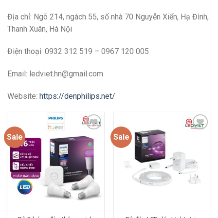
Địa chỉ:
Ngõ 214, ngách 55, số nhà 70 Nguyễn Xiển, Hạ Đình,
Thanh Xuân, Hà Nội
Điện thoại: 0932 312 519 – 0967 120 005
Email: ledviet.hn@gmail.com
Website:
https://denphilips.net/
Sale
Sale
Add to
Add to
wishlist
wishlist