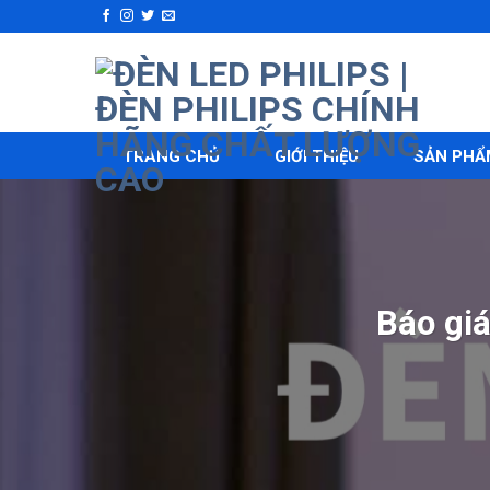
Skip
to
content
TRANG CHỦ
GIỚI THIỆU
SẢN PHẨ
Báo gi