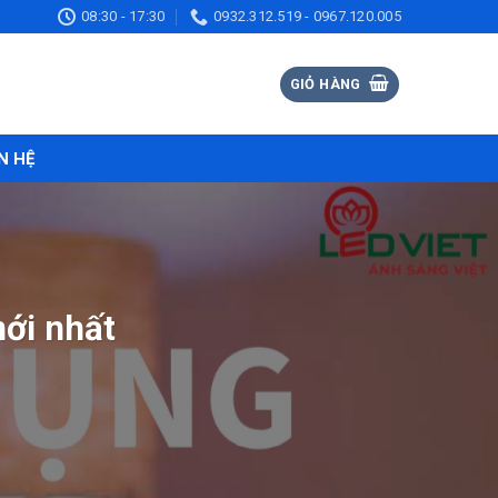
08:30 - 17:30
0932.312.519 - 0967.120.005
GIỎ HÀNG
N HỆ
ới nhất