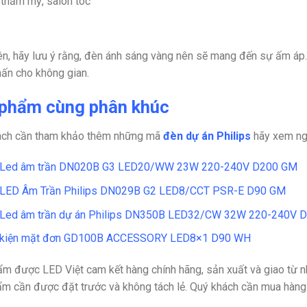
 thẩm mỹ, salon tóc
ên, hãy lưu ý rằng, đèn ánh sáng vàng nên sẽ mang đến sự ấm áp
ấn cho không gian.
phẩm cùng phân khúc
ách cần tham khảo thêm những mã
đèn dự án Philips
hãy xem nga
 Led âm trần DN020B G3 LED20/WW 23W 220-240V D200 GM
 LED Âm Trần Philips DN029B G2 LED8/CCT PSR-E D90 GM
Led âm trần dự án Philips DN350B LED32/CW 32W 220-240V 
 kiện mặt đơn GD100B ACCESSORY LED8×1 D90 WH
m được LED Việt cam kết hàng chính hãng, sản xuất và giao từ nh
m cần được đặt trước và không tách lẻ. Quý khách cần mua hàng