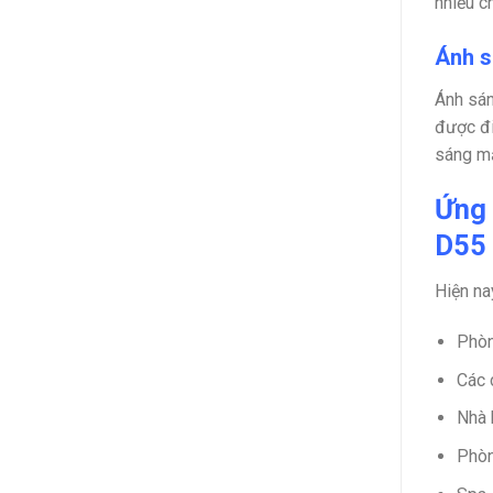
nhiều c
Ánh s
Ánh sán
được đi
sáng mạ
Ứng 
D55
Hiện na
Phòn
Các 
Nhà 
Phò