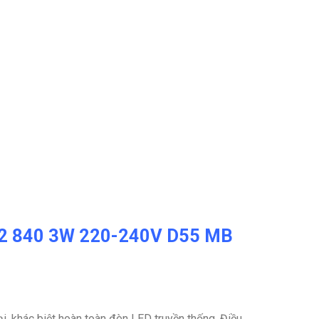
ED2 840 3W 220-240V D55 MB
i, khác biệt hoàn toàn đèn LED truyền thống. Điều