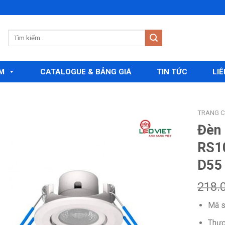
M
CATALOGUE & BẢNG GIÁ
TIN TỨC
LIÊ
TRANG 
Đèn 
RS1
Add to
D55
wishlist
218.
Mã s
Thươ