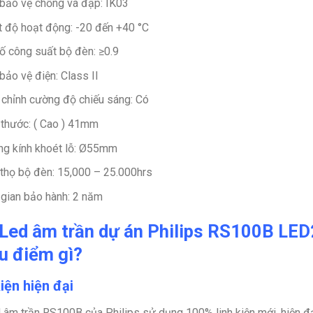
bảo vệ chống va đập: IK03
t độ hoạt động: -20 đến +40 °C
ố công suất bộ đèn: ≥0.9
bảo vệ điện: Class II
 chỉnh cường độ chiếu sáng: Có
 thước: ( Cao ) 41mm
g kính khoét lỗ: Ø55mm
 thọ bộ đèn: 15,000 – 25.000hrs
 gian bảo hành: 2 năm
Led âm trần dự án Philips RS100B L
u điểm gì?
iện hiện đại
 âm trần RS100B của Philips sử dụng 100% linh kiện mới, hiện đạ