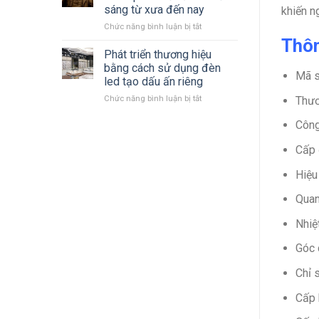
LED
mới
sáng từ xưa đến nay
khiến n
Philips
nhất
ở
Chức năng bình luận bị tắt
2023
Cùng
–
Thôn
nhìn
2024 mới
Phát triển thương hiệu
lại
nhất
bằng cách sử dụng đèn
Mã 
quá
led tạo dấu ấn riêng
trình
ở
Thươ
Chức năng bình luận bị tắt
hình
Phát
thành
triển
phát
Công
thương
triển
hiệu
đèn
Cấp 
bằng
chiếu
cách
sáng
Hiệu
sử
từ
dụng
xưa
Quan
đèn
đến
led
nay
Nhiệ
tạo
dấu
Góc 
ấn
riêng
Chỉ 
Cấp 