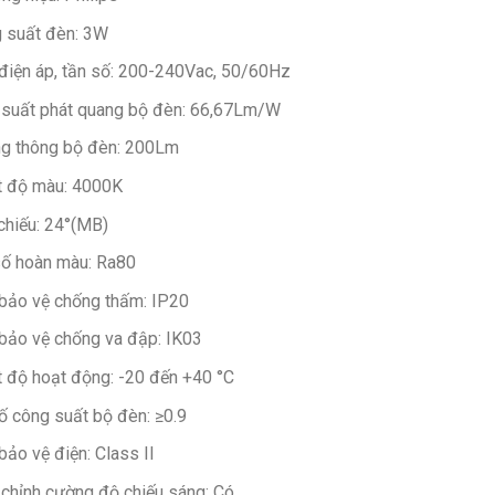
141.700 ₫.
 suất đèn: 3W
điện áp, tần số: 200-240Vac, 50/60Hz
 suất phát quang bộ đèn: 66,67Lm/W
g thông bộ đèn: 200Lm
t độ màu: 4000K
chiếu: 24°(MB)
số hoàn màu: Ra80
bảo vệ chống thấm: IP20
bảo vệ chống va đập: IK03
t độ hoạt động: -20 đến +40 °C
ố công suất bộ đèn: ≥0.9
bảo vệ điện: Class II
 chỉnh cường độ chiếu sáng: Có