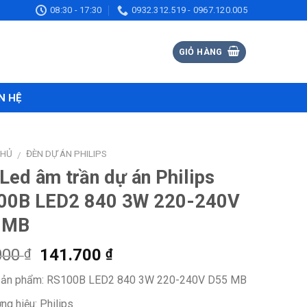
08:30 - 17:30
0932.312.519 - 0967.120.005
GIỎ HÀNG
N HỆ
CHỦ
ĐÈN DỰ ÁN PHILIPS
/
Led âm trần dự án Philips
00B LED2 840 3W 220-240V
 MB
Giá
Giá
000
141.700
₫
₫
gốc
hiện
ản phẩm: RS100B LED2 840 3W 220-240V D55 MB
là:
tại
218.000 ₫.
là:
ng hiệu: Philips