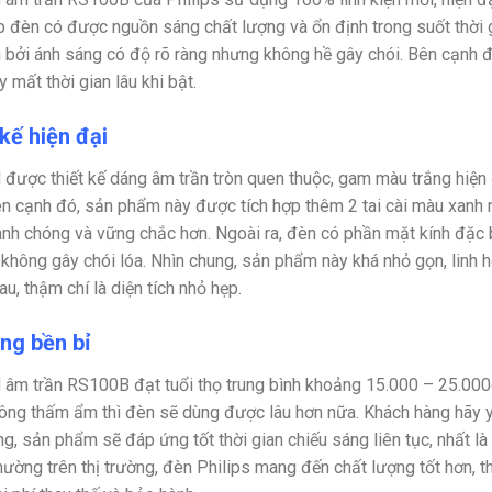
p đèn có được nguồn sáng chất lượng và ổn định trong suốt thời g
 bởi ánh sáng có độ rõ ràng nhưng không hề gây chói. Bên cạnh đ
 mất thời gian lâu khi bật.
kế hiện đại
 được thiết kế dáng âm trần tròn quen thuộc, gam màu trắng hiện
ên cạnh đó, sản phẩm này được tích hợp thêm 2 tai cài màu xanh nổi
nh chóng và vững chắc hơn. Ngoài ra, đèn có phần mặt kính đặc bi
 không gây chói lóa. Nhìn chung, sản phẩm này khá nhỏ gọn, linh 
au, thậm chí là diện tích nhỏ hẹp.
ng bền bỉ
 âm trần RS100B đạt tuổi thọ trung bình khoảng 15.000 – 25.000
ông thấm ẩm thì đèn sẽ dùng được lâu hơn nữa. Khách hàng hãy y
g, sản phẩm sẽ đáp ứng tốt thời gian chiếu sáng liên tục, nhất l
hường trên thị trường, đèn Philips mang đến chất lượng tốt hơn, t