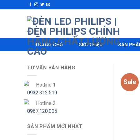
Skip
to
content
TRANG CHỦ
GIỚI THIỆU
SẢN PHẨ
TƯ VẤN BÁN HÀNG
Sale
Hotline 1
0932.312.519
Hotline 2
0967.120.005
SẢN PHẨM MỚI NHẤT