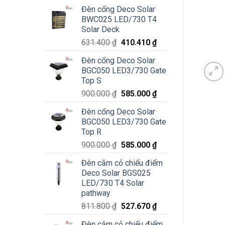
Đèn cổng Deco Solar
BWC025 LED/730 T4
Solar Deck
Giá
Giá
631.400
₫
410.410
₫
gốc
hiện
Đèn cổng Deco Solar
là:
tại
BGC050 LED3/730 Gate
631.400 ₫.
là:
Top S
410.410 ₫.
Giá
Giá
900.000
₫
585.000
₫
gốc
hiện
Đèn cổng Deco Solar
là:
tại
BGC050 LED3/730 Gate
900.000 ₫.
là:
Top R
585.000 ₫.
Giá
Giá
900.000
₫
585.000
₫
gốc
hiện
Đèn cắm cỏ chiếu điểm
là:
tại
Deco Solar BGS025
900.000 ₫.
là:
LED/730 T4 Solar
585.000 ₫.
pathway
Giá
Giá
811.800
₫
527.670
₫
gốc
hiện
Đèn cắm cỏ chiếu điểm