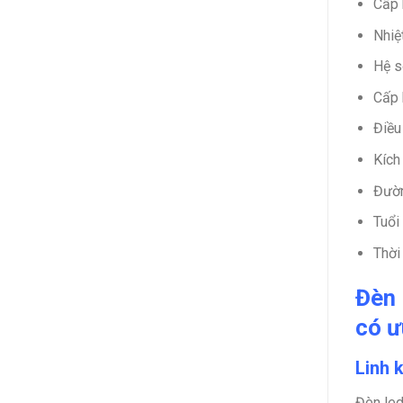
Cấp 
Nhiệ
Hệ s
Cấp 
Điều
Kích
Đườn
Tuổi
Thời
Đèn 
có ư
Linh k
Đèn led