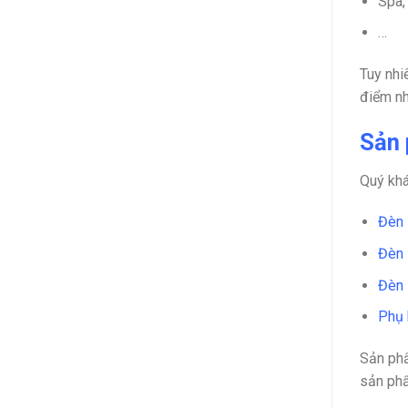
Spa,
…
Tuy nhi
điểm nh
Sản 
Quý kh
Đèn
Đèn
Đèn 
Phụ
Sản phẩ
sản phẩ