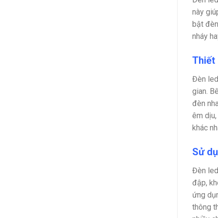
này giú
bật đèn
nháy hay
Thiết 
Đèn led
gian. B
đèn nha
êm dịu,
khác nh
Sử dụ
Đèn led
đập, kh
ứng dụn
thông t