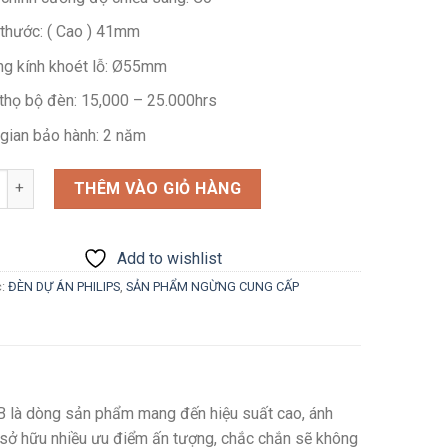
 thước: ( Cao ) 41mm
g kính khoét lỗ: Ø55mm
 thọ bộ đèn: 15,000 – 25.000hrs
 gian bảo hành: 2 năm
g
THÊM VÀO GIỎ HÀNG
Add to wishlist
c:
ĐÈN DỰ ÁN PHILIPS
,
SẢN PHẨM NGỪNG CUNG CẤP
là dòng sản phẩm mang đến hiệu suất cao, ánh
 sở hữu nhiều ưu điểm ấn tượng, chắc chắn sẽ không