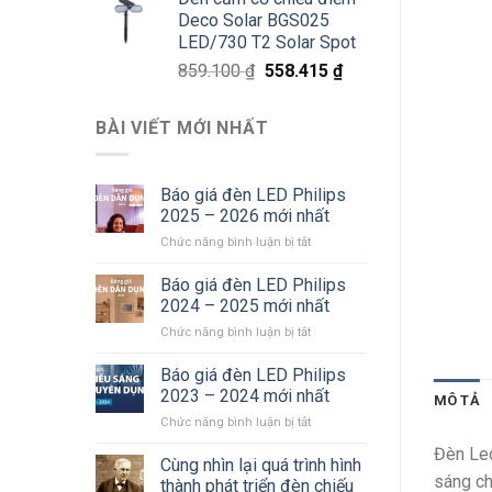
là:
tại
Deco Solar BGS025
811.800 ₫.
là:
LED/730 T2 Solar Spot
527.670 ₫.
Giá
Giá
859.100
₫
558.415
₫
gốc
hiện
là:
tại
BÀI VIẾT MỚI NHẤT
859.100 ₫.
là:
558.415 ₫.
Báo giá đèn LED Philips
2025 – 2026 mới nhất
ở
Chức năng bình luận bị tắt
Báo
giá
Báo giá đèn LED Philips
đèn
2024 – 2025 mới nhất
LED
ở
Chức năng bình luận bị tắt
Philips
Báo
2025
giá
Báo giá đèn LED Philips
–
đèn
2026
2023 – 2024 mới nhất
MÔ TẢ
LED
mới
ở
Chức năng bình luận bị tắt
Philips
nhất
Báo
2024
Đèn Le
giá
Cùng nhìn lại quá trình hình
–
đèn
sáng ch
2025
thành phát triển đèn chiếu