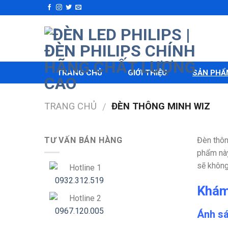
Skip
to
content
TRANG CHỦ
GIỚI THIỆU
SẢN PHẨ
TRANG CHỦ
ĐÈN THÔNG MINH WIZ
/
TƯ VẤN BÁN HÀNG
Đèn thô
phẩm này
sẽ không
Hotline 1
0932.312.519
Khám
Hotline 2
0967.120.005
Ánh s