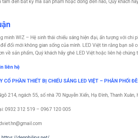
 tâm đến bất kỳ mã sản phẩm hoặc dòng đèn nào, Quý khách hãy 
.
uận
g minh WIZ – Hệ sinh thái chiếu sáng hiện đại, ấn tượng với chi
để đổi mới không gian sống của mình. LED Việt tin rằng bạn sẽ có
 hơn về sản phẩm, Quý khách hãy ghé LED Việt hoặc liên hệ chúng t
n liên hệ
 CỔ PHẦN THIẾT BỊ CHIẾU SÁNG LED VIỆT – PHÂN PHỐI Đ
Ngõ 214, ngách 55, số nhà 70 Nguyễn Xiển, Hạ Đình, Thanh Xuân, 
ại: 0932 312 519 – 0967 120 005
edviet.hn@gmail.com
:
https://denphilips.net/