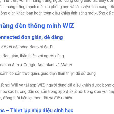
 như trên, với ánh sáng trắng, người dùng cũng thao tác thay đổ
ánh sáng trắng mạnh mẽ cho phòng học và làm việc; ánh sáng trắ
ông gian khác, bạn hoàn toàn điều khiển ánh sáng mờ xuống để c
 năng đèn thông minh WIZ
nnected đơn giản, dễ dàng
 để kết nối bóng đèn với Wi-Fi
 đơn giản, thân thiện với người dùng
mazon Alexa, Google Assistant và Matter
cảnh có sẵn trực quan, giao diện thân thiện dễ sử dụng
kết nối Wifi và tải app WIZ, người dùng đã điều khiển được bóng 
theo các hướng dẫn có sẵn trong app để kết nối bóng đèn với ứn
 đồng thời tiện lợi theo dõi và điều khiển.
s – Thiết lập nhịp điệu sinh học