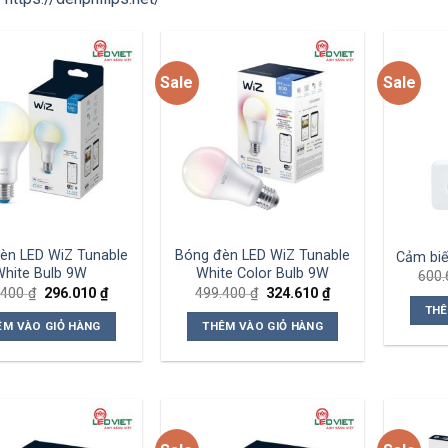
Sale
Sale
Add to
Add to
wishlist
wishlist
èn LED WiZ Tunable
Bóng đèn LED WiZ Tunable
Cảm bi
White Bulb 9W
White Color Bulb 9W
600
Giá
Giá
Giá
Giá
.400
₫
296.010
₫
499.400
₫
324.610
₫
gốc
hiện
gốc
hiện
THÊ
là:
tại
là:
tại
ÊM VÀO GIỎ HÀNG
THÊM VÀO GIỎ HÀNG
455.400 ₫.
là:
499.400 ₫.
là:
296.010 ₫.
324.610 ₫.