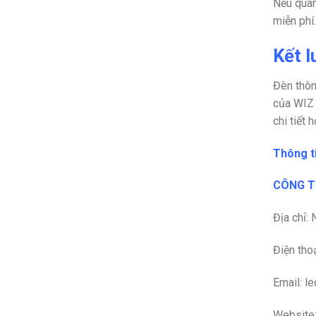
Nếu quan
miễn phí
Kết l
Đèn thôn
của WIZ 
chi tiết
Thông ti
CÔNG TY
Địa chỉ:
Điện tho
Email: l
Website