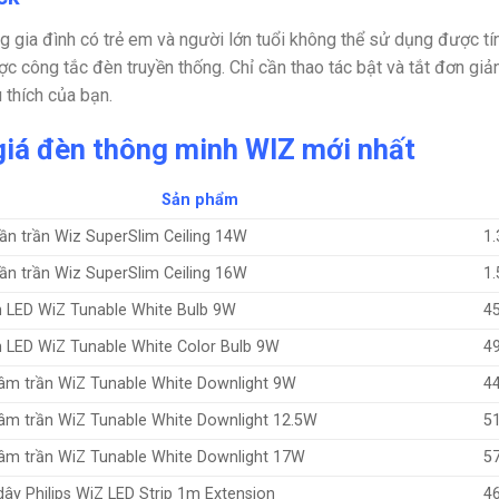
g gia đình có trẻ em và người lớn tuổi không thể sử dụng được tí
c công tắc đèn truyền thống. Chỉ cần thao tác bật và tắt đơn gi
 thích của bạn.
giá đèn thông minh WIZ mới nhất
Sản phẩm
ần trần Wiz SuperSlim Ceiling 14W
1.
ần trần Wiz SuperSlim Ceiling 16W
1.
 LED WiZ Tunable White Bulb 9W
4
 LED WiZ Tunable White Color Bulb 9W
4
âm trần WiZ Tunable White Downlight 9W
4
âm trần WiZ Tunable White Downlight 12.5W
5
âm trần WiZ Tunable White Downlight 17W
5
ây Philips WiZ LED Strip 1m Extension
4