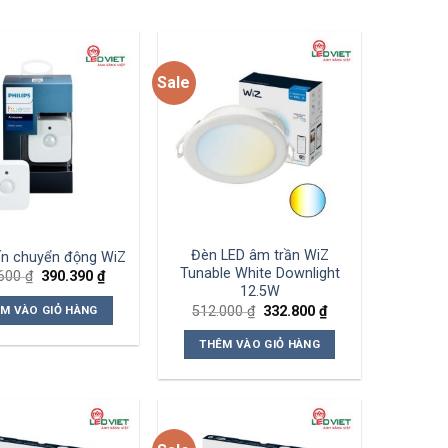
Sale
Add to
Add to
wishlist
wishlist
Đèn LED âm trần WiZ
ến chuyển động WiZ
Tunable White Downlight
Giá
Giá
.600
₫
390.390
₫
gốc
hiện
12.5W
là:
tại
Giá
Giá
512.000
₫
332.800
₫
M VÀO GIỎ HÀNG
600.600 ₫.
là:
gốc
hiện
390.390 ₫.
là:
tại
THÊM VÀO GIỎ HÀNG
512.000 ₫.
là:
332.800 ₫.