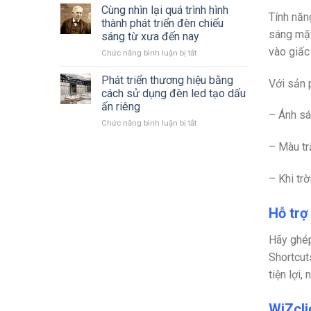
giá
Cùng nhìn lại quá trình hình
–
Tính năn
đèn
2025
thành phát triển đèn chiếu
LED
mới
sáng mặt
sáng từ xưa đến nay
Philips
nhất
vào giấc
ở
Chức năng bình luận bị tắt
2023
Cùng
–
nhìn
2024 mới
Phát triển thương hiệu bằng
Với sản 
lại
nhất
cách sử dụng đèn led tạo dấu
quá
ấn riêng
trình
– Ánh sá
ở
Chức năng bình luận bị tắt
hình
Phát
thành
– Màu tr
triển
phát
thương
triển
hiệu
đèn
– Khi tr
bằng
chiếu
cách
sáng
sử
từ
Hỗ trợ
dụng
xưa
đèn
đến
Hãy ghép
led
nay
tạo
Shortcut
dấu
tiện lợi,
ấn
riêng
WiZcli