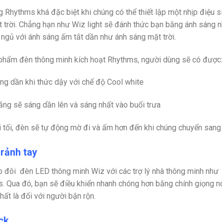
g Rhythms khá đặc biệt khi chúng có thể thiết lập một nhịp điệu
 trời. Chẳng hạn như Wiz light sẽ đánh thức bạn bằng ánh sáng n
 ngủ với ánh sáng ấm tắt dần như ánh sáng mặt trời.
phẩm đèn thông minh kích hoạt Rhythms, người dùng sẽ có được
ng dần khi thức dậy với chế độ Cool white
ắng sẽ sáng dần lên và sáng nhất vào buổi trưa
ời tối, đèn sẽ tự động mờ đi và ấm hơn đến khi chúng chuyển sang
 rảnh tay
 đôi đèn LED thông minh Wiz với các trợ lý nhà thông minh nh
s. Qua đó, bạn sẽ điều khiển nhanh chóng hơn bằng chính giọng n
 nhất là đối với người bận rộn.
ck