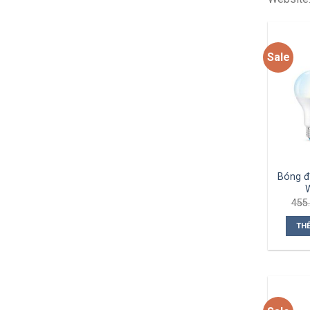
Sale
Bóng đ
455
TH