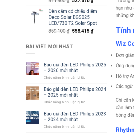
Giá
Giá
811.800
₫
527.670
₫
Tương tự
gốc
hiện
hạn như 
Đèn cắm cỏ chiếu điểm
là:
tại
những kh
Deco Solar BGS025
811.800 ₫.
là:
LED/730 T2 Solar Spot
527.670 ₫.
Tính
Giá
Giá
859.100
₫
558.415
₫
gốc
hiện
Wiz Co
là:
tại
BÀI VIẾT MỚI NHẤT
859.100 ₫.
là:
Đơn giản
558.415 ₫.
Báo giá đèn LED Philips 2025
Ứng dụng
– 2026 mới nhất
Hỗ trợ A
ở
Chức năng bình luận bị tắt
Báo
Các ngữ 
giá
Báo giá đèn LED Philips 2024
đèn
– 2025 mới nhất
LED
Chỉ cần 
ở
Chức năng bình luận bị tắt
Philips
cần làm 
Báo
2025
giá
Báo giá đèn LED Philips 2023
–
bóng đèn,
đèn
2026
– 2024 mới nhất
LED
mới
ở
Chức năng bình luận bị tắt
Philips
Rhythm
nhất
Báo
2024