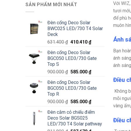
Với WIZ,
SẢN PHẨM MỚI NHẤT
tươi mới
để phù h
Đèn cổng Deco Solar
muôn hìn
BWC025 LED/730 T4 Solar
Deck
Ánh sá
Giá
Giá
631.400
₫
410.410
₫
gốc
hiện
Bạn hoàn
Đèn cổng Deco Solar
là:
tại
ánh sáng
BGC050 LED3/730 Gate
631.400 ₫.
là:
Top S
ánh sáng
410.410 ₫.
Giá
Giá
900.000
₫
585.000
₫
gốc
hiện
Điều c
Đèn cổng Deco Solar
là:
tại
BGC050 LED3/730 Gate
900.000 ₫.
là:
Không b
Top R
585.000 ₫.
mỗi ngườ
Giá
Giá
900.000
₫
585.000
₫
vàng ấm,
gốc
hiện
Đèn cắm cỏ chiếu điểm
là:
tại
Deco Solar BGS025
Điều c
900.000 ₫.
là:
LED/730 T4 Solar pathway
585.000 ₫.