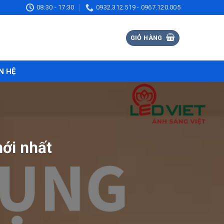
08:30 - 17:30
0932.312.519 - 0967.120.005
GIỎ HÀNG
N HỆ
ới nhất