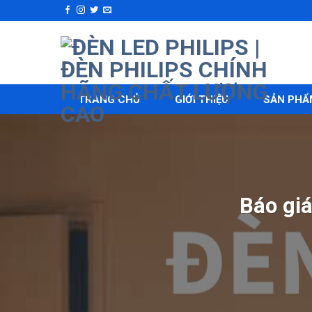
Skip
to
content
TRANG CHỦ
GIỚI THIỆU
SẢN PHẨ
Báo gi