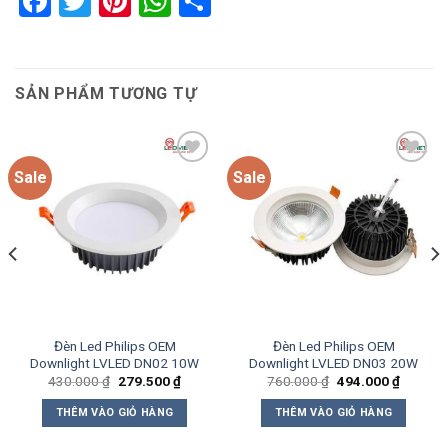
Facebook
Twitter
Pinterest
WhatsApp
Share
SẢN PHẨM TƯƠNG TỰ
Sale
Sale
Add to
Add to
wishlist
wishlist
Đèn Led Philips OEM
Đèn Led Philips OEM
Downlight LVLED DN02 10W
Downlight LVLED DN03 20W
Giá
Giá
Giá
Giá
430.000
₫
279.500
₫
760.000
₫
494.000
₫
gốc
hiện
gốc
hiện
là:
tại
là:
tại
THÊM VÀO GIỎ HÀNG
THÊM VÀO GIỎ HÀNG
430.000 ₫.
là:
760.000 ₫.
là:
0 ₫.
279.500 ₫.
494.000