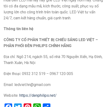
mua đèn LED mã này hãy ghé LED Việt ngay hôm nay. Chúng
tôi có đa dạng mẫu mã, kích thước, công suất, phục vụ số
lượng lớn cho công trình trên toàn quốc. LED Việt tư vấn
24/7, cam kết hàng chuẩn, giá cạnh tranh.
Thông tin liên hệ
CÔNG TY CỔ PHẦN THIẾT BỊ CHIẾU SÁNG LED VIỆT –
PHÂN PHỐI ĐÈN PHILIPS CHÍNH HÃNG
Địa chỉ:
Ngõ 214, ngách 55, số nhà 70 Nguyễn Xiển, Hạ Đình,
Thanh Xuân, Hà Nội
Điện thoại: 0932 312 519 – 0967 120 005
Email: ledviet.hn@gmail.com
Website:
https://denphilips.net/