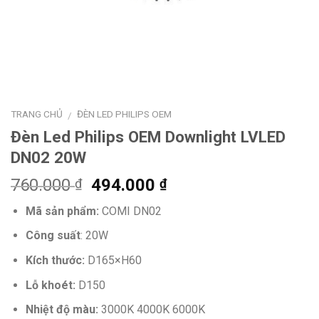
TRANG CHỦ
ĐÈN LED PHILIPS OEM
/
Đèn Led Philips OEM Downlight LVLED
DN02 20W
Giá
Giá
760.000
494.000
₫
₫
gốc
hiện
Mã sản phẩm:
COMI DN02
là:
tại
760.000 ₫.
là:
Công suất
: 20W
494.000 ₫.
Kích thước:
D165×H60
Lỗ khoét:
D150
Nhiệt độ màu:
3000K 4000K 6000K