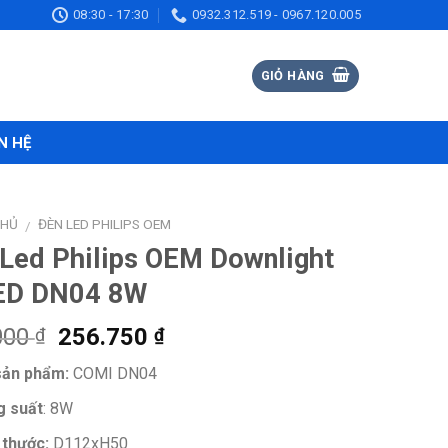
08:30 - 17:30
0932.312.519 - 0967.120.005
GIỎ HÀNG
N HỆ
CHỦ
ĐÈN LED PHILIPS OEM
/
Led Philips OEM Downlight
ED DN04 8W
Giá
Giá
000
256.750
₫
₫
gốc
hiện
sản phẩm:
COMI DN04
là:
tại
395.000 ₫.
là:
 suất
: 8W
256.750 ₫.
 thước:
D112xH50