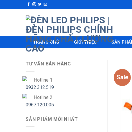
Skip
to
content
TRANG CHỦ
GIỚI THIỆU
SẢN PHẨ
TƯ VẤN BÁN HÀNG
Sale
Hotline 1
0932.312.519
Hotline 2
0967.120.005
SẢN PHẨM MỚI NHẤT