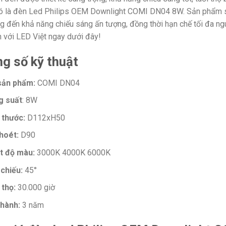
ó là đèn Led Philips OEM Downlight COMI DN04 8W. Sản phẩm s
 đến khả năng chiếu sáng ấn tượng, đồng thời hạn chế tối đa nguy
 với LED Việt ngay dưới đây!
g số kỹ thuật
sản phẩm:
COMI DN04
g suất
: 8W
 thước:
D112xH50
hoét:
D90
t độ màu:
3000K 4000K 6000K
chiếu:
45°
 thọ:
30.000 giờ
hành:
3 năm