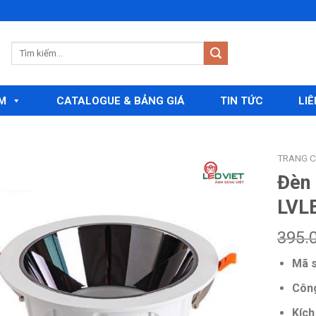
M
CATALOGUE & BẢNG GIÁ
TIN TỨC
LIÊ
TRANG 
Đèn 
LVL
Add to
wishlist
395.
Mã 
Công
Kích