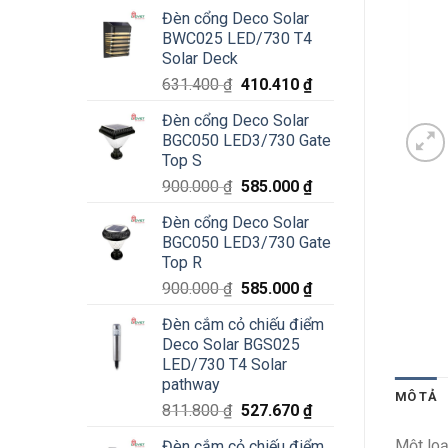
Đèn cổng Deco Solar
BWC025 LED/730 T4
Solar Deck
Giá
Giá
631.400
₫
410.410
₫
gốc
hiện
Đèn cổng Deco Solar
là:
tại
BGC050 LED3/730 Gate
631.400 ₫.
là:
Top S
410.410 ₫.
Giá
Giá
900.000
₫
585.000
₫
gốc
hiện
Đèn cổng Deco Solar
là:
tại
BGC050 LED3/730 Gate
900.000 ₫.
là:
Top R
585.000 ₫.
Giá
Giá
900.000
₫
585.000
₫
gốc
hiện
Đèn cắm cỏ chiếu điểm
là:
tại
Deco Solar BGS025
900.000 ₫.
là:
LED/730 T4 Solar
585.000 ₫.
pathway
MÔ TẢ
Giá
Giá
811.800
₫
527.670
₫
gốc
hiện
Một loạ
Đèn cắm cỏ chiếu điểm