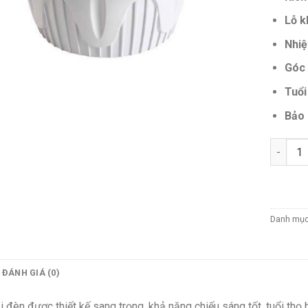
Lỗ k
Nhiệ
Góc 
Tuổi
Bảo 
Số lượn
Danh mụ
ĐÁNH GIÁ (0)
i đèn được thiết kế sang trọng, khả năng chiếu sáng tốt, tuổi th