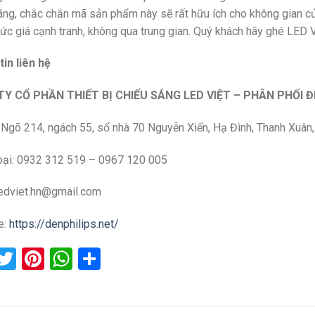
áng, chắc chắn mã sản phẩm này sẽ rất hữu ích cho không gian c
mức giá cạnh tranh, không qua trung gian. Quý khách hãy ghé LED Vi
in liên hệ
Y CỔ PHẦN THIẾT BỊ CHIẾU SÁNG LED VIỆT – PHÂN PHỐI Đ
:
Ngõ 214, ngách 55, số nhà 70 Nguyễn Xiển, Hạ Đình, Thanh Xuân,
oại: 0932 312 519 – 0967 120 005
ledviet.hn@gmail.com
e:
https://denphilips.net/
acebook
Twitter
Pinterest
WhatsApp
Share