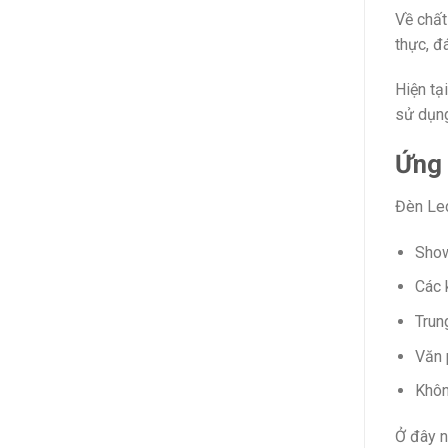
Về chất
thực, đ
Hiện tạ
sử dụng
Ứng 
Đèn Led
Show
Các 
Trun
Văn
Khôn
Ở đây n