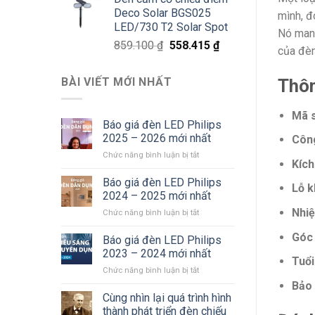
là:
tại
Deco Solar BGS025
mình, đ
811.800 ₫.
là:
LED/730 T2 Solar Spot
527.670 ₫.
Nó mang
Giá
Giá
859.100
₫
558.415
₫
của đèn
gốc
hiện
là:
tại
BÀI VIẾT MỚI NHẤT
Thôn
859.100 ₫.
là:
558.415 ₫.
Mã 
Báo giá đèn LED Philips
2025 – 2026 mới nhất
Côn
ở
Chức năng bình luận bị tắt
Kích
Báo
giá
Báo giá đèn LED Philips
Lỗ k
đèn
2024 – 2025 mới nhất
LED
Nhiệ
ở
Chức năng bình luận bị tắt
Philips
Báo
2025
Góc 
giá
Báo giá đèn LED Philips
–
đèn
2026
2023 – 2024 mới nhất
Tuổi
LED
mới
ở
Chức năng bình luận bị tắt
Philips
nhất
Báo
Bảo 
2024
giá
Cùng nhìn lại quá trình hình
–
đèn
2025
thành phát triển đèn chiếu