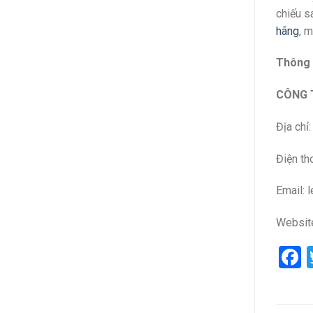
chiếu s
hãng
, 
Thông t
CÔNG T
Địa chỉ
Điện th
Email: 
Websit
F