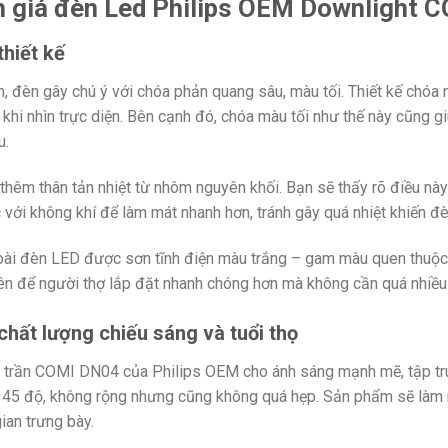
 giá đèn Led Philips OEM Downlight
thiết kế
n, đèn gây chú ý với chóa phản quang sâu, màu tối. Thiết kế chóa
khi nhìn trực diện.
Bên cạnh đó, chóa màu tối như thế này cũng gi
u.
thêm thân tản nhiệt từ nhôm nguyên khối. Bạn sẽ thấy rõ điều này 
c với không khí để làm mát nhanh hơn, tránh gây quá nhiệt khiến đè
ài đèn LED được sơn tĩnh điện màu trắng – gam màu quen thuộc 
ên để người thợ lắp đặt nhanh chóng hơn mà không cần quá nhiều th
 chất lượng chiếu sáng và tuổi thọ
trần COMI DN04 của Philips OEM cho ánh sáng mạnh mẽ, tập trung
45 độ, không rộng nhưng cũng không quá hẹp. Sản phẩm sẽ làm n
ian trưng bày.