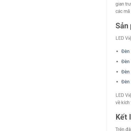
gian tr
các mã 
Sản 
LED Việ
Đèn 
Đèn 
Đèn 
Đèn 
LED Việ
về kích
Kết 
Trên đâ