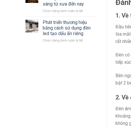
Đánh
LED
mới
sáng từ xưa đến nay
Philips
nhất
ở
Chức năng bình luận bị tắt
2023
1. Về 
Cùng
–
nhìn
2024 mới
Phát triển thương hiệu
lại
nhất
Đầu tiê
bằng cách sử dụng đèn
quá
led tạo dấu ấn riêng
lóa mắt 
trình
ở
Chức năng bình luận bị tắt
hình
rất nhiề
Phát
thành
triển
phát
Đèn có 
thương
triển
hiệu
đèn
tiếp xú
bằng
chiếu
cách
sáng
Bên ngo
sử
từ
dụng
xưa
bật 2 b
đèn
đến
led
nay
tạo
2. Về
dấu
ấn
Đèn âm 
riêng
khoảng 
không g