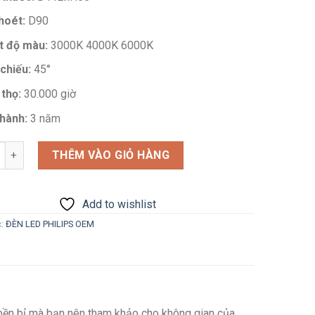
hoét:
D90
t độ màu:
3000K 4000K 6000K
chiếu:
45°
 thọ:
30.000 giờ
hành:
3 năm
g
THÊM VÀO GIỎ HÀNG
Add to wishlist
c:
ĐÈN LED PHILIPS OEM
ọ bền bỉ mà bạn nên tham khảo cho không gian của