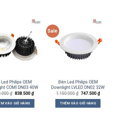
Sale
Add to
Add to
wishlist
wishlist
 Led Philips OEM
Đèn Led Philips OEM
ght COMI DN03 40W
Downlight LVLED DN02 32W
Giá
Giá
Giá
Giá
0.000
₫
838.500
₫
1.150.000
₫
747.500
₫
gốc
hiện
gốc
hiện
là:
tại
là:
tại
ÊM VÀO GIỎ HÀNG
THÊM VÀO GIỎ HÀNG
1.290.000 ₫.
là:
1.150.000 ₫.
là:
838.500 ₫.
747.500 ₫.