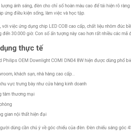
 lượng ánh sáng, đèn cho chỉ số hoàn màu cao để tái hiện rõ ràng
áp ứng điều kiện sống, làm việc và học tập.
i, với việc ứng dụng chip LED COB cao cấp, chất liệu nhôm đúc 
 đến 30.000 giờ. Con số ấn tượng này cao hơn rất nhiều các mã đ
dụng thực tế
 Philips OEM Downlight COMI DN04 8W hiện được dùng phổ biến
room, khách sạn, nhà hàng cao cấp…
khu vực trưng bày như cửa hàng kinh doanh
g tâm thương mại
 phòng
g gian nội thất hiện đại
gười dùng cần chú ý về góc chiếu của đèn. Đèn chiếu sáng góc 45