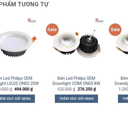
PHẨM TƯƠNG TỰ
Sale
Sale
Add to
Add to
wishlist
wishlist
n Led Philips OEM
Đèn Led Philips OEM
Đèn
ight LVLED DN02 20W
Downlight COMI DN03 8W
Downli
Giá
Giá
Giá
Giá
0.000
₫
494.000
₫
425.000
₫
276.250
₫
1.29
gốc
hiện
gốc
hiện
là:
tại
là:
tại
HÊM VÀO GIỎ HÀNG
THÊM VÀO GIỎ HÀNG
TH
760.000 ₫.
là:
425.000 ₫.
là:
494.000 ₫.
276.250 ₫.