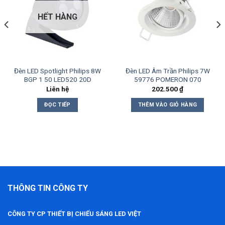
Add to
Add to
wishlist
wishlist
HẾT HÀNG
Đèn LED Spotlight Philips 8W
Đèn LED Âm Trần Philips 7W
BGP 1 50 LED520 20D
59776 POMERON 070
Liên hệ
202.500
₫
ĐỌC TIẾP
THÊM VÀO GIỎ HÀNG
THÔNG TIN CÔNG TY
CÔNG TY CP THIẾT BỊ CHIẾU SÁNG LED VIỆT