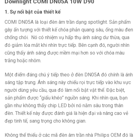
Downlight COMI DN05A 10W D90
1. Sự nổi bật của thiết kế
COMI DN05A là loại đèn âm trần dạng spotlight. Sản phẩm
gây ấn tượng với thiết kế chóa phản quang sâu, ống màu đen
chống chói. Nó có nhiệm vụ hấp thụ ánh sáng dư thừa, qua
đó giảm lóa mắt khi nhìn trực tiếp. Bên cạnh đó, người nhìn
cũng thấy ánh sáng được mềm mại hơn so với chóa màu
trắng hoặc nhôm.
Một điểm đáng chú ý tiếp theo ở đèn DN05A đó chính là ánh
sáng tập trung. Ánh sáng này chiếu rọi trực tiếp vào khu vực
người dùng yêu cầu, qua đó làm nổi bật vật thể. Đặc biệt,
sản phẩm được “giấu khéo” nguồn sáng. Khi nhìn qua, bạn
gần như
không thấy chip LED bởi nó nằm
sâu trong thân
đèn. Thiết kế này được đánh giá là hiện đại và nâng cao vẻ
đẹp tinh tế, sang trọng cho không gian.
Không thể thiếu ở các mã đèn âm trần nhà Philips OEM đó là