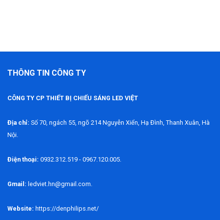
292.500 ₫.
THÔNG TIN CÔNG TY
CÔNG TY CP THIẾT BỊ CHIẾU SÁNG LED VIỆT
Địa chỉ:
Số 70, ngách 55, ngõ 214 Nguyễn Xiển, Hạ Đình, Thanh Xuân, Hà
Nội.
Điện thoại:
0932.312.519 - 0967.120.005.
Gmail:
ledviet.hn@gmail.com.
Website:
https://denphilips.net/