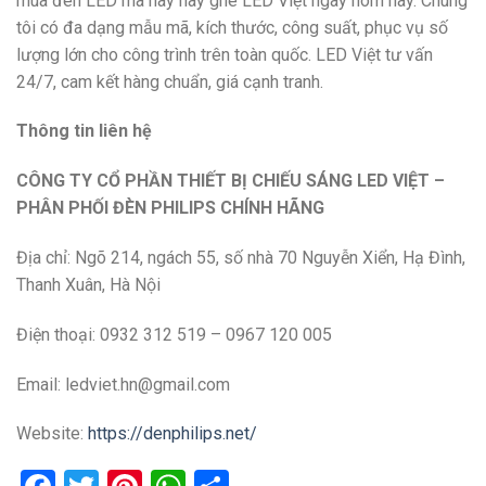
mua đèn LED mã này hãy ghé LED Việt ngay hôm nay. Chúng
tôi có đa dạng mẫu mã, kích thước, công suất, phục vụ số
lượng lớn cho công trình trên toàn quốc. LED Việt tư vấn
24/7, cam kết hàng chuẩn, giá cạnh tranh.
Thông tin liên hệ
CÔNG TY CỔ PHẦN THIẾT BỊ CHIẾU SÁNG LED VIỆT –
PHÂN PHỐI ĐÈN PHILIPS CHÍNH HÃNG
Địa chỉ:
Ngõ 214, ngách 55, số nhà 70 Nguyễn Xiển, Hạ Đình,
Thanh Xuân, Hà Nội
Điện thoại: 0932 312 519 – 0967 120 005
Email: ledviet.hn@gmail.com
Website:
https://denphilips.net/