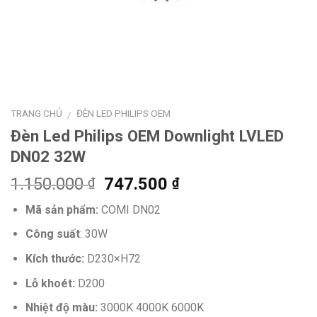
TRANG CHỦ
ĐÈN LED PHILIPS OEM
/
Đèn Led Philips OEM Downlight LVLED
DN02 32W
Giá
Giá
1.150.000
747.500
₫
₫
gốc
hiện
Mã sản phẩm:
COMI DN02
là:
tại
1.150.000 ₫.
là:
Công suất
: 30W
747.500 ₫.
Kích thước:
D230×H72
Lỗ khoét:
D200
Nhiệt độ màu:
3000K 4000K 6000K