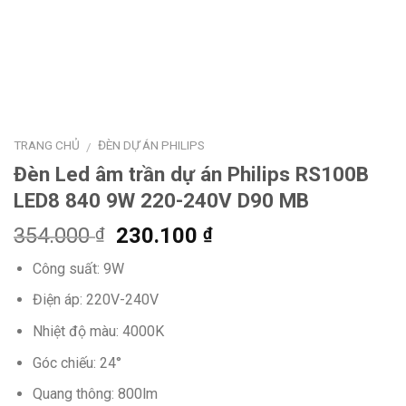
TRANG CHỦ
ĐÈN DỰ ÁN PHILIPS
/
Đèn Led âm trần dự án Philips RS100B
LED8 840 9W 220-240V D90 MB
Giá
Giá
354.000
230.100
₫
₫
gốc
hiện
Công suất: 9W
là:
tại
354.000 ₫.
là:
Điện áp: 220V-240V
230.100 ₫.
Nhiệt độ màu: 4000K
Góc chiếu: 24°
Quang thông: 800lm