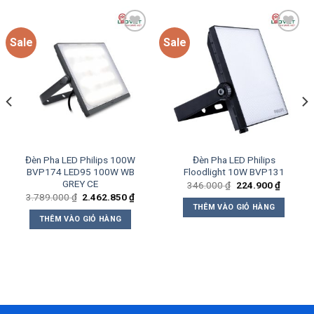
Sale
Sale
Add to
Add to
wishlist
wishlist
Đèn Pha LED Philips 100W
Đèn Pha LED Philips
BVP174 LED95 100W WB
Floodlight 10W BVP131
GREY CE
Giá
Giá
346.000
₫
224.900
₫
gốc
hiện
Giá
Giá
3.789.000
₫
2.462.850
₫
là:
tại
gốc
hiện
THÊM VÀO GIỎ HÀNG
346.000 ₫.
là:
là:
tại
THÊM VÀO GIỎ HÀNG
9.850 ₫.
224.900
3.789.000 ₫.
là:
2.462.850 ₫.