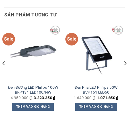
SẢN PHẨM TƯƠNG TỰ
Sale
Sale
Add to
Add to
wishlist
wishlist
Đèn Đường LED Philips 100W
Đèn Pha LED Philips 50W
BRP131 LED100/NW
BVP151 LED50
Giá
Giá
Giá
Giá
4.959.000
₫
3.223.350
₫
1.649.000
₫
1.071.850
₫
gốc
hiện
gốc
hiện
là:
tại
là:
tại
THÊM VÀO GIỎ HÀNG
THÊM VÀO GIỎ HÀNG
4.959.000 ₫.
là:
1.649.000 ₫.
là:
8.200 ₫.
3.223.350 ₫.
1.071