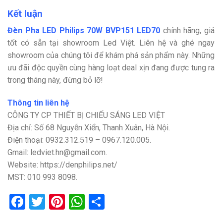
Kết luận
Đèn Pha LED Philips 70W BVP151 LED70
chính hãng, giá
tốt có sẵn tại showroom Led Việt. Liên hệ và ghé ngay
showroom của chúng tôi để khám phá sản phẩm này. Những
ưu đãi độc quyền cùng hàng loạt deal xịn đang được tung ra
trong tháng này, đừng bỏ lỡ!
Thông tin liên hệ
CÔNG TY CP THIẾT BỊ CHIẾU SÁNG LED VIỆT
Địa chỉ: Số 68 Nguyễn Xiển, Thanh Xuân, Hà Nội.
Điện thoại: 0932.312.519 – 0967.120.005.
Gmail: ledviet.hn@gmail.com.
Website: https://denphilips.net/
MST: 010 993 8098.
Facebook
Twitter
Pinterest
WhatsApp
Share