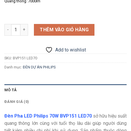
Quang thông :7000lm
Số lượng
THÊM VÀO GIỎ HÀNG
Add to wishlist
SKU:
BVP151 LED70
Danh mục:
ĐÈN DỰ ÁN PHILIPS
MÔ TẢ
ĐÁNH GIÁ (0)
Đèn Pha LED Philips 70W BVP151 LED70
sở hữu hiệu suất
quang thông lớn cùng với tuổi thọ lâu dài giúp người dùng
tiết kiệm nhiều chi phí khi sử dụng. Sản phẩm thuộc dòng