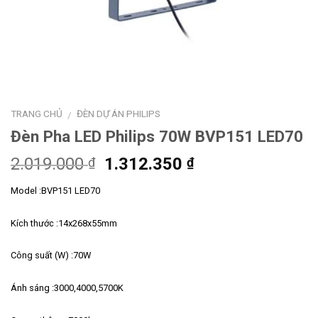
TRANG CHỦ
ĐÈN DỰ ÁN PHILIPS
/
Đèn Pha LED Philips 70W BVP151 LED70
Giá
Giá
2.019.000
1.312.350
₫
₫
gốc
hiện
Model :BVP151 LED70
là:
tại
2.019.000 ₫.
là:
Kích thước :14x268x55mm
1.312.350 ₫.
Công suất (W) :70W
Ánh sáng :3000,4000,5700K