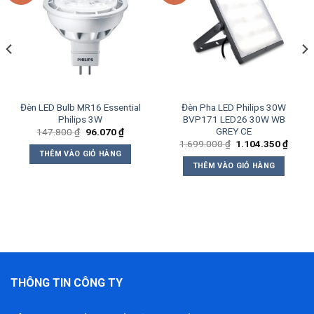
Add to
Add to
wishlist
wishlist
Đèn LED Bulb MR16 Essential
Đèn Pha LED Philips 30W
Philips 3W
BVP171 LED26 30W WB
GREY CE
Giá
Giá
147.800
₫
96.070
₫
gốc
hiện
Giá
Giá
1.699.000
₫
1.104.350
₫
là:
tại
gốc
hiện
THÊM VÀO GIỎ HÀNG
147.800 ₫.
là:
là:
tại
THÊM VÀO GIỎ HÀNG
2.350 ₫.
96.070 ₫.
1.699.000 ₫.
là:
1.104
THÔNG TIN CÔNG TY