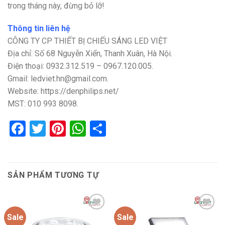
trong tháng này, đừng bỏ lỡ!
Thông tin liên hệ
CÔNG TY CP THIẾT BỊ CHIẾU SÁNG LED VIỆT
Địa chỉ: Số 68 Nguyễn Xiển, Thanh Xuân, Hà Nội.
Điện thoại: 0932.312.519 – 0967.120.005.
Gmail: ledviet.hn@gmail.com.
Website: https://denphilips.net/
MST: 010 993 8098.
Facebook
Twitter
Pinterest
WhatsApp
Share
SẢN PHẨM TƯƠNG TỰ
Sale
Sale