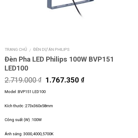
TRANG CHỦ
ĐÈN DỰ ÁN PHILIPS
/
Đèn Pha LED Philips 100W BVP151
LED100
Giá
Giá
2.719.000
1.767.350
₫
₫
gốc
hiện
Model :BVP151 LED100
là:
tại
2.719.000 ₫.
là:
Kích thước :273x360x58mm
1.767.350 ₫.
Công suất (W) :100W
Ánh sáng :3000,4000,5700K