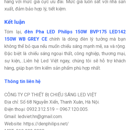
hãng với mức giá cực ưu đãi. Mức giá luôn sát với nhà sản
xuất, đảm bảo hợp lý, tiết kiệm.
Kết luận
Tóm lại,
đ
èn Pha LED Philips 150W BVP175 LED142
150W WB GREY CE
chính là dòng đèn lý tưởng mà bạn
không thể bỏ qua nếu muốn chiếu sáng mạnh mẽ, xa và rộng.
Đặc biệt là chiếu sáng ngoại thất, công nghiệp, thương mại,
sự kiện,…Liên hệ Led Việt ngay, chúng tôi sẽ hỗ trợ khách
hàng, giúp bạn tìm kiếm sản phẩm phù hợp nhất.
Thông tin liên hệ
CÔNG TY CP THIẾT BỊ CHIẾU SÁNG LED VIỆT
Địa chỉ: Số 68 Nguyễn Xiển, Thanh Xuân, Hà Nội.
Điện thoại: 0932.312.519 – 0967.120.005.
Gmail: ledviet.hn@gmail.com.
Website: https://denphilips.net/