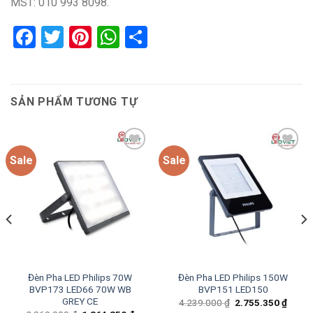
MST: 010 993 8098.
Facebook
Twitter
Pinterest
WhatsApp
Share
SẢN PHẨM TƯƠNG TỰ
Sale
Sale
Add to
Add to
wishlist
wishlist
Đèn Pha LED Philips 70W
Đèn Pha LED Philips 150W
BVP173 LED66 70W WB
BVP151 LED150
GREY CE
Giá
Giá
4.239.000
₫
2.755.350
₫
gốc
hiện