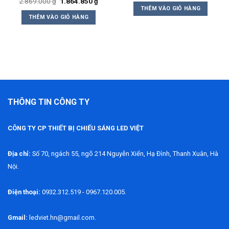
Giá
Giá
2.869.000
₫
1.864.850
₫
là:
tại
gốc
hiện
THÊM VÀO GIỎ HÀNG
4.239.000 ₫.
là:
là:
tại
THÊM VÀO GIỎ HÀNG
2.755
2.869.000 ₫.
là:
4.350 ₫.
1.864.850 ₫.
THÔNG TIN CÔNG TY
CÔNG TY CP THIẾT BỊ CHIẾU SÁNG LED VIỆT
Địa chỉ:
Số 70, ngách 55, ngõ 214 Nguyễn Xiển, Hạ Đình, Thanh Xuân, Hà
Nội.
Điện thoại:
0932.312.519 - 0967.120.005.
Gmail:
ledviet.hn@gmail.com.