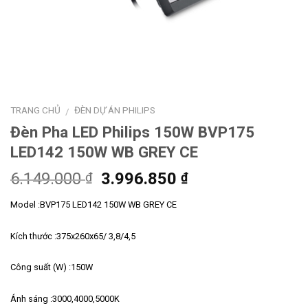
TRANG CHỦ
ĐÈN DỰ ÁN PHILIPS
/
Đèn Pha LED Philips 150W BVP175
LED142 150W WB GREY CE
Giá
Giá
6.149.000
3.996.850
₫
₫
gốc
hiện
Model :BVP175 LED142 150W WB GREY CE
là:
tại
6.149.000 ₫.
là:
Kích thước :375x260x65/ 3,8/4,5
3.996.850 ₫.
Công suất (W) :150W
Ánh sáng :3000,4000,5000K