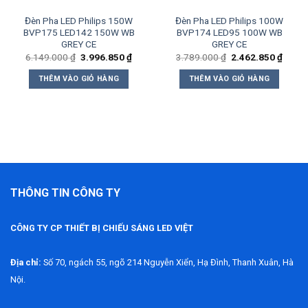
Đèn Pha LED Philips 150W
Đèn Pha LED Philips 100W
BVP175 LED142 150W WB
BVP174 LED95 100W WB
GREY CE
GREY CE
Giá
Giá
Giá
Giá
6.149.000
₫
3.996.850
₫
3.789.000
₫
2.462.850
₫
gốc
hiện
gốc
hiện
là:
tại
là:
tại
THÊM VÀO GIỎ HÀNG
THÊM VÀO GIỎ HÀNG
5.350 ₫.
6.149.000 ₫.
là:
3.789.000 ₫.
là:
3.996.850 ₫.
2.462
THÔNG TIN CÔNG TY
CÔNG TY CP THIẾT BỊ CHIẾU SÁNG LED VIỆT
Địa chỉ:
Số 70, ngách 55, ngõ 214 Nguyễn Xiển, Hạ Đình, Thanh Xuân, Hà
Nội.