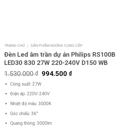
TRANG CHỦ
SẢN PHẨM NGỪNG CUNG CẤP
/
Đèn Led âm trần dự án Philips RS100B
LED30 830 27W 220-240V D150 WB
Giá
Giá
1.530.000
994.500
₫
₫
gốc
hiện
Công suất: 27W
là:
tại
1.530.000 ₫.
là:
Điện áp: 220V-240V
994.500 ₫.
Nhiệt độ màu: 3000K
Góc chiếu: 36°
Quang thông: 3000lm