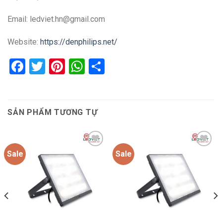
Email: ledviet.hn@gmail.com
Website:
https://denphilips.net/
Facebook
Twitter
Pinterest
WhatsApp
Share
SẢN PHẨM TƯƠNG TỰ
Sale
Sale
Add to
Add to
wishlist
wishlist