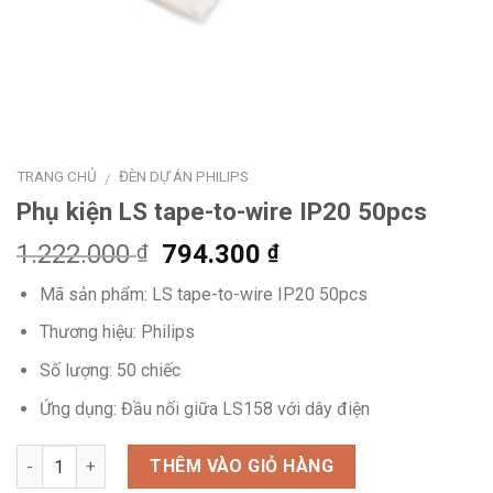
TRANG CHỦ
ĐÈN DỰ ÁN PHILIPS
/
Phụ kiện LS tape-to-wire IP20 50pcs
Giá
Giá
1.222.000
794.300
₫
₫
gốc
hiện
Mã sản phẩm: LS tape-to-wire IP20 50pcs
là:
tại
1.222.000 ₫.
là:
Thương hiệu: Philips
794.300 ₫.
Số lượng: 50 chiếc
Ứng dụng: Đầu nối giữa LS158 với dây điện
Số lượng
THÊM VÀO GIỎ HÀNG