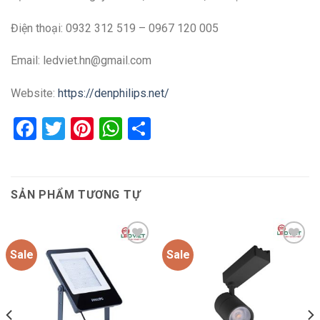
Điện thoại: 0932 312 519 – 0967 120 005
Email: ledviet.hn@gmail.com
Website:
https://denphilips.net/
Facebook
Twitter
Pinterest
WhatsApp
Share
SẢN PHẨM TƯƠNG TỰ
Sale
Sale
Add to
Add to
wishlist
wishlist