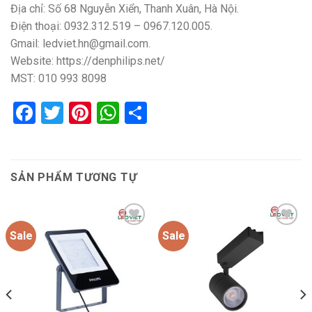
Địa chỉ: Số 68 Nguyễn Xiển, Thanh Xuân, Hà Nội.
Điện thoại: 0932.312.519 – 0967.120.005.
Gmail: ledviet.hn@gmail.com.
Website: https://denphilips.net/
MST: 010 993 8098
Facebook
Twitter
Pinterest
WhatsApp
Share
SẢN PHẨM TƯƠNG TỰ
Sale
Sale
Add to
Add to
wishlist
wishlist