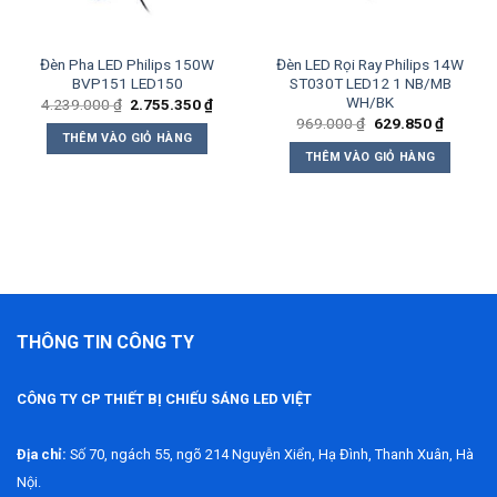
Đèn Pha LED Philips 150W
Đèn LED Rọi Ray Philips 14W
BVP151 LED150
ST030T LED12 1 NB/MB
WH/BK
Giá
Giá
4.239.000
₫
2.755.350
₫
gốc
hiện
Giá
Giá
969.000
₫
629.850
₫
là:
tại
gốc
hiện
THÊM VÀO GIỎ HÀNG
4.239.000 ₫.
là:
là:
tại
THÊM VÀO GIỎ HÀNG
2.755.350 ₫.
969.000 ₫.
là:
629.850
THÔNG TIN CÔNG TY
CÔNG TY CP THIẾT BỊ CHIẾU SÁNG LED VIỆT
Địa chỉ:
Số 70, ngách 55, ngõ 214 Nguyễn Xiển, Hạ Đình, Thanh Xuân, Hà
Nội.