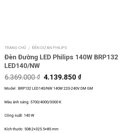
TRANG CHỦ
ĐÈN DỰ ÁN PHILIPS
/
Đèn Đường LED Philips 140W BRP132
LED140/NW
Giá
Giá
6.369.000
4.139.850
₫
₫
gốc
hiện
Model : BRP132 LED140/NW 140W 220-240V DM GM
là:
tại
6.369.000 ₫.
là:
Màu ánh sáng: 5700/4000/3000 K
4.139.850 ₫.
Công suất: 140 W
Kích thước: 508.2×325.5×85 mm