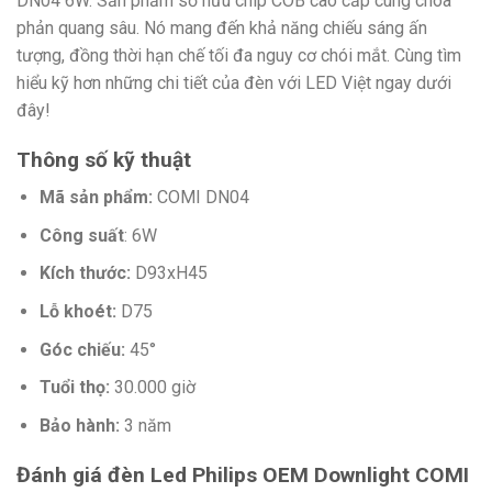
DN04 6W. Sản phẩm sở hữu chip COB cao cấp cùng chóa
phản quang sâu. Nó mang đến khả năng chiếu sáng ấn
tượng, đồng thời hạn chế tối đa nguy cơ chói mắt. Cùng tìm
hiểu kỹ hơn những chi tiết của đèn với LED Việt ngay dưới
đây!
Thông số kỹ thuật
Mã sản phẩm:
COMI DN04
Công suất
: 6W
Kích thước:
D93xH45
Lỗ khoét:
D75
Góc chiếu:
45°
Tuổi thọ:
30.000 giờ
Bảo hành:
3 năm
Đánh giá đèn Led Philips OEM Downlight COMI