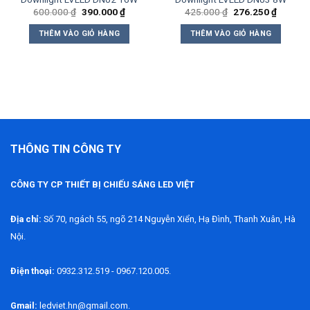
Giá
Giá
Giá
Giá
600.000
₫
390.000
₫
425.000
₫
276.250
₫
gốc
hiện
gốc
hiện
là:
tại
là:
tại
THÊM VÀO GIỎ HÀNG
THÊM VÀO GIỎ HÀNG
600.000 ₫.
là:
425.000 ₫.
là:
0 ₫.
390.000 ₫.
276.250
THÔNG TIN CÔNG TY
CÔNG TY CP THIẾT BỊ CHIẾU SÁNG LED VIỆT
Địa chỉ:
Số 70, ngách 55, ngõ 214 Nguyễn Xiển, Hạ Đình, Thanh Xuân, Hà
Nội.
Điện thoại:
0932.312.519 - 0967.120.005.
Gmail:
ledviet.hn@gmail.com.