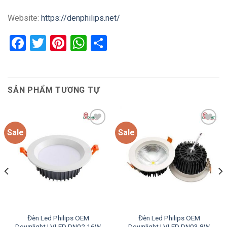
Website:
https://denphilips.net/
Facebook
Twitter
Pinterest
WhatsApp
Share
SẢN PHẨM TƯƠNG TỰ
Sale
Sale
Add to
Add to
wishlist
wishlist
Đèn Led Philips OEM
Đèn Led Philips OEM
Downlight LVLED DN02 16W
Downlight LVLED DN03 8W