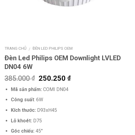
TRANG CHỦ
ĐÈN LED PHILIPS OEM
/
Đèn Led Philips OEM Downlight LVLED
DN04 6W
Giá
Giá
385.000
250.250
₫
₫
gốc
hiện
Mã sản phẩm:
COMI DN04
là:
tại
385.000 ₫.
là:
Công suất
: 6W
250.250 ₫.
Kích thước:
D93xH45
Lỗ khoét:
D75
Góc chiếu:
45°