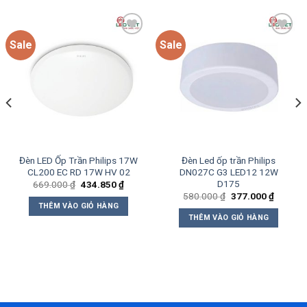
Sale
Sale
Add to
Add to
wishlist
wishlist
Đèn LED Ốp Trần Philips 17W
Đèn Led ốp trần Philips
CL200 EC RD 17W HV 02
DN027C G3 LED12 12W
D175
Giá
Giá
669.000
₫
434.850
₫
gốc
hiện
Giá
Giá
580.000
₫
377.000
₫
là:
tại
gốc
hiện
THÊM VÀO GIỎ HÀNG
669.000 ₫.
là:
là:
tại
THÊM VÀO GIỎ HÀNG
5 ₫.
434.850 ₫.
580.000 ₫.
là:
377.000