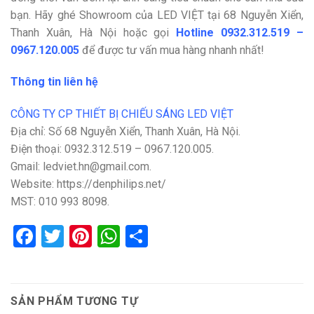
bạn. Hãy ghé Showroom của LED VIỆT tại 68 Nguyễn Xiển,
Thanh Xuân, Hà Nội hoặc gọi
Hotline
0932.312.519 –
0967.120.005
để được tư vấn mua hàng nhanh nhất!
Thông tin liên hệ
CÔNG TY CP THIẾT BỊ CHIẾU SÁNG LED VIỆT
Địa chỉ: Số 68 Nguyễn Xiển, Thanh Xuân, Hà Nội.
Điện thoại: 0932.312.519 – 0967.120.005.
Gmail: ledviet.hn@gmail.com.
Website: https://denphilips.net/
MST: 010 993 8098.
Facebook
Twitter
Pinterest
WhatsApp
Share
SẢN PHẨM TƯƠNG TỰ