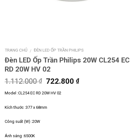
TRANG CHỦ
ĐÈN LED ỐP TRẦN PHILIPS
/
Đèn LED Ốp Trần Philips 20W CL254 EC
RD 20W HV 02
Giá
Giá
1.112.000
722.800
₫
₫
gốc
hiện
Model :CL254 EC RD 20W HV 02
là:
tại
1.112.000 ₫.
là:
Kích thước :377 x 68mm
722.800 ₫.
Công suất (W) :20W
Ánh sáng :6500K