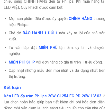
chiếu sáng CHÍNH HÃNG đến từ Philips. Khi mua hàng tại
LED VIỆT, Quý khách được cam kết:
Mọi sản phẩm đều được ủy quyền
CHÍNH HÃNG
thương
hiệu Philips.
Chế độ
BẢO HÀNH 1 ĐỔI 1
nếu xảy ra lỗi của nhà sản
xuất.
Tư vấn lắp đặt
MIỄN PHÍ
,
tận tâm, uy tín và chuyên
nghiệp.
MIỄN PHÍ SHIP
với đơn hàng có giá trị trên 1 triệu đồng.
Cập nhật những mẫu đèn mới nhất và đa dạng nhất trên
thị trường.
Kết luận
Đèn LED ốp trần Philips 20W CL254 EC RD 20W HV 02
là
lựa chọn hoàn hảo giúp bạn tiết kiệm chi phí hóa đơn diện,
đồng thời vẫn đem lại ánh sáng tiêu chuẩn cho căn nhà của