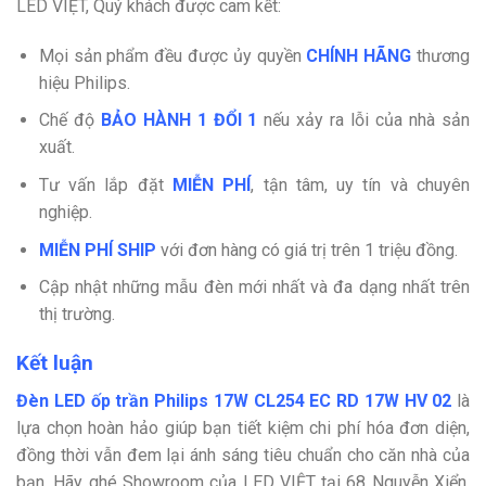
LED VIỆT, Quý khách được cam kết:
Mọi sản phẩm đều được ủy quyền
CHÍNH HÃNG
thương
hiệu Philips.
Chế độ
BẢO HÀNH 1 ĐỔI 1
nếu xảy ra lỗi của nhà sản
xuất.
Tư vấn lắp đặt
MIỄN PHÍ
,
tận tâm, uy tín và chuyên
nghiệp.
MIỄN PHÍ SHIP
với đơn hàng có giá trị trên 1 triệu đồng.
Cập nhật những mẫu đèn mới nhất và đa dạng nhất trên
thị trường.
Kết luận
Đèn LED ốp trần Philips 17W CL254 EC RD 17W HV 02
là
lựa chọn hoàn hảo giúp bạn tiết kiệm chi phí hóa đơn diện,
đồng thời vẫn đem lại ánh sáng tiêu chuẩn cho căn nhà của
bạn. Hãy ghé Showroom của LED VIỆT tại 68 Nguyễn Xiển,