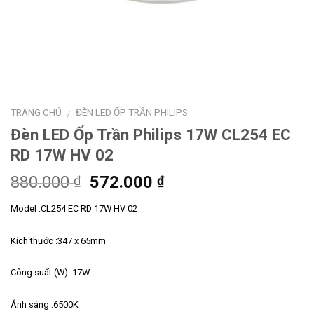
TRANG CHỦ
ĐÈN LED ỐP TRẦN PHILIPS
/
Đèn LED Ốp Trần Philips 17W CL254 EC
RD 17W HV 02
Giá
Giá
880.000
572.000
₫
₫
gốc
hiện
Model :CL254 EC RD 17W HV 02
là:
tại
880.000 ₫.
là:
Kích thước :347 x 65mm
572.000 ₫.
Công suất (W) :17W
Ánh sáng :6500K