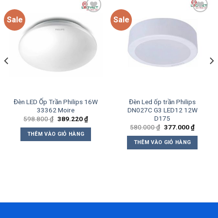
Sale
Sale
Add to
Add to
wishlist
wishlist
Đèn LED Ốp Trần Philips 16W
Đèn Led ốp trần Philips
33362 Moire
DN027C G3 LED12 12W
D175
Giá
Giá
598.800
₫
389.220
₫
gốc
hiện
Giá
Giá
580.000
₫
377.000
₫
là:
tại
gốc
hiện
THÊM VÀO GIỎ HÀNG
598.800 ₫.
là:
là:
tại
THÊM VÀO GIỎ HÀNG
0 ₫.
389.220 ₫.
580.000 ₫.
là:
377.000