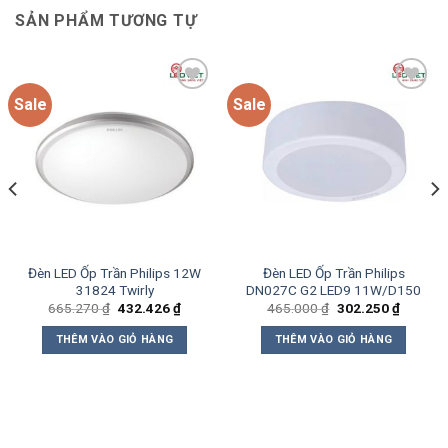
SẢN PHẨM TƯƠNG TỰ
Sale
Sale
Add to
Add to
wishlist
wishlist
Đèn LED Ốp Trần Philips 12W
Đèn LED Ốp Trần Philips
31824 Twirly
DN027C G2 LED9 11W/D150
Giá
Giá
Giá
Giá
665.270
₫
432.426
₫
465.000
₫
302.250
₫
gốc
hiện
gốc
hiện
là:
tại
là:
tại
THÊM VÀO GIỎ HÀNG
THÊM VÀO GIỎ HÀNG
665.270 ₫.
là:
465.000 ₫.
là:
0 ₫.
432.426 ₫.
302.250