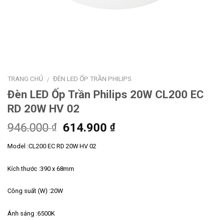
TRANG CHỦ
ĐÈN LED ỐP TRẦN PHILIPS
/
Đèn LED Ốp Trần Philips 20W CL200 EC
RD 20W HV 02
Giá
Giá
946.000
614.900
₫
₫
gốc
hiện
Model :CL200 EC RD 20W HV 02
là:
tại
946.000 ₫.
là:
Kích thước :390 x 68mm
614.900 ₫.
Công suất (W) :20W
Ánh sáng :6500K