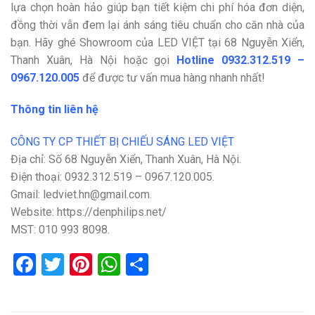
lựa chọn hoàn hảo giúp bạn tiết kiệm chi phí hóa đơn diện,
đồng thời vẫn đem lại ánh sáng tiêu chuẩn cho căn nhà của
bạn. Hãy ghé Showroom của LED VIỆT tại 68 Nguyễn Xiển,
Thanh Xuân, Hà Nội hoặc gọi
Hotline
0932.312.519 –
0967.120.005
để được tư vấn mua hàng nhanh nhất!
Thông tin liên hệ
CÔNG TY CP THIẾT BỊ CHIẾU SÁNG LED VIỆT
Địa chỉ: Số 68 Nguyễn Xiển, Thanh Xuân, Hà Nội.
Điện thoại: 0932.312.519 – 0967.120.005.
Gmail: ledviet.hn@gmail.com.
Website: https://denphilips.net/
MST: 010 993 8098.
Facebook
Twitter
Pinterest
WhatsApp
Share