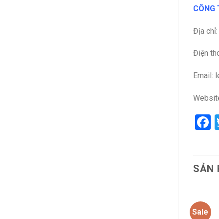
CÔNG T
Địa chỉ
Điện th
Email: 
Websit
F
SẢN 
Sale
Sale