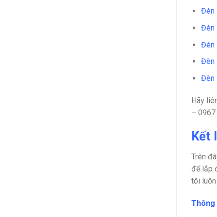
Đèn 
Đèn 
Đèn 
Đèn
Đèn 
Hãy liê
– 0967
Kết 
Trên đâ
để lắp 
tôi luô
Thông t