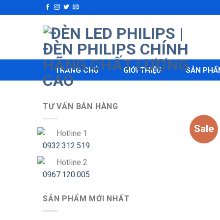
Skip
to
content
TRANG CHỦ
GIỚI THIỆU
SẢN PHẨ
TƯ VẤN BÁN HÀNG
Sale
Hotline 1
0932.312.519
Hotline 2
0967.120.005
SẢN PHẨM MỚI NHẤT