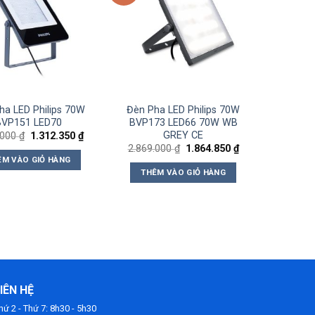
Add to
Add to
wishlist
wishlist
ha LED Philips 70W
Đèn Pha LED Philips 70W
BVP151 LED70
BVP173 LED66 70W WB
GREY CE
Giá
Giá
.000
₫
1.312.350
₫
gốc
hiện
Giá
Giá
2.869.000
₫
1.864.850
₫
là:
tại
gốc
hiện
ÊM VÀO GIỎ HÀNG
2.019.000 ₫.
là:
là:
tại
THÊM VÀO GIỎ HÀNG
1.312.350 ₫.
2.869.000 ₫.
là:
1.864.850 ₫.
IÊN HỆ
hứ 2 - Thứ 7: 8h30 - 5h30