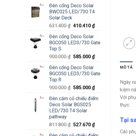
Đèn cổng Deco Solar
BWC025 LED/730 T4
Solar Deck
Giá
Giá
631.400
₫
410.410
₫
gốc
hiện
Đèn cổng Deco Solar
là:
tại
BGC050 LED3/730 Gate
631.400 ₫.
là:
Top S
410.410 ₫.
Giá
Giá
900.000
₫
585.000
₫
gốc
hiện
Đèn cổng Deco Solar
MÔ TẢ
là:
tại
BGC050 LED3/730 Gate
900.000 ₫.
là:
Top R
585.000 ₫.
Ngày na
Giá
Giá
900.000
₫
585.000
₫
kiệm nă
gốc
hiện
Với ph
Đèn cắm cỏ chiếu điểm
là:
tại
Deco Solar BGS025
thực.
900.000 ₫.
là:
LED/730 T4 Solar
585.000 ₫.
pathway
Tại s
Giá
Giá
811.800
₫
527.670
₫
gốc
hiện
Các phụ
Đèn cắm cỏ chiếu điểm