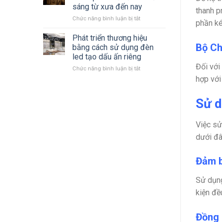
LED
mới
sáng từ xưa đến nay
thanh p
Philips
nhất
ở
Chức năng bình luận bị tắt
2023
phần ké
Cùng
–
nhìn
2024 mới
Phát triển thương hiệu
lại
nhất
Bộ Ch
bằng cách sử dụng đèn
quá
led tạo dấu ấn riêng
trình
Đối với
ở
Chức năng bình luận bị tắt
hình
Phát
thành
hợp với
triển
phát
thương
triển
Sử d
hiệu
đèn
bằng
chiếu
cách
sáng
Việc sử
sử
từ
dưới đây
dụng
xưa
đèn
đến
led
nay
Đảm b
tạo
dấu
ấn
Sử dụng
riêng
kiện đề
Đồng 