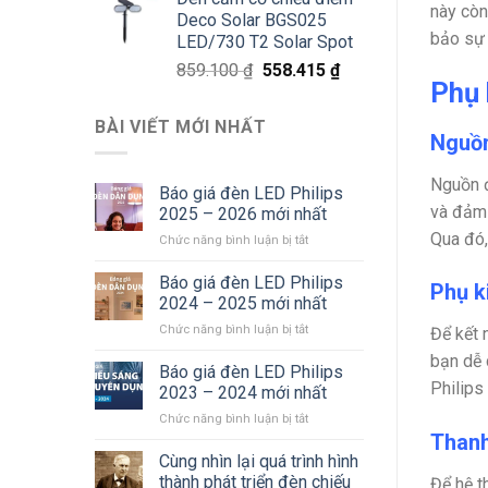
là:
tại
này còn
Deco Solar BGS025
811.800 ₫.
là:
bảo sự 
LED/730 T2 Solar Spot
527.670 ₫.
Giá
Giá
859.100
₫
558.415
₫
Phụ 
gốc
hiện
là:
tại
BÀI VIẾT MỚI NHẤT
859.100 ₫.
là:
Nguồn
558.415 ₫.
Nguồn đ
Báo giá đèn LED Philips
và đảm 
2025 – 2026 mới nhất
Qua đó,
ở
Chức năng bình luận bị tắt
Báo
giá
Báo giá đèn LED Philips
Phụ ki
đèn
2024 – 2025 mới nhất
LED
ở
Chức năng bình luận bị tắt
Để kết 
Philips
Báo
2025
bạn dễ 
giá
Báo giá đèn LED Philips
–
đèn
Philips
2026
2023 – 2024 mới nhất
LED
mới
ở
Chức năng bình luận bị tắt
Philips
nhất
Báo
Thanh
2024
giá
Cùng nhìn lại quá trình hình
–
đèn
2025
thành phát triển đèn chiếu
Để hệ t