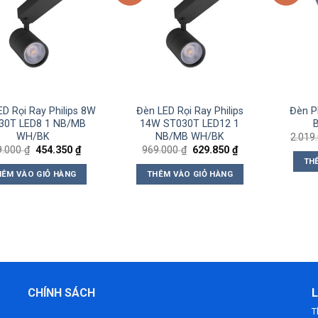
Add to
Add to
wishlist
wishlist
D Rọi Ray Philips 8W
Đèn LED Rọi Ray Philips
Đèn P
30T LED8 1 NB/MB
14W ST030T LED12 1
WH/BK
NB/MB WH/BK
2.019
Giá
Giá
Giá
Giá
9.000
₫
454.350
₫
969.000
₫
629.850
₫
gốc
hiện
gốc
hiện
TH
là:
tại
là:
tại
HÊM VÀO GIỎ HÀNG
THÊM VÀO GIỎ HÀNG
699.000 ₫.
là:
969.000 ₫.
là:
454.350 ₫.
629.850 ₫.
CHÍNH SÁCH
L
T