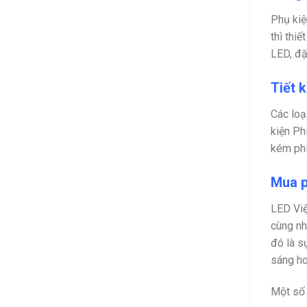
Phụ kiệ
thì thi
LED, đặ
Tiết k
Các loạ
kiện Phi
kém phí
Mua p
LED Việ
cùng nh
đó là s
sáng ho
Một số 