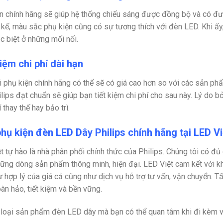
n chính hãng sẽ giúp hệ thống chiếu sáng được đồng bộ và có đượ
ết kế, màu sắc phụ kiện cũng có sự tương thích với đèn LED. Khi 
c biệt ở những mối nối.
iệm chi phí dài hạn
i phụ kiện chính hãng có thể sẽ có giá cao hơn so với các sản p
lips đạt chuẩn sẽ giúp bạn tiết kiệm chi phí cho sau này. Lý do bởi
 thay thế hay bảo trì.
hụ kiện đèn LED Dây Philips chính hãng tại LED Vi
t
tự hào là nhà phân phối chính thức của Philips. Chúng tôi có đ
ững dòng sản phẩm thông minh, hiện đại. LED Việt cam kết với k
ự hợp lý của giá cả cũng như dịch vụ hỗ trợ tư vấn, vận chuyển. 
àn hảo, tiết kiệm và bền vững.
loại sản phẩm đèn LED dây mà bạn có thể quan tâm khi đi kèm vớ