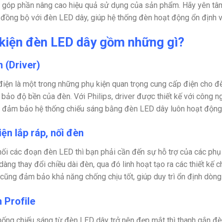
 góp phần nâng cao hiệu quả sử dụng của sản phẩm. Hãy yên tâm
đồng bộ với đèn LED dây, giúp hệ thống đèn hoạt động ổn định v
kiện đèn LED dây gồm những gì?
 (Driver)
iện là một trong những phụ kiện quan trọng cung cấp điện cho đ
bảo độ bền của đèn. Với Philips, driver được thiết kế với công ng
 đảm bảo hệ thống chiếu sáng bằng đèn LED dây luôn hoạt động a
ện lắp ráp, nối đèn
nối các đoạn đèn LED thì bạn phải cần đến sự hỗ trợ của các phụ 
dàng thay đổi chiều dài đèn, qua đó linh hoạt tạo ra các thiết kế
 cũng đảm bảo khả năng chống chịu tốt, giúp duy trì ổn định dòng
 Profile
hống chiếu sáng từ đèn LED dây trở nên đẹp mắt thì thanh gắn đèn