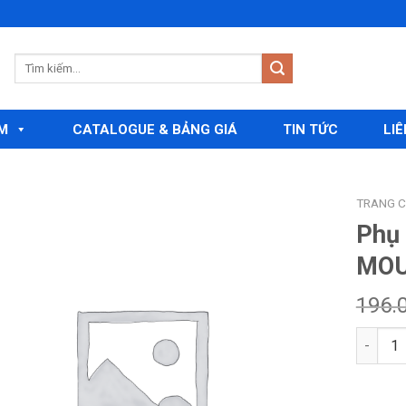
M
CATALOGUE & BẢNG GIÁ
TIN TỨC
LIÊ
TRANG 
Phụ
MOU
Add to
wishlist
196.
Số lượn