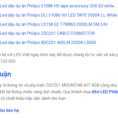
Led dây dự án Philips 31088 HV tape accessory 30X EU white
Led dây dự án Philips DLI 31086 HV LED TAPE 3000K LL White
Led dây dự án Philips LS158 G2 17W865 2000LM 5M 24V
 Led dây dự án Philips ZGC201 CABLE CONNECTOR
Led dây dự án Philips BGC201 400LM 2500K L5000
n hệ với
LED Việt
ngay hôm nay để được chúng tôi tư vấn về sản p
 120 005.
luận
y là thông tin về phụ kiện ZGC201 MOUNTING KIT RGB cũng như cá
đặt hệ thống chiếu sáng đạt chuẩn. Quý khách mua
đèn LED Phil
n có chiết khấu hấp dẫn dành cho bạn.
in liên hệ