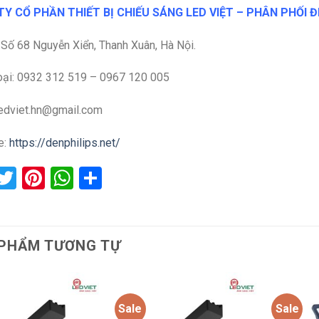
Y CỔ PHẦN THIẾT BỊ CHIẾU SÁNG LED VIỆT – PHÂN PHỐI Đ
: Số 68 Nguyễn Xiển, Thanh Xuân, Hà Nội.
oại: 0932 312 519 – 0967 120 005
ledviet.hn@gmail.com
e:
https://denphilips.net/
acebook
Twitter
Pinterest
WhatsApp
Share
PHẨM TƯƠNG TỰ
Sale
Sale