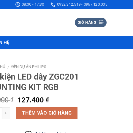
08:30 - 17:30
0932.312.519 - 0967.120.005
GIỎ HÀNG
N HỆ
CHỦ
ĐÈN DỰ ÁN PHILIPS
/
 kiện LED dây ZGC201
NTING KIT RGB
Giá
Giá
000
127.400
₫
₫
gốc
hiện
g
là:
tại
THÊM VÀO GIỎ HÀNG
196.000 ₫.
là:
127.400 ₫.