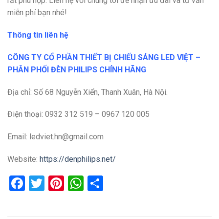
rất phù hợp. Liên hệ với chúng tôi để nhận ưu đãi và tư vấn
miễn phí bạn nhé!
Thông tin liên hệ
CÔNG TY CỔ PHẦN THIẾT BỊ CHIẾU SÁNG LED VIỆT –
PHÂN PHỐI ĐÈN PHILIPS CHÍNH HÃNG
Địa chỉ: Số 68 Nguyễn Xiển, Thanh Xuân, Hà Nội.
Điện thoại: 0932 312 519 – 0967 120 005
Email: ledviet.hn@gmail.com
Website:
https://denphilips.net/
Facebook
Twitter
Pinterest
WhatsApp
Share