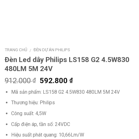
TRANG CHỦ
ĐÈN DỰ ÁN PHILIPS
/
Đèn Led dây Philips LS158 G2 4.5W830
480LM 5M 24V
Giá
Giá
912.000
592.800
₫
₫
gốc
hiện
Mã sản phẩm: LS158 G2 4.5W830 480LM 5M 24V
là:
tại
912.000 ₫.
là:
Thương hiệu: Philips
592.800 ₫.
Công suất: 4,5W
Cấp điện áp, tần số: 24VDC
Hiệu suất phát quang: 10,66Lm/W