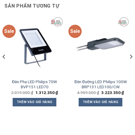
SẢN PHẨM TƯƠNG TỰ
Sale
Sale
Add to
Add to
wishlist
wishlist
Đèn Pha LED Philips 70W
Đèn Đường LED Philips 100W
BVP151 LED70
BRP131 LED100/CW
Giá
Giá
Giá
Giá
2.019.000
₫
1.312.350
₫
4.959.000
₫
3.223.350
₫
gốc
hiện
gốc
hiện
là:
tại
là:
tại
THÊM VÀO GIỎ HÀNG
THÊM VÀO GIỎ HÀNG
2.019.000 ₫.
là:
4.959.000 ₫.
là:
1.312.350 ₫.
3.223
0 ₫.