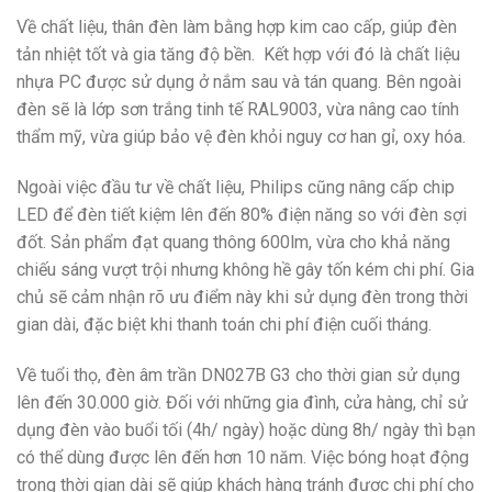
Về chất liệu, thân đèn làm bằng hợp kim cao cấp, giúp đèn
tản nhiệt tốt và gia tăng độ bền. Kết hợp với đó là chất liệu
nhựa PC được sử dụng ở nắm sau và tán quang. Bên ngoài
đèn sẽ là lớp sơn trắng tinh tế
RAL9003, vừa nâng cao tính
thẩm mỹ, vừa giúp bảo vệ đèn khỏi nguy cơ han gỉ, oxy hóa.
Ngoài việc đầu tư về chất liệu, Philips cũng nâng cấp chip
LED để đèn tiết kiệm lên đến 80% điện năng so với đèn sợi
đốt. Sản phẩm đạt quang thông 600lm, vừa cho khả năng
chiếu sáng vượt trội nhưng không hề gây tốn kém chi phí. Gia
chủ sẽ cảm nhận rõ ưu điểm này khi sử dụng đèn trong thời
gian dài, đặc biệt khi thanh toán chi phí điện cuối tháng.
Về tuổi thọ, đèn âm trần
DN027B G3
cho thời gian sử dụng
lên đến 30.000 giờ. Đối với những gia đình, cửa hàng, chỉ sử
dụng đèn vào buổi tối (4h/ ngày) hoặc dùng 8h/ ngày thì bạn
có thể dùng được lên đến hơn 10 năm. Việc bóng hoạt động
trong thời gian dài sẽ giúp khách hàng tránh được chi phí cho