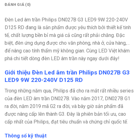
ĐÁNH GIÁ (0)
Đèn Led âm trần Philips DN027B G3 LED9 9W 220-240V
D125 RD
đang là sản phẩm được yêu thích bởi thiết kế tinh
tế, chất lượng bền bỉ mà giá cả cũng rất phải chăng. Đặc
biệt, đèn ứng dụng được cho văn phòng, nhà ở, cửa hàng,…
để nâng cao tính thẩm mỹ không gian. Cùng LED Việt khám
phá chi tiết dòng đèn LED âm trần này ngay dưới đây!
Giới thiệu Đèn Led âm trần Philips DN027B G3
LED9 9W 220-240V D125 RD
Trong những năm qua, Philips đã cho ra mắt rất nhiều series
của đèn LED âm trần
DN027B. Vào năm 2017,
DN027B G1
ra đời, năm 2019 mã G2 ra đời, và bây giờ sản phẩm đã
được nâng cấp lên thành G3. Đây là phiên bản tối ưu, cao
cấp nhất của Philips, đạt tiêu chuẩn và chứng chỉ quốc tế.
Thông số kỹ thuật