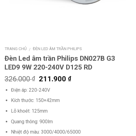
TRANG CHỦ
ĐÈN LED ÂM TRẦN PHILIPS
/
Đèn Led âm trần Philips DN027B G3
LED9 9W 220-240V D125 RD
Giá
Giá
326.000
211.900
₫
₫
gốc
hiện
Điện áp: 220-240V
là:
tại
326.000 ₫.
là:
Kích thước: 150×42mm
211.900 ₫.
Lỗ khoét: 125mm
Quang thông: 900lm
Nhiệt độ màu: 3000/4000/65000