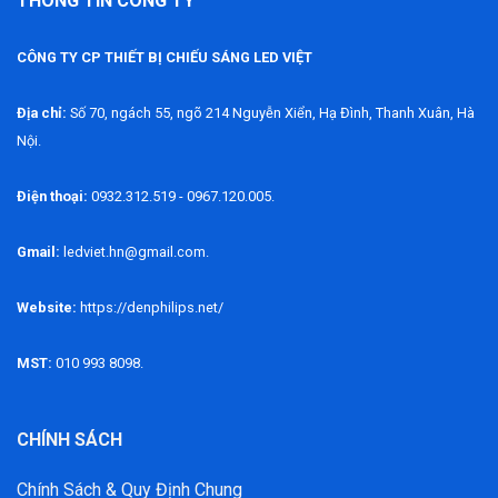
THÔNG TIN CÔNG TY
CÔNG TY CP THIẾT BỊ CHIẾU SÁNG LED VIỆT
Địa chỉ:
Số 70, ngách 55, ngõ 214 Nguyễn Xiển, Hạ Đình, Thanh Xuân, Hà
Nội.
Điện thoại:
0932.312.519 - 0967.120.005.
Gmail:
ledviet.hn@gmail.com.
Website:
https://denphilips.net/
MST:
010 993 8098.
CHÍNH SÁCH
Chính Sách & Quy Định Chung