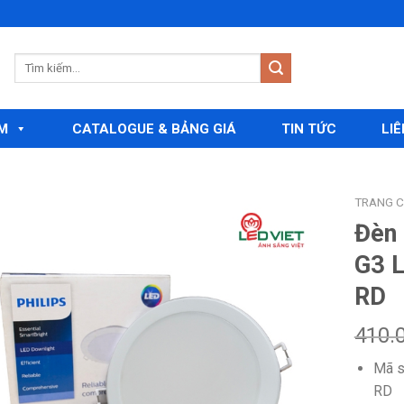
M
CATALOGUE & BẢNG GIÁ
TIN TỨC
LIÊ
TRANG 
Đèn 
G3 
Add to
RD
wishlist
410.
Mã s
RD