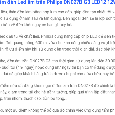
ểm đèn Led âm trần Philips DN027B G3 LED12 1
 liệu, thân đèn làm bằng hợp kim cao cấp, giúp đèn tản nhiệt tốt v
 sử dụng ở nắm sau và tán quang. Bên ngoài đèn sẽ là lớp sơn tr
p bảo vệ đèn khỏi nguy cơ han gỉ, oxy hóa.
iệc đầu tư về chất liệu, Philips cũng nâng cấp chip LED để đèn t
m đạt quang thông 600lm, vừa cho khả năng chiếu sáng vượt trội
n rõ ưu điểm này khi sử dụng đèn trong thời gian dài, đặc biệt khi
 thọ, đèn âm trần
DN027B G3
cho thời gian sử dụng lên đến 30.00
 buổi tối (4h/ ngày) hoặc dùng 8h/ ngày thì bạn có thể dùng đượ
an dài sẽ giúp khách hàng tránh được chi phí cho sửa chữa, hay bảo
điểm nữa rất đáng khen ngợi ở đèn âm trần DN027B đó chính là th
 này, giảm trọng tải cho hệ trần/ tường, giúp quá trình lắp đặt nh
ấp, trần nhôm, thạch cao, trần bê tông,…
eo, một ưu điểm không thể bỏ qua đó chính việc ứng dụng tấm 