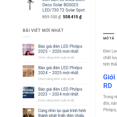
là:
tại
Deco Solar BGS025
811.800 ₫.
là:
LED/730 T2 Solar Spot
527.670 ₫.
Giá
Giá
859.100
₫
558.415
₫
gốc
hiện
là:
tại
BÀI VIẾT MỚI NHẤT
859.100 ₫.
là:
558.415 ₫.
MÔ TẢ
Báo giá đèn LED Philips
Đèn Le
2025 – 2026 mới nhất
chất lư
ở
Chức năng bình luận bị tắt
Báo
tính th
giá
Báo giá đèn LED Philips
đèn
2024 – 2025 mới nhất
Giới
LED
ở
Chức năng bình luận bị tắt
Philips
Báo
RD
2025
giá
Báo giá đèn LED Philips
–
đèn
2026
2023 – 2024 mới nhất
Trong n
LED
mới
ở
Chức năng bình luận bị tắt
Philips
nhất
đời, nă
Báo
2024
Philips
giá
Cùng nhìn lại quá trình hình
–
đèn
2025
thành phát triển đèn chiếu