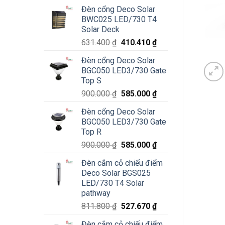
Đèn cổng Deco Solar
BWC025 LED/730 T4
Solar Deck
Giá
Giá
631.400
₫
410.410
₫
gốc
hiện
Đèn cổng Deco Solar
là:
tại
BGC050 LED3/730 Gate
631.400 ₫.
là:
Top S
410.410 ₫.
Giá
Giá
900.000
₫
585.000
₫
gốc
hiện
Đèn cổng Deco Solar
là:
tại
BGC050 LED3/730 Gate
900.000 ₫.
là:
Top R
585.000 ₫.
Giá
Giá
900.000
₫
585.000
₫
gốc
hiện
Đèn cắm cỏ chiếu điểm
là:
tại
Deco Solar BGS025
900.000 ₫.
là:
LED/730 T4 Solar
585.000 ₫.
pathway
Giá
Giá
811.800
₫
527.670
₫
gốc
hiện
Đèn cắm cỏ chiếu điểm