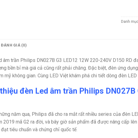
Danh mụ
ĐÁNH GIÁ (0)
d âm trần Philips DN027B G3 LED12 12W 220-240V D150 RD
đa
ợng bền bỉ mà giá cả cũng rất phải chăng. Đặc biệt, đèn ứng dụn
ẩm mỹ không gian. Cùng LED Việt khám phá chi tiết dòng đèn LED
 thiệu đèn Led âm trần Philips DN02
hững năm qua, Philips đã cho ra mắt rất nhiều series của đèn L
m 2019 mã G2 ra đời, và bây giờ sản phẩm đã được nâng cấp lên t
, đạt tiêu chuẩn và chứng chỉ quốc tế.