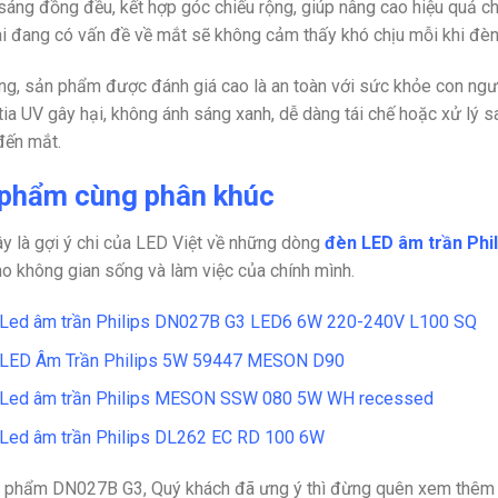
sáng đồng đều, kết hợp góc chiếu rộng, giúp nâng cao hiệu quả ch
i đang có vấn đề về mắt sẽ không cảm thấy khó chịu mỗi khi đèn
ng, sản phẩm được đánh giá cao là an toàn với sức khỏe con ng
 tia UV gây hại, không ánh sáng xanh, dễ dàng tái chế hoặc xử lý s
đến mắt.
phẩm cùng phân khúc
y là gợi ý chi của LED Việt về những dòng
đèn LED âm trần Phil
o không gian sống và làm việc của chính mình.
Led âm trần Philips DN027B G3 LED6 6W 220-240V L100 SQ
LED Âm Trần Philips 5W 59447 MESON D90
Led âm trần Philips MESON SSW 080 5W WH recessed
Led âm trần Philips DL262 EC RD 100 6W
 phẩm DN027B G3, Quý khách đã ưng ý thì đừng quên xem thêm n