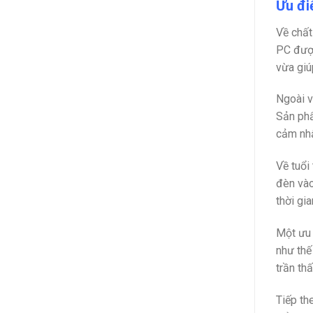
Ưu đi
Về chất
PC được
vừa giú
Ngoài v
Sản phẩ
cảm nhậ
Về tuổi
đèn vào
thời gi
Một ưu 
như thế
trần th
Tiếp th