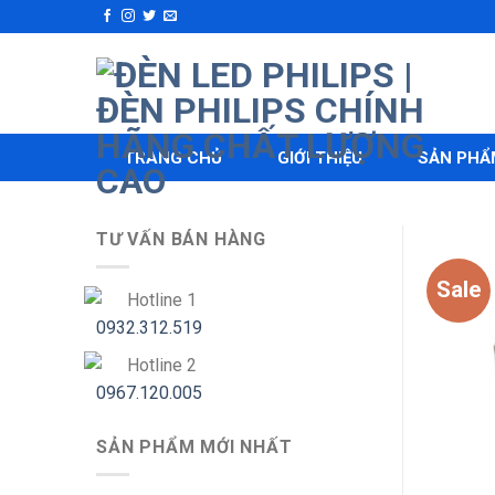
Skip
to
content
TRANG CHỦ
GIỚI THIỆU
SẢN PHẨ
TƯ VẤN BÁN HÀNG
Sale
Hotline 1
0932.312.519
Hotline 2
0967.120.005
SẢN PHẨM MỚI NHẤT