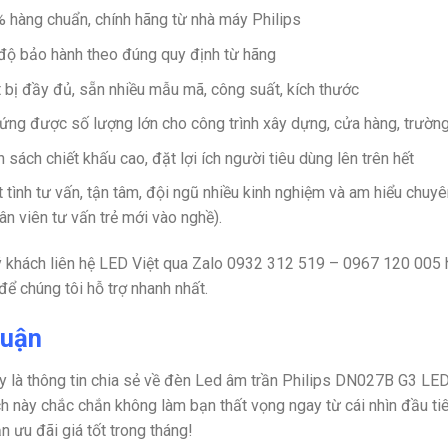
 hàng chuẩn, chính hãng từ nhà máy Philips
độ bảo hành theo đúng quy định từ hãng
t bị đầy đủ, sẵn nhiều mẫu mã, công suất, kích thước
ứng được số lượng lớn cho công trình xây dựng, cửa hàng, trường
h sách chiết khấu cao, đặt lợi ích người tiêu dùng lên trên hết
t tình tư vấn, tận tâm, đội ngũ nhiều kinh nghiệm và am hiểu chuy
hân viên tư vấn trẻ mới vào nghề).
 khách liên hệ LED Việt qua Zalo
0932 312 519 – 0967 120 005 ho
để chúng tôi hỗ trợ nhanh nhất.
luận
y là thông tin chia sẻ về đèn Led âm trần Philips DN027B G3
ch này chắc chắn không làm bạn thất vọng ngay từ cái nhìn đầu ti
n ưu đãi giá tốt trong tháng!