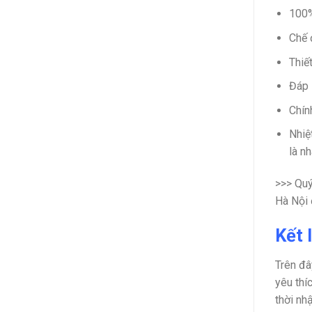
100%
Chế 
Thiế
Đáp 
Chín
Nhiệ
là n
>>> Quý
Hà Nội 
Kết 
Trên đâ
yêu thí
thời nhậ