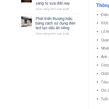
LED
mới
sáng từ xưa đến nay
Thông
Philips
nhất
ở
Chức năng bình luận bị tắt
2023
Cùng
–
Điện
nhìn
2024 mới
Phát triển thương hiệu
lại
nhất
Kích
bằng cách sử dụng đèn
quá
led tạo dấu ấn riêng
trình
Lỗ k
ở
Chức năng bình luận bị tắt
hình
Phát
thành
Quan
triển
phát
thương
triển
Nhiệ
hiệu
đèn
bằng
chiếu
Ánh 
cách
sáng
sử
từ
Công
dụng
xưa
đèn
đến
Chất
led
nay
tạo
Tiêu
dấu
ấn
Chỉ 
riêng
Tuổi