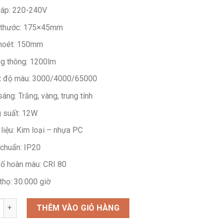
266.500 ₫.
 áp: 220-240V
 thước: 175×45mm
hoét: 150mm
g thông: 1200lm
t độ màu: 3000/4000/65000
áng: Trắng, vàng, trung tính
 suất: 12W
 liệu: Kim loại – nhựa PC
 chuẩn: IP20
số hoàn màu: CRI 80
thọ: 30.000 giờ
g
THÊM VÀO GIỎ HÀNG