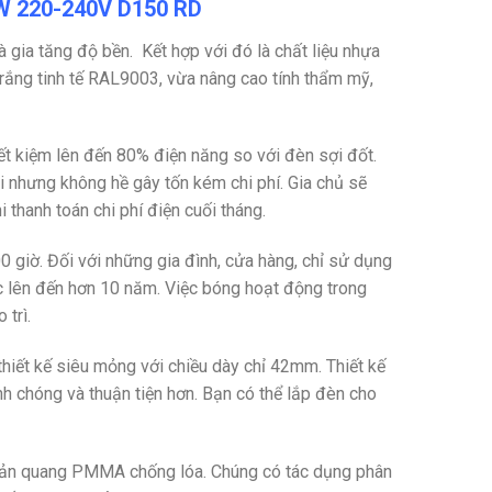
2W 220-240V D150 RD
à gia tăng độ bền. Kết hợp với đó là chất liệu nhựa
ắng tinh tế
RAL9003, vừa nâng cao tính thẩm mỹ,
iết kiệm lên đến 80% điện năng so với đèn sợi đốt.
 nhưng không hề gây tốn kém chi phí. Gia chủ sẽ
 thanh toán chi phí điện cuối tháng.
0 giờ. Đối với những gia đình, cửa hàng, chỉ sử dụng
c lên đến hơn 10 năm. Việc bóng hoạt động trong
 trì.
iết kế siêu mỏng với chiều dày chỉ 42mm. Thiết kế
anh chóng và thuận tiện hơn. Bạn có thể lắp đèn cho
phản quang PMMA chống lóa. Chúng có tác dụng phân