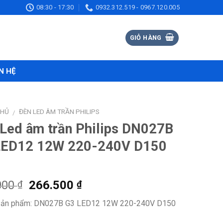
08:30 - 17:30
0932.312.519 - 0967.120.005
GIỎ HÀNG
N HỆ
CHỦ
ĐÈN LED ÂM TRẦN PHILIPS
/
Led âm trần Philips DN027B
LED12 12W 220-240V D150
Giá
Giá
000
266.500
₫
₫
gốc
hiện
ản phẩm: DN027B G3 LED12 12W 220-240V D150
là:
tại
410.000 ₫.
là: