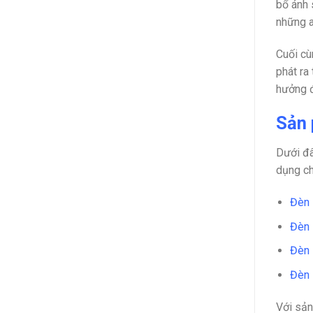
bổ ánh 
những a
Cuối cù
phát ra
hưởng 
Sản 
Dưới đâ
dụng ch
Đèn 
Đèn 
Đèn 
Đèn 
Với sản