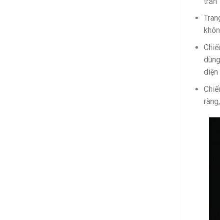
trần
Tran
khôn
Chiế
dùng
diện
Chiế
ràng