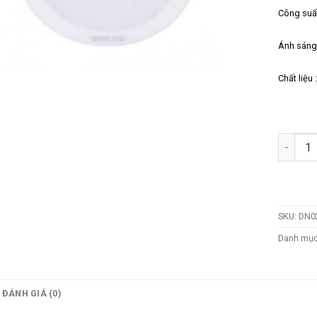
Công suấ
Ánh sáng
Chất liệu
Số lượn
SKU:
DN0
Danh mụ
ĐÁNH GIÁ (0)