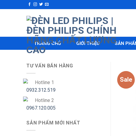
Skip
to
content
TRANG CHỦ
GIỚI THIỆU
SẢN PHẨ
TƯ VẤN BÁN HÀNG
Sale
Hotline 1
0932.312.519
Hotline 2
0967.120.005
SẢN PHẨM MỚI NHẤT