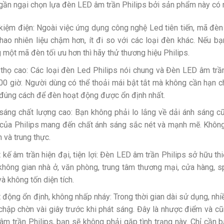
ần ngại chọn lựa đèn LED âm trần Philips bởi sản phẩm này có r
 kiệm điện: Ngoài việc ứng dụng công nghệ Led tiên tiến, mã đè
 hao nhiên liệu chậm hơn, ít đi so với các loại đèn khác. Nếu 
 một mã đèn tối ưu hơn thì hãy thử thương hiệu Philips.
 thọ cao: Các loại đèn Led Philips nói chung và Đèn LED âm trần
00 giờ. Người dùng có thể thoải mái bật tắt mà không cần hạn ch
đúng cách để đèn hoạt động được ổn định nhất.
sáng chất lượng cao: Bạn không phải lo lắng về dải ánh sáng c
 của Philips mang đến chất ánh sáng sắc nét và mạnh mẽ. Không 
n và trung thực.
t kế âm trần hiện đại, tiện lợi: Đèn LED âm trần Philips sở hữu t
không gian nhà ở, văn phòng, trung tâm thương mại, cửa hàng, sp
và không tốn diện tích.
 động ổn định, không nhấp nháy: Trong thời gian dài sử dụng, nh
chập chờn vài giây trước khi phát sáng. Đây là nhược điểm và cũn
âm trần Philips, bạn sẽ không phải gặp tình trạng này. Chỉ cần 