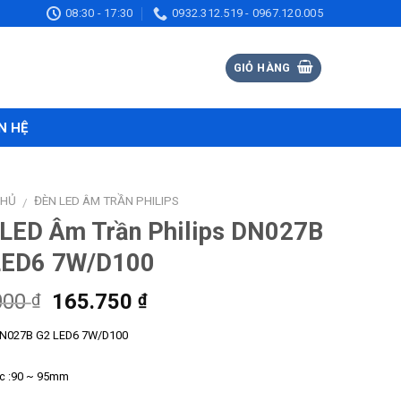
08:30 - 17:30
0932.312.519 - 0967.120.005
GIỎ HÀNG
N HỆ
CHỦ
ĐÈN LED ÂM TRẦN PHILIPS
/
 LED Âm Trần Philips DN027B
LED6 7W/D100
Giá
Giá
000
165.750
₫
₫
gốc
hiện
DN027B G2 LED6 7W/D100
là:
tại
255.000 ₫.
là:
ớc :90 ~ 95mm
165.750 ₫.