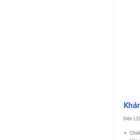
Khám
Đèn LED
Chiế