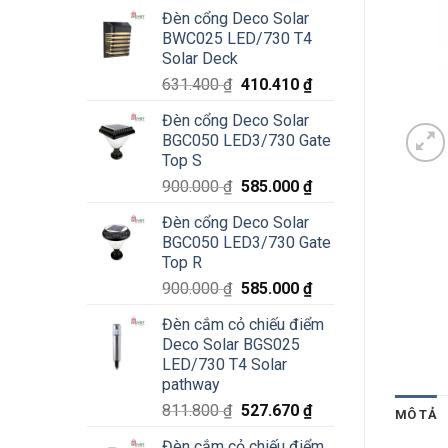
Đèn cổng Deco Solar
BWC025 LED/730 T4
Solar Deck
Giá
Giá
631.400
₫
410.410
₫
gốc
hiện
Đèn cổng Deco Solar
là:
tại
BGC050 LED3/730 Gate
631.400 ₫.
là:
Top S
410.410 ₫.
Giá
Giá
900.000
₫
585.000
₫
gốc
hiện
Đèn cổng Deco Solar
là:
tại
BGC050 LED3/730 Gate
900.000 ₫.
là:
Top R
585.000 ₫.
Giá
Giá
900.000
₫
585.000
₫
gốc
hiện
Đèn cắm cỏ chiếu điểm
là:
tại
Deco Solar BGS025
900.000 ₫.
là:
LED/730 T4 Solar
585.000 ₫.
pathway
Giá
Giá
811.800
₫
527.670
₫
MÔ TẢ
gốc
hiện
Đèn cắm cỏ chiếu điểm