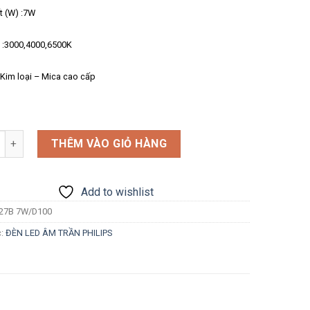
t (W) :7W
 :3000,4000,6500K
 :Kim loại – Mica cao cấp
g
THÊM VÀO GIỎ HÀNG
Add to wishlist
27B 7W/D100
c:
ĐÈN LED ÂM TRẦN PHILIPS