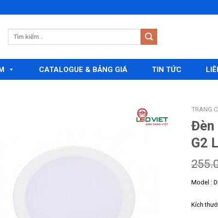
M
CATALOGUE & BẢNG GIÁ
TIN TỨC
LIÊ
TRANG 
Đèn
G2 
Add to
wishlist
255.
Model : 
Kích thư