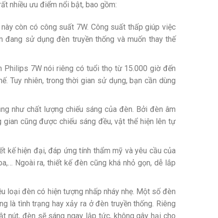
ất nhiều ưu điểm nổi bật, bao gồm:
n này còn có công suất 7W. Công suất thấp giúp việc
bạn đang sử dụng đèn truyền thống và muốn thay thế
 Philips 7W nói riêng có tuổi thọ từ 15.000 giờ đến
ế. Tuy nhiên, trong thời gian sử dụng, bạn cần dùng
ũng như chất lượng chiếu sáng của đèn. Bởi đèn âm
gian cũng được chiếu sáng đều, vật thể hiện lên tự
hiết kế hiện đại, đáp ứng tính thẩm mỹ và yêu cầu của
a,… Ngoài ra, thiết kế đèn cũng khá nhỏ gọn, dễ lắp
iều loại đèn có hiện tượng nhấp nháy nhẹ. Một số đèn
g là tình trạng hay xảy ra ở đèn truyền thống. Riêng
bật nút, đèn sẽ sáng ngay lập tức, không gây hại cho