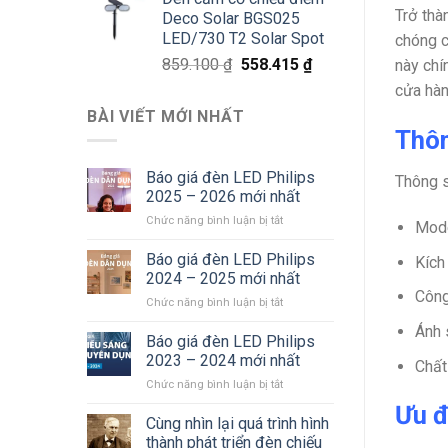
là:
tại
Trở thà
Deco Solar BGS025
811.800 ₫.
là:
LED/730 T2 Solar Spot
chóng c
527.670 ₫.
Giá
Giá
859.100
₫
558.415
₫
này chí
gốc
hiện
cửa hàn
là:
tại
BÀI VIẾT MỚI NHẤT
859.100 ₫.
là:
Thôn
558.415 ₫.
Báo giá đèn LED Philips
Thông 
2025 – 2026 mới nhất
ở
Chức năng bình luận bị tắt
Mod
Báo
giá
Báo giá đèn LED Philips
Kích
đèn
2024 – 2025 mới nhất
LED
Công
ở
Chức năng bình luận bị tắt
Philips
Báo
2025
Ánh 
giá
Báo giá đèn LED Philips
–
đèn
2026
2023 – 2024 mới nhất
Chất
LED
mới
ở
Chức năng bình luận bị tắt
Philips
nhất
Báo
2024
Ưu đ
giá
Cùng nhìn lại quá trình hình
–
đèn
2025
thành phát triển đèn chiếu