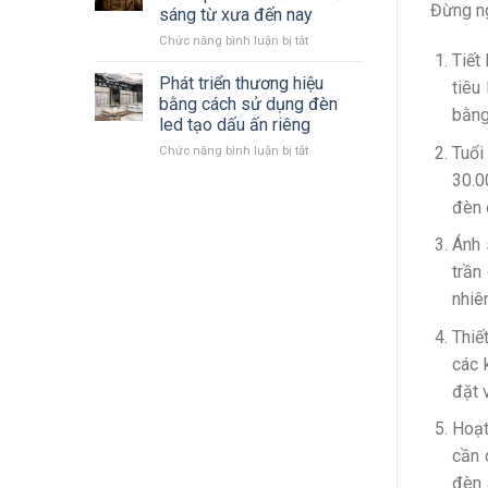
LED
mới
Đừng ng
sáng từ xưa đến nay
Philips
nhất
ở
Chức năng bình luận bị tắt
2023
Tiết
Cùng
–
nhìn
2024 mới
Phát triển thương hiệu
tiêu
lại
nhất
bằng cách sử dụng đèn
bằng
quá
led tạo dấu ấn riêng
trình
Tuổi
ở
Chức năng bình luận bị tắt
hình
Phát
thành
30.0
triển
phát
đèn 
thương
triển
hiệu
đèn
Ánh 
bằng
chiếu
cách
sáng
trần
sử
từ
nhiê
dụng
xưa
đèn
đến
Thiế
led
nay
tạo
các 
dấu
đặt 
ấn
riêng
Hoạt
cần 
đèn 