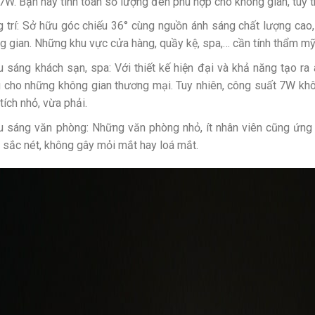
 7W. Bạn hãy tính toán số lượng đèn phù hợp cho không gian, tuỳ 
g trí: Sở hữu góc chiếu 36° cùng nguồn ánh sáng chất lượng cao
g gian. Những khu vực cửa hàng, quầy kệ, spa,… cần tính thẩm m
u sáng khách sạn, spa: Với thiết kế hiện đại và khả năng tạo 
 cho những không gian thương mại. Tuy nhiên, công suất 7W khô
 tích nhỏ, vừa phải.
u sáng văn phòng: Những văn phòng nhỏ, ít nhân viên cũng ứng
, sắc nét, không gây mỏi mắt hay loá mắt.