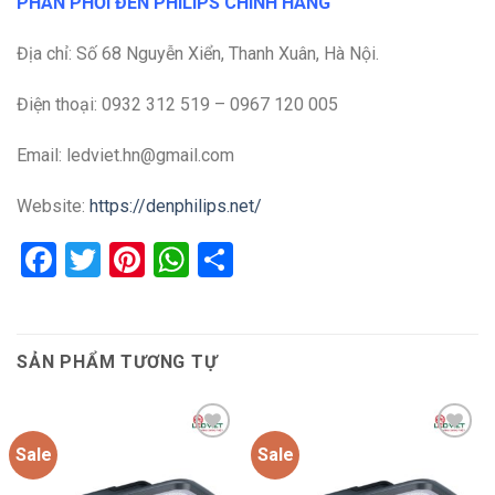
PHÂN PHỐI ĐÈN PHILIPS CHÍNH HÃNG
Địa chỉ: Số 68 Nguyễn Xiển, Thanh Xuân, Hà Nội.
Điện thoại: 0932 312 519 – 0967 120 005
Email: ledviet.hn@gmail.com
Website:
https://denphilips.net/
Facebook
Twitter
Pinterest
WhatsApp
Share
SẢN PHẨM TƯƠNG TỰ
Sale
Sale
Add to
Add to