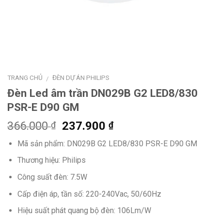
TRANG CHỦ
ĐÈN DỰ ÁN PHILIPS
/
Đèn Led âm trần DN029B G2 LED8/830
PSR-E D90 GM
Giá
Giá
366.000
237.900
₫
₫
gốc
hiện
Mã sản phẩm: DN029B G2 LED8/830 PSR-E D90 GM
là:
tại
366.000 ₫.
là:
Thương hiệu: Philips
237.900 ₫.
Công suất đèn: 7.5W
Cấp điện áp, tần số: 220-240Vac, 50/60Hz
Hiệu suất phát quang bộ đèn: 106Lm/W