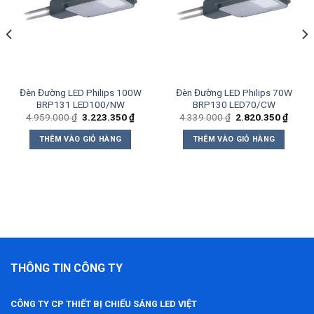
wishlist
wishlist
Đèn Đường LED Philips 100W
Đèn Đường LED Philips 70W
BRP131 LED100/NW
BRP130 LED70/CW
Giá
Giá
Giá
Giá
4.959.000
₫
3.223.350
₫
4.339.000
₫
2.820.350
₫
gốc
hiện
gốc
hiện
là:
tại
là:
tại
THÊM VÀO GIỎ HÀNG
THÊM VÀO GIỎ HÀNG
4.959.000 ₫.
là:
4.339.000 ₫.
là:
3.223.350 ₫.
2.820
2.350 ₫.
THÔNG TIN CÔNG TY
CÔNG TY CP THIẾT BỊ CHIẾU SÁNG LED VIỆT