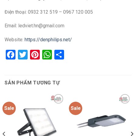
Điện thoại: 0932 312 519 – 0967 120 005
Email: ledviet.hn@gmail.com
Website:
https://denphilips.net/
Facebook
Twitter
Pinterest
WhatsApp
Share
SẢN PHẨM TƯƠNG TỰ
Sale
Sale
Add to
Add to
wishlist
wishlist