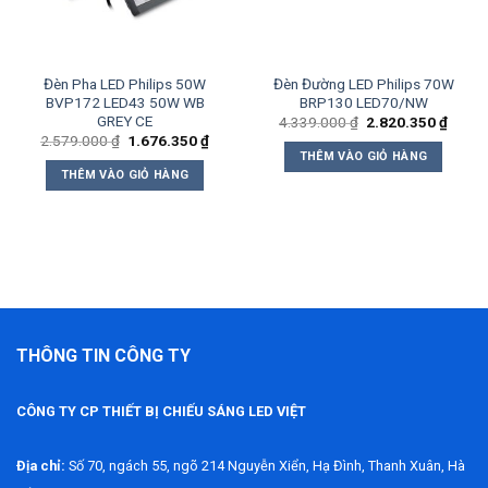
Đèn Pha LED Philips 50W
Đèn Đường LED Philips 70W
BVP172 LED43 50W WB
BRP130 LED70/NW
GREY CE
Giá
Giá
4.339.000
₫
2.820.350
₫
gốc
hiện
Giá
Giá
2.579.000
₫
1.676.350
₫
là:
tại
gốc
hiện
THÊM VÀO GIỎ HÀNG
4.339.000 ₫.
là:
là:
tại
THÊM VÀO GIỎ HÀNG
9.850 ₫.
2.820
2.579.000 ₫.
là:
1.676.350 ₫.
THÔNG TIN CÔNG TY
CÔNG TY CP THIẾT BỊ CHIẾU SÁNG LED VIỆT
Địa chỉ:
Số 70, ngách 55, ngõ 214 Nguyễn Xiển, Hạ Đình, Thanh Xuân, Hà