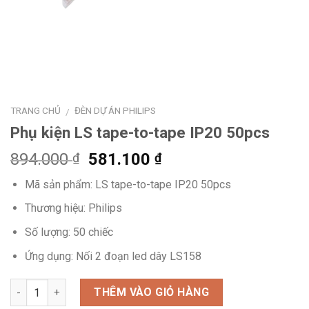
TRANG CHỦ
ĐÈN DỰ ÁN PHILIPS
/
Phụ kiện LS tape-to-tape IP20 50pcs
Giá
Giá
894.000
581.100
₫
₫
gốc
hiện
Mã sản phẩm: LS tape-to-tape IP20 50pcs
là:
tại
894.000 ₫.
là:
Thương hiệu: Philips
581.100 ₫.
Số lượng: 50 chiếc
Ứng dụng: Nối 2 đoạn led dây LS158
Số lượng
THÊM VÀO GIỎ HÀNG