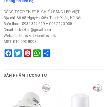
Thông tin liên hệ
CÔNG TY CP THIẾT BỊ CHIẾU SÁNG LED VIỆT
Địa chỉ: Số 68 Nguyễn Xiển, Thanh Xuân, Hà Nội.
Điện thoại: 0932.312.519 – 0967.120.005.
Gmail: ledviet.hn@gmail.com.
Website: https://denphilips.net/
MST: 010 993 8098.
Facebook
Twitter
Pinterest
WhatsApp
Share
SẢN PHẨM TƯƠNG TỰ
Add to
Add to
wishlist
wishlist