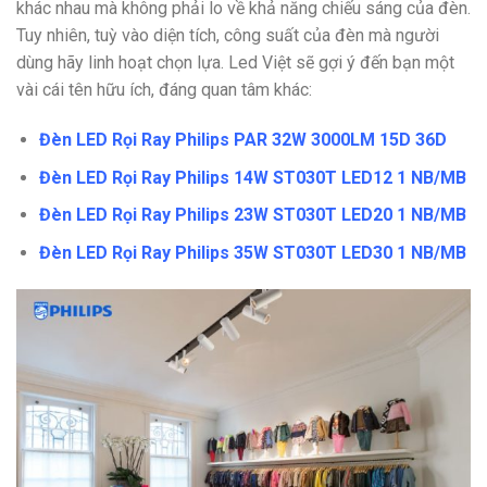
khác nhau mà không phải lo về khả năng chiếu sáng của đèn.
Tuy nhiên, tuỳ vào diện tích, công suất của đèn mà người
dùng hãy linh hoạt chọn lựa. Led Việt sẽ gợi ý đến bạn một
vài cái tên hữu ích, đáng quan tâm khác:
Đèn LED Rọi Ray Philips PAR 32W 3000LM 15D 36D
Đèn LED Rọi Ray Philips 14W ST030T LED12 1 NB/MB
Đèn LED Rọi Ray Philips 23W ST030T LED20 1 NB/MB
Đèn LED Rọi Ray Philips 35W ST030T LED30 1 NB/MB