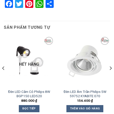
Facebook
Twitter
Pinterest
WhatsApp
Share
SẢN PHẨM TƯƠNG TỰ
Add to
Add to
wishlist
wishlist
HẾT HÀNG
Đèn LED Cắm Cỏ Philips 8W
Đèn LED Âm Trần Philips 5W
BGP150 LED520
59752 KYABITE 070
880.000
₫
156.400
₫
ĐỌC TIẾP
THÊM VÀO GIỎ HÀNG