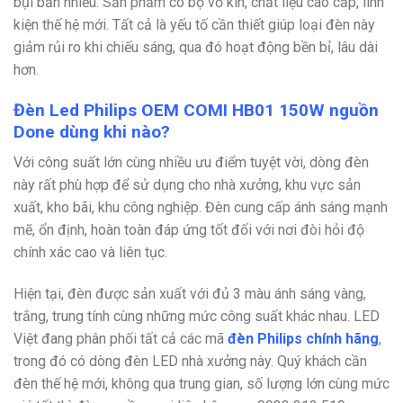
bụi bẩn nhiều. Sản phẩm có bộ vỏ kín, chất liệu cao cấp, linh
kiện thế hệ mới. Tất cả là yếu tố cần thiết giúp loại đèn này
giảm rủi ro khi chiếu sáng, qua đó hoạt động bền bỉ, lâu dài
hơn.
Đèn Led Philips OEM COMI HB01 150W nguồn
Done dùng khi nào?
Với công suất lớn cùng nhiều ưu điểm tuyệt vời, dòng đèn
này rất phù hợp để sử dụng cho nhà xưởng, khu vực sản
xuất, kho bãi, khu công nghiệp. Đèn cung cấp ánh sáng mạnh
mẽ, ổn định, hoàn toàn đáp ứng tốt đối với nơi đòi hỏi độ
chính xác cao và liên tục.
Hiện tại, đèn được sản xuất với đủ 3 màu ánh sáng vàng,
trắng, trung tính cùng những mức công suất khác nhau. LED
Việt đang phân phối tất cả các mã
đèn Philips chính hãng
,
trong đó có dòng đèn LED nhà xưởng này. Quý khách cần
đèn thế hệ mới, không qua trung gian, số lượng lớn cùng mức