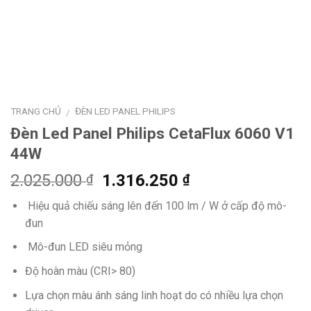
TRANG CHỦ
ĐÈN LED PANEL PHILIPS
/
Đèn Led Panel Philips CetaFlux 6060 V1
44W
Giá
Giá
2.025.000
1.316.250
₫
₫
gốc
hiện
Hiệu quả chiếu sáng lên đến 100 lm / W ở cấp độ mô-
là:
tại
đun
2.025.000 ₫.
là:
1.316.250 ₫.
Mô-đun LED siêu mỏng
Độ hoàn màu (CRI> 80)
Lựa chọn màu ánh sáng linh hoạt do có nhiều lựa chọn