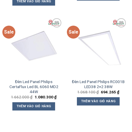
THÊM VÀO GIỎ HÀNG
694.20
1.900.000 ₫.
là:
1.235.000 ₫.
Sale
Sale
Add to
Add to
wishlist
wishlist
Đèn Led Panel Philips
Đèn Led Panel Philips RC001B
CertaFlux Led BL 6060 MD2
LED38 2×2 38W
44W
Giá
Giá
1.068.100
₫
694.265
₫
gốc
hiện
Giá
Giá
1.662.000
₫
1.080.300
₫
là:
tại
gốc
hiện
THÊM VÀO GIỎ HÀNG
1.068.100 ₫.
là:
là:
tại
THÊM VÀO GIỎ HÀNG
694.26
1.662.000 ₫.
là:
1.080.300 ₫.