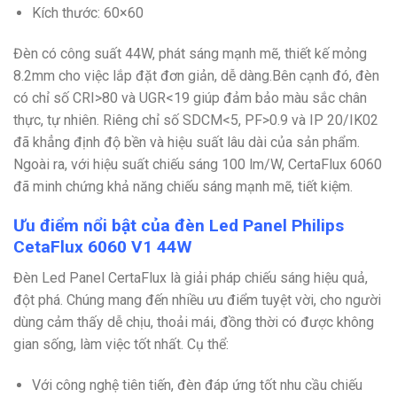
Kích thước: 60×60
Đèn có công suất 44W, phát sáng mạnh mẽ, thiết kế mỏng
8.2mm cho việc lắp đặt đơn giản, dễ dàng.Bên cạnh đó, đèn
có chỉ số CRI>80 và UGR<19 giúp đảm bảo màu sắc chân
thực, tự nhiên. Riêng chỉ số SDCM<5, PF>0.9 và IP 20/IK02
đã khẳng định độ bền và hiệu suất lâu dài của sản phẩm.
Ngoài ra, với hiệu suất chiếu sáng 100 lm/W, CertaFlux 6060
đã minh chứng khả năng chiếu sáng mạnh mẽ, tiết kiệm.
Ưu điểm nổi bật của đèn Led Panel Philips
CetaFlux 6060 V1 44W
Đèn Led Panel CertaFlux là giải pháp chiếu sáng hiệu quả,
đột phá. Chúng mang đến nhiều ưu điểm tuyệt vời, cho người
dùng cảm thấy dễ chịu, thoải mái, đồng thời có được không
gian sống, làm việc tốt nhất. Cụ thể:
Với công nghệ tiên tiến, đèn đáp ứng tốt nhu cầu chiếu