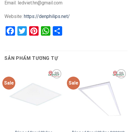
Email: ledviet.hn@gmail.com
Website:
https://denphilips.net/
Facebook
Twitter
Pinterest
WhatsApp
Share
SẢN PHẨM TƯƠNG TỰ
Sale
Sale
Add to
Add to
wishlist
wishlist