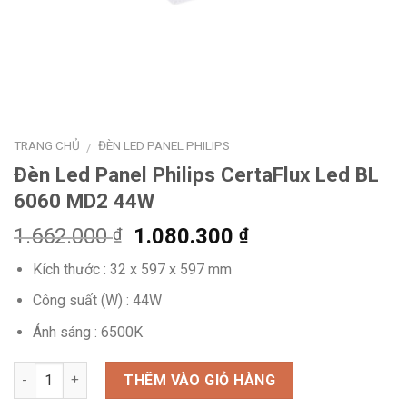
TRANG CHỦ
ĐÈN LED PANEL PHILIPS
/
Đèn Led Panel Philips CertaFlux Led BL
6060 MD2 44W
Giá
Giá
1.662.000
1.080.300
₫
₫
gốc
hiện
Kích thước : 32 x 597 x 597 mm
là:
tại
1.662.000 ₫.
là:
Công suất (W) : 44W
1.080.300 ₫.
Ánh sáng : 6500K
Số lượng
THÊM VÀO GIỎ HÀNG