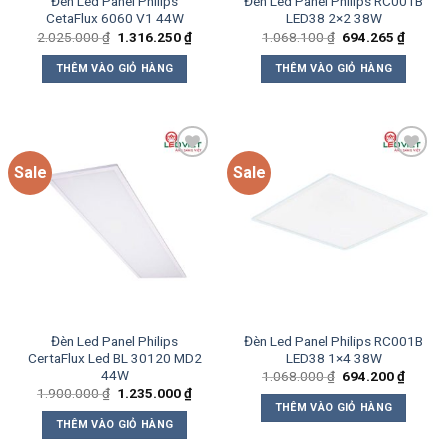
Đèn Led Panel Philips
Đèn Led Panel Philips RC001B
CetaFlux 6060 V1 44W
LED38 2×2 38W
Giá
Giá
Giá
Giá
2.025.000
₫
1.316.250
₫
1.068.100
₫
694.265
₫
gốc
hiện
gốc
hiện
là:
tại
là:
tại
THÊM VÀO GIỎ HÀNG
THÊM VÀO GIỎ HÀNG
2.025.000 ₫.
là:
1.068.100 ₫.
là:
1.316.250 ₫.
694.26
Sale
Sale
Add to
Add to
wishlist
wishlist
Đèn Led Panel Philips
Đèn Led Panel Philips RC001B
CertaFlux Led BL 30120 MD2
LED38 1×4 38W
44W
Giá
Giá
1.068.000
₫
694.200
₫
gốc
hiện
Giá
Giá
1.900.000
₫
1.235.000
₫
là:
tại
gốc
hiện
THÊM VÀO GIỎ HÀNG
1.068.000 ₫.
là:
là:
tại
THÊM VÀO GIỎ HÀNG
694.20
1.900.000 ₫.
là:
1.235.000 ₫.