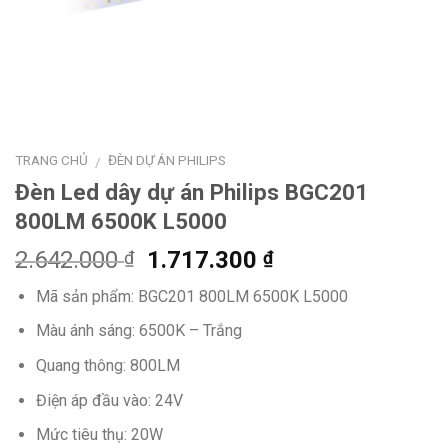
TRANG CHỦ
ĐÈN DỰ ÁN PHILIPS
/
Đèn Led dây dự án Philips BGC201
800LM 6500K L5000
Giá
Giá
2.642.000
1.717.300
₫
₫
gốc
hiện
Mã sản phẩm: BGC201 800LM 6500K L5000
là:
tại
2.642.000 ₫.
là:
Màu ánh sáng: 6500K – Trắng
1.717.300 ₫.
Quang thông: 800LM
Điện áp đầu vào: 24V
Mức tiêu thụ: 20W