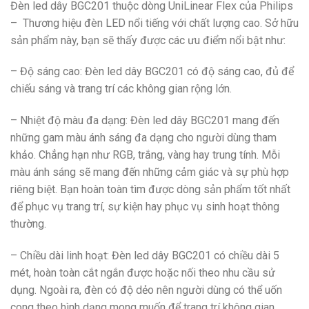
Đèn led dây BGC201 thuộc dòng UniLinear Flex của Philips
– Thương hiệu đèn LED nổi tiếng với chất lượng cao. Sở hữu
sản phẩm này, bạn sẽ thấy được các ưu điểm nổi bật như:
– Độ sáng cao: Đèn led dây BGC201 có độ sáng cao, đủ để
chiếu sáng và trang trí các không gian rộng lớn.
– Nhiệt độ màu đa dạng: Đèn led dây BGC201 mang đến
những gam màu ánh sáng đa dạng cho người dùng tham
khảo. Chẳng hạn như RGB, trắng, vàng hay trung tính. Mỗi
màu ánh sáng sẽ mang đến những cảm giác và sự phù hợp
riêng biệt. Bạn hoàn toàn tìm được dòng sản phẩm tốt nhất
để phục vụ trang trí, sự kiện hay phục vụ sinh hoạt thông
thường.
– Chiều dài linh hoạt: Đèn led dây BGC201 có chiều dài 5
mét, hoàn toàn cắt ngắn được hoặc nối theo nhu cầu sử
dụng. Ngoài ra, đèn có độ dẻo nên người dùng có thể uốn
cong theo hình dạng mong muốn để trang trí không gian