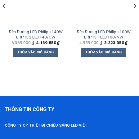
Đèn Đường LED Philips 140W
Đèn Đường LED Philips 100W
BRP132 LED140/CW
BRP131 LED100/NW
Giá
Giá
Giá
Giá
6.369.000
₫
4.139.850
₫
4.959.000
₫
3.223.350
₫
gốc
hiện
gốc
hiện
là:
tại
là:
tại
THÊM VÀO GIỎ HÀNG
THÊM VÀO GIỎ HÀNG
6.369.000 ₫.
là:
4.959.000 ₫.
là:
9.850 ₫.
4.139.850 ₫.
3.223
THÔNG TIN CÔNG TY
CÔNG TY CP THIẾT BỊ CHIẾU SÁNG LED VIỆT