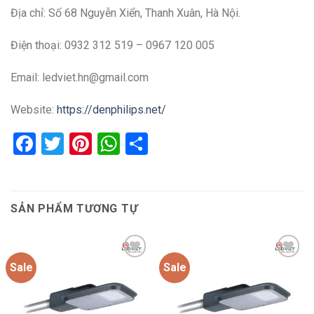
Địa chỉ: Số 68 Nguyễn Xiển, Thanh Xuân, Hà Nội.
Điện thoại: 0932 312 519 – 0967 120 005
Email: ledviet.hn@gmail.com
Website:
https://denphilips.net/
Facebook
Twitter
Pinterest
WhatsApp
Share
SẢN PHẨM TƯƠNG TỰ
Sale
Sale
Add to
Add to
wishlist
wishlist