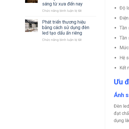
LED
mới
sáng từ xưa đến nay
Philips
nhất
Độ l
ở
Chức năng bình luận bị tắt
2023
Cùng
–
Điện
nhìn
2024 mới
Phát triển thương hiệu
lại
nhất
bằng cách sử dụng đèn
Tần 
quá
led tạo dấu ấn riêng
trình
Tần 
ở
Chức năng bình luận bị tắt
hình
Phát
thành
Mức 
triển
phát
thương
triển
Hệ s
hiệu
đèn
bằng
chiếu
Kết 
cách
sáng
sử
từ
dụng
xưa
Ưu đ
đèn
đến
led
nay
Ánh s
tạo
dấu
ấn
Đèn led
riêng
đạt chấ
dụng lâ