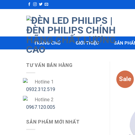
Skip
to
content
TRANG CHỦ
GIỚI THIỆU
SẢN PHẨ
TƯ VẤN BÁN HÀNG
Sale
Hotline 1
0932.312.519
Hotline 2
0967.120.005
SẢN PHẨM MỚI NHẤT