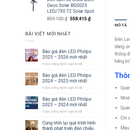
là:
tại
Deco Solar BGS025
811.800 ₫.
là:
LED/730 T2 Solar Spot
527.670 ₫.
Giá
Giá
859.100
₫
558.415
₫
gốc
hiện
MÔ TẢ
là:
tại
BÀI VIẾT MỚI NHẤT
859.100 ₫.
là:
Đèn Led
558.415 ₫.
dàng ứn
Báo giá đèn LED Philips
thống đ
2025 – 2026 mới nhất
hãng bở
ở
Chức năng bình luận bị tắt
Báo
Thôn
giá
Báo giá đèn LED Philips
đèn
2024 – 2025 mới nhất
LED
Quan
ở
Chức năng bình luận bị tắt
Philips
Báo
2025
Nhiệ
giá
Báo giá đèn LED Philips
–
đèn
2026
2023 – 2024 mới nhất
Quan
LED
mới
ở
Chức năng bình luận bị tắt
Philips
nhất
Báo
Chỉ 
2024
giá
Cùng nhìn lại quá trình hình
–
đèn
2025
Màu 
thành phát triển đèn chiếu