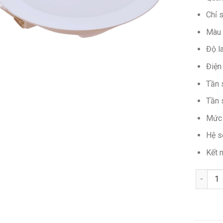
Chỉ 
Màu 
Độ l
Điện
Tần 
Tần 
Mức 
Hệ s
Kết n
Số lượn