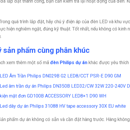
 đã lắp đặt thành công, bạn cần kiểm tra lại hoạt động của đèn. Kh
rong quá trình lắp đặt, hãy chú ý điện áp của đèn LED và khu vực
ực hiện nghiêm ngặt, đúng kỹ thuật. Tốt nhất, nếu không có kinh 
.
ý sản phẩm cùng phân khúc
ách xem thêm một số mã
đèn Philips dự án
khác được yêu thích
 LED Âm Trần Philips DN029B G2 LED8/CCT PSR-E D90 GM
Led âm trần dự án Philips DN350B LED32/CW 32W 220-240V 
 kiện mặt đơn GD100B ACCESSORY LED8×1 D90 WH
Led dây dự án Philips 31088 HV tape accessory 30X EU white
Sản phẩm dự án không có sẵn và cần đặt hàng trước. Hàng không 