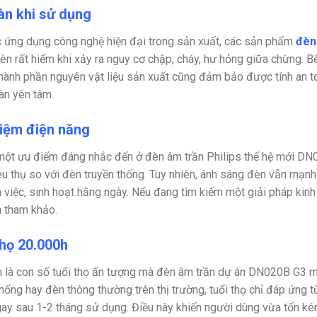
àn khi sử dụng
c ứng dụng công nghệ hiện đại trong sản xuất, các sản phẩm
đèn
èn rất hiếm khi xảy ra nguy cơ chập, cháy, hư hỏng giữa chừng. B
thành phần nguyên vật liệu sản xuất cũng đảm bảo được tính an to
àn yên tâm.
kiệm điện năng
một ưu điểm đáng nhắc đến ở đèn âm trần Philips thế hệ mới D
êu thụ so với đèn truyền thống. Tuy nhiên, ánh sáng đèn vẫn mạn
m việc, sinh hoạt hằng ngày. Nếu đang tìm kiếm một giải pháp kinh 
 tham khảo.
thọ 20.000h
 là con số tuổi thọ ấn tượng mà đèn âm trần dự án DN020B G3 
thống hay đèn thông thường trên thị trường, tuổi thọ chỉ đáp ứng 
ay sau 1-2 tháng sử dụng. Điều này khiến người dùng vừa tốn kém 