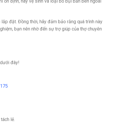
i ổn định, hãy vệ sinh và loại bỏ bụi bẩn bên ngoài
 lắp đặt. Đồng thời, hãy đảm bảo rằng quá trình này
nghiệm, bạn nên nhờ đến sự trợ giúp của thợ chuyên
 dưới đây!
D175
tách lẻ.