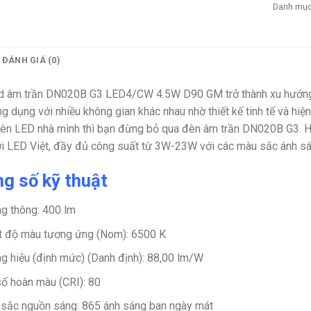
Danh mụ
ĐÁNH GIÁ (0)
 âm trần DN020B G3 LED4/CW 4.5W D90 GM trở thành xu hướng mớ
g dụng với nhiều không gian khác nhau nhờ thiết kế tinh tế và hiệ
èn LED nhà mình thì bạn đừng bỏ qua đèn âm trần DN020B G3. H
i LED Việt, đầy đủ công suất từ 3W-23W với các màu sắc ánh sáng
g số kỹ thuật
g thông:
400 lm
t độ màu tương ứng (Nom):
6500 K
g hiệu (định mức) (Danh định):
88,00 lm/W
số hoàn màu (CRI):
80
sắc nguồn sáng:
865 ánh sáng ban ngày mát