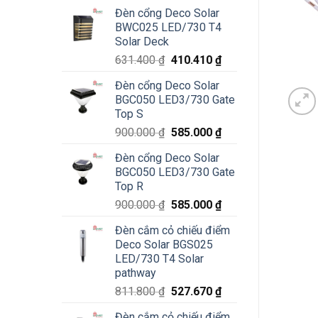
Đèn cổng Deco Solar
BWC025 LED/730 T4
Solar Deck
Giá
Giá
631.400
₫
410.410
₫
gốc
hiện
Đèn cổng Deco Solar
là:
tại
BGC050 LED3/730 Gate
631.400 ₫.
là:
Top S
410.410 ₫.
Giá
Giá
900.000
₫
585.000
₫
gốc
hiện
Đèn cổng Deco Solar
là:
tại
BGC050 LED3/730 Gate
900.000 ₫.
là:
Top R
585.000 ₫.
Giá
Giá
900.000
₫
585.000
₫
gốc
hiện
Đèn cắm cỏ chiếu điểm
là:
tại
Deco Solar BGS025
900.000 ₫.
là:
LED/730 T4 Solar
585.000 ₫.
pathway
Giá
Giá
811.800
₫
527.670
₫
gốc
hiện
Đèn cắm cỏ chiếu điểm