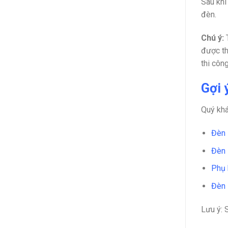
Sau khi
đèn.
Chú ý:
T
được th
thi công
Gợi 
Quý kh
Đèn
Đèn 
Phụ
Đèn 
Lưu ý: 