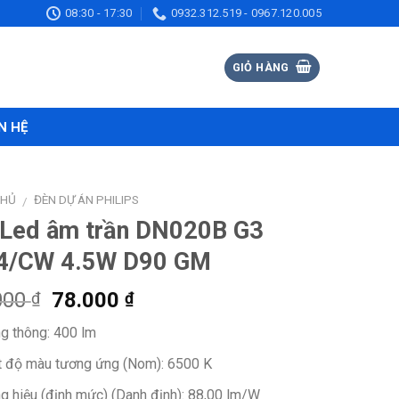
08:30 - 17:30
0932.312.519 - 0967.120.005
GIỎ HÀNG
N HỆ
CHỦ
ĐÈN DỰ ÁN PHILIPS
/
 Led âm trần DN020B G3
4/CW 4.5W D90 GM
Giá
Giá
000
78.000
₫
₫
gốc
hiện
g thông:
400 lm
là:
tại
120.000 ₫.
là:
t độ màu tương ứng (Nom):
6500 K
78.000 ₫.
g hiệu (định mức) (Danh định):
88,00 lm/W