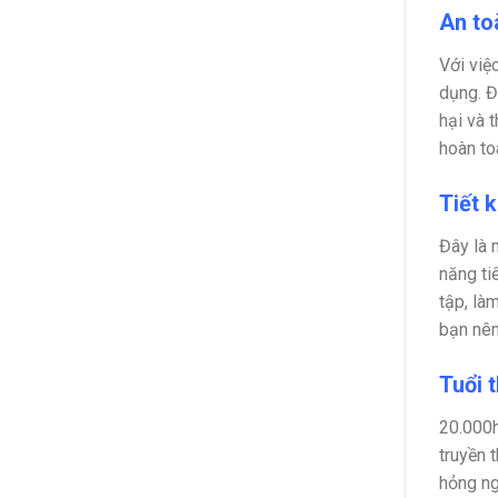
An to
Với việ
dụng. Đ
hại và 
hoàn to
Tiết 
Đây là 
năng ti
tập, là
bạn nên
Tuổi 
20.000h
truyền 
hỏng ng