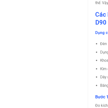
thế. Vậ
Các 
D90
Dụng c
Đèn 
Dụng
Khoa
Kìm đ
Dây 
Băng
Bước 1
Đo kích 