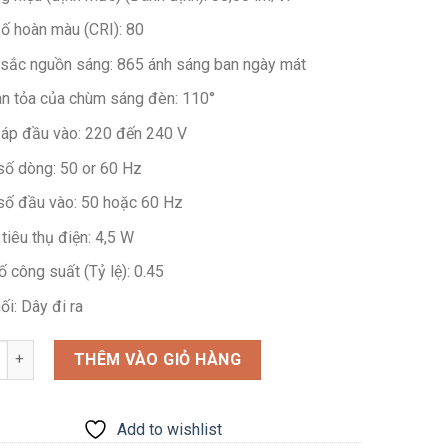
số hoàn màu (CRI):
80
sắc nguồn sáng:
865 ánh sáng ban ngày mát
an tỏa của chùm sáng đèn:
110°
 áp đầu vào:
220 đến 240 V
số dòng:
50 or 60 Hz
số đầu vào:
50 hoặc 60 Hz
tiêu thụ điện:
4,5 W
ố công suất (Tỷ lệ):
0.45
ối:
Dây đi ra
g
THÊM VÀO GIỎ HÀNG
Add to wishlist