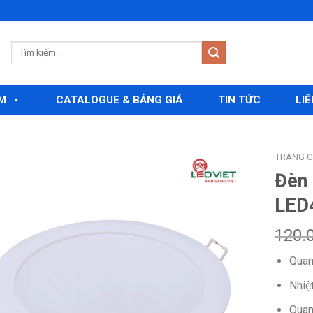
M
CATALOGUE & BẢNG GIÁ
TIN TỨC
LIÊ
TRANG 
Đèn
LED
Add to
wishlist
120.
Quan
Nhiệ
Quan