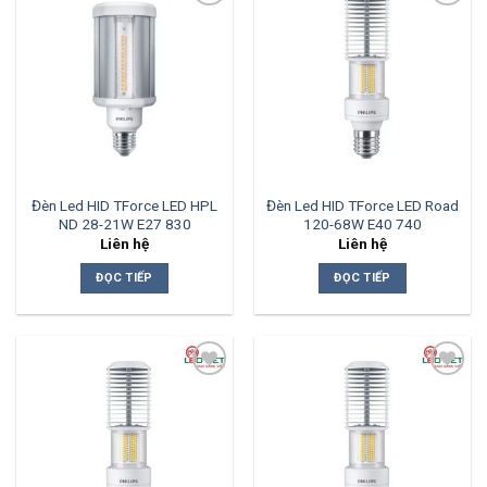
Add to
Add to
wishlist
wishlist
Đèn Led HID TForce LED HPL
Đèn Led HID TForce LED Road
ND 28-21W E27 830
120-68W E40 740
Liên hệ
Liên hệ
ĐỌC TIẾP
ĐỌC TIẾP
Add to
Add to
wishlist
wishlist