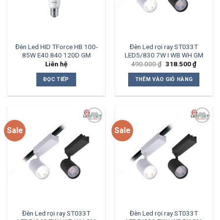
Đèn Led HID TForce HB 100-
Đèn Led rọi ray ST033T
85W E40 840 120D GM
LED5/830 7W I WB WH GM
Giá
Giá
Liên hệ
490.000
₫
318.500
₫
gốc
hiện
là:
tại
ĐỌC TIẾP
THÊM VÀO GIỎ HÀNG
490.000 ₫.
là:
318.500
Sale
Sale
Add to
Add to
wishlist
wishlist
Đèn Led rọi ray ST033T
Đèn Led rọi ray ST033T