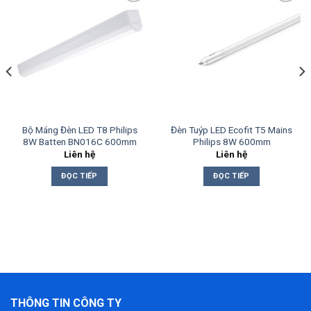
Add to
Add to
wishlist
wishlist
Bộ Máng Đèn LED T8 Philips
Đèn Tuýp LED Ecofit T5 Mains
8W Batten BN016C 600mm
Philips 8W 600mm
Liên hệ
Liên hệ
ĐỌC TIẾP
ĐỌC TIẾP
0 ₫.
THÔNG TIN CÔNG TY