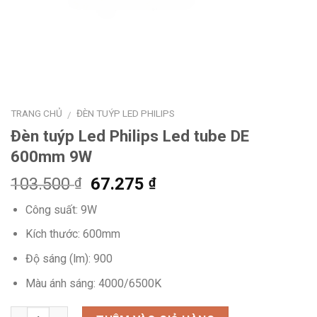
TRANG CHỦ
ĐÈN TUÝP LED PHILIPS
/
Đèn tuýp Led Philips Led tube DE
600mm 9W
Giá
Giá
103.500
67.275
₫
₫
gốc
hiện
Công suất: 9W
là:
tại
103.500 ₫.
là:
Kích thước: 600mm
67.275 ₫.
Độ sáng (lm): 900
Màu ánh sáng: 4000/6500K
Số lượng