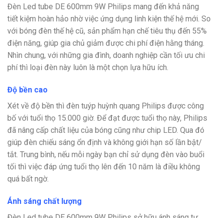
Đèn Led tube DE 600mm 9W Philips mang đến khả năng
tiết kiệm hoàn hảo nhờ việc ứng dụng linh kiện thế hệ mới. So
với bóng đèn thế hệ cũ, sản phẩm hạn chế tiêu thụ đến 55%
điện năng, giúp gia chủ giảm được chi phí điện hằng tháng.
Nhìn chung, với những gia đình, doanh nghiệp cần tối ưu chi
phí thì loại đèn này luôn là một chọn lựa hữu ích.
Độ bền cao
Xét về độ bền thì đèn tuýp huỳnh quang Philips được công
bố với tuổi thọ 15.000 giờ. Để đạt được tuổi thọ này, Philips
đã nâng cấp chất liệu của bóng cũng như chip LED. Qua đó
giúp đèn chiếu sáng ổn định và không giới hạn số lần bật/
tắt. Trung bình, nếu mỗi ngày bạn chỉ sử dụng đèn vào buổi
tối thì việc đáp ứng tuổi thọ lên đến 10 năm là điều không
quá bất ngờ.
Ánh sáng chất lượng
Đèn Led tube DE 600mm 9W Philips sở hữu ánh sáng tự