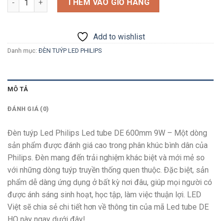
THÊM VÀO GIỎ HÀNG
Add to wishlist
Danh mục:
ĐÈN TUÝP LED PHILIPS
MÔ TẢ
ĐÁNH GIÁ (0)
Đèn tuýp Led Philips Led tube DE 600mm 9W – Một dòng
sản phẩm được đánh giá cao trong phân khúc bình dân của
Philips. Đèn mang đến trải nghiệm khác biệt và mới mẻ so
với những dòng tuýp truyền thống quen thuộc. Đặc biệt, sản
phẩm dễ dàng ứng dụng ở bất kỳ nơi đâu, giúp mọi người có
được ánh sáng sinh hoạt, học tập, làm việc thuận lợi. LED
Việt sẽ chia sẻ chi tiết hơn về thông tin của mã Led tube DE
HO này ngay dưới đây!