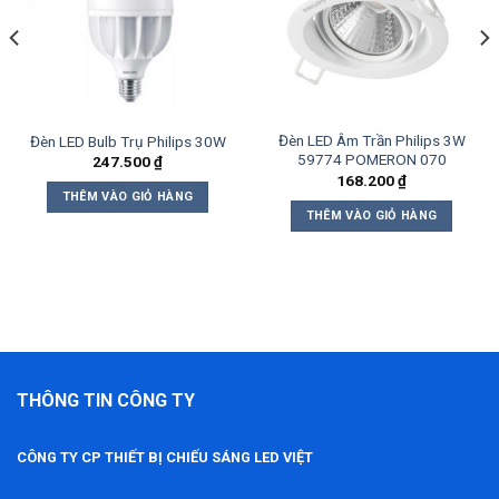
wishlist
wishlist
Đèn LED Âm Trần Philips 3W
Đèn LED Bulb Trụ Philips 30W
59774 POMERON 070
247.500
₫
168.200
₫
THÊM VÀO GIỎ HÀNG
THÊM VÀO GIỎ HÀNG
THÔNG TIN CÔNG TY
CÔNG TY CP THIẾT BỊ CHIẾU SÁNG LED VIỆT