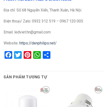
Địa chỉ: Số 68 Nguyễn Xiển, Thanh Xuân, Hà Nội.
Điện thoại/ Zalo: 0932 312 519 – 0967 120 005
Email: ledviet.hn@gmail.com
Website:
https://denphilips.net/
Facebook
Twitter
Pinterest
WhatsApp
Share
SẢN PHẨM TƯƠNG TỰ
Add to
Add to