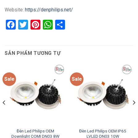
Website:
https://denphilips.net/
Facebook
Twitter
Pinterest
WhatsApp
Share
SẢN PHẨM TƯƠNG TỰ
Sale
Sale
Add to
Add to
wishlist
wishlist
Đèn Led Philips OEM
Đèn Led Philips OEM IP65
Downlight COMI DN03 8W
LVLED DN03 10W