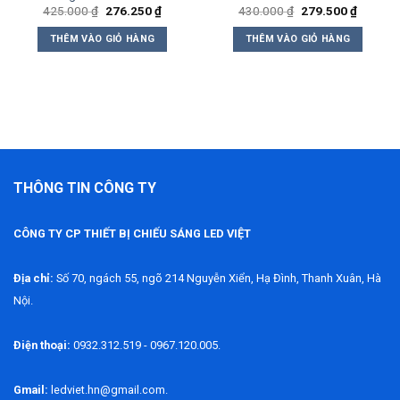
Giá
Giá
Giá
Giá
425.000
₫
276.250
₫
430.000
₫
279.500
₫
gốc
hiện
gốc
hiện
là:
tại
là:
tại
THÊM VÀO GIỎ HÀNG
THÊM VÀO GIỎ HÀNG
425.000 ₫.
là:
430.000 ₫.
là:
0 ₫.
276.250 ₫.
279.500
THÔNG TIN CÔNG TY
CÔNG TY CP THIẾT BỊ CHIẾU SÁNG LED VIỆT
Địa chỉ:
Số 70, ngách 55, ngõ 214 Nguyễn Xiển, Hạ Đình, Thanh Xuân, Hà
Nội.
Điện thoại:
0932.312.519 - 0967.120.005.
Gmail:
ledviet.hn@gmail.com.