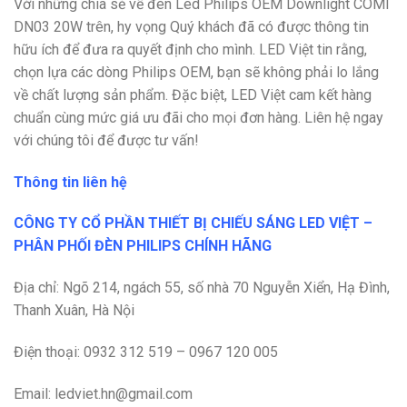
Với những chia sẻ về đèn Led Philips OEM Downlight COMI
DN03 20W trên, hy vọng Quý khách đã có được thông tin
hữu ích để đưa ra quyết định cho mình. LED Việt tin rằng,
chọn lựa các dòng Philips OEM, bạn sẽ không phải lo lắng
về chất lượng sản phẩm. Đặc biệt, LED Việt cam kết hàng
chuẩn cùng mức giá ưu đãi cho mọi đơn hàng. Liên hệ ngay
với chúng tôi để được tư vấn!
Thông tin liên hệ
CÔNG TY CỔ PHẦN THIẾT BỊ CHIẾU SÁNG LED VIỆT –
PHÂN PHỐI ĐÈN PHILIPS CHÍNH HÃNG
Địa chỉ:
Ngõ 214, ngách 55, số nhà 70 Nguyễn Xiển, Hạ Đình,
Thanh Xuân, Hà Nội
Điện thoại: 0932 312 519 – 0967 120 005
Email: ledviet.hn@gmail.com