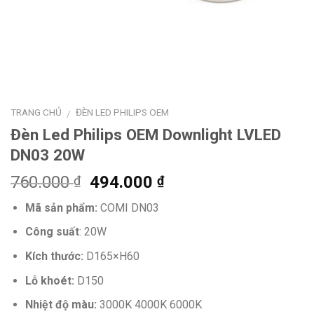
TRANG CHỦ
ĐÈN LED PHILIPS OEM
/
Đèn Led Philips OEM Downlight LVLED
DN03 20W
Giá
Giá
760.000
494.000
₫
₫
gốc
hiện
Mã sản phẩm:
COMI DN03
là:
tại
760.000 ₫.
là:
Công suất
: 20W
494.000 ₫.
Kích thước:
D165×H60
Lỗ khoét:
D150
Nhiệt độ màu:
3000K 4000K 6000K