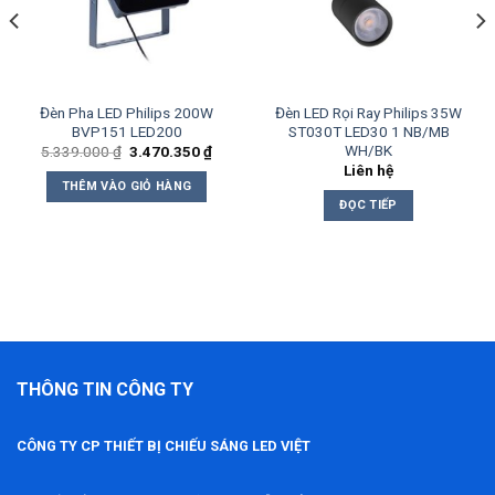
Đèn Pha LED Philips 200W
Đèn LED Rọi Ray Philips 35W
BVP151 LED200
ST030T LED30 1 NB/MB
WH/BK
Giá
Giá
5.339.000
₫
3.470.350
₫
gốc
hiện
Liên hệ
là:
tại
THÊM VÀO GIỎ HÀNG
5.339.000 ₫.
là:
ĐỌC TIẾP
50 ₫.
3.470.350 ₫.
THÔNG TIN CÔNG TY
CÔNG TY CP THIẾT BỊ CHIẾU SÁNG LED VIỆT