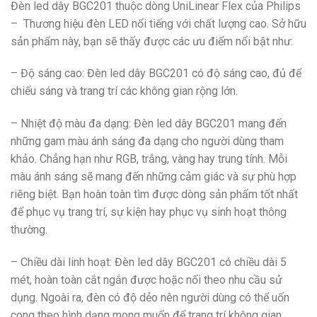
Đèn led dây BGC201 thuộc dòng UniLinear Flex của Philips
– Thương hiệu đèn LED nổi tiếng với chất lượng cao. Sở hữu
sản phẩm này, bạn sẽ thấy được các ưu điểm nổi bật như:
– Độ sáng cao: Đèn led dây BGC201 có độ sáng cao, đủ để
chiếu sáng và trang trí các không gian rộng lớn.
– Nhiệt độ màu đa dạng: Đèn led dây BGC201 mang đến
những gam màu ánh sáng đa dạng cho người dùng tham
khảo. Chẳng hạn như RGB, trắng, vàng hay trung tính. Mỗi
màu ánh sáng sẽ mang đến những cảm giác và sự phù hợp
riêng biệt. Bạn hoàn toàn tìm được dòng sản phẩm tốt nhất
để phục vụ trang trí, sự kiện hay phục vụ sinh hoạt thông
thường.
– Chiều dài linh hoạt: Đèn led dây BGC201 có chiều dài 5
mét, hoàn toàn cắt ngắn được hoặc nối theo nhu cầu sử
dụng. Ngoài ra, đèn có độ dẻo nên người dùng có thể uốn
cong theo hình dạng mong muốn để trang trí không gian