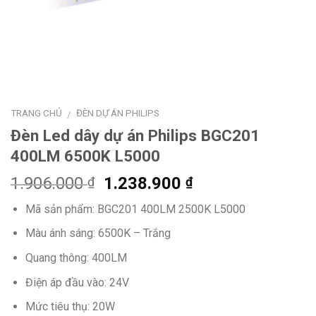
TRANG CHỦ
ĐÈN DỰ ÁN PHILIPS
/
Đèn Led dây dự án Philips BGC201
400LM 6500K L5000
Giá
Giá
1.906.000
1.238.900
₫
₫
gốc
hiện
Mã sản phẩm: BGC201 400LM 2500K L5000
là:
tại
1.906.000 ₫.
là:
Màu ánh sáng: 6500K – Trắng
1.238.900 ₫.
Quang thông: 400LM
Điện áp đầu vào: 24V
Mức tiêu thụ: 20W