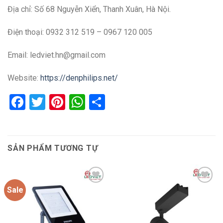
Địa chỉ: Số 68 Nguyễn Xiển, Thanh Xuân, Hà Nội.
Điện thoại: 0932 312 519 – 0967 120 005
Email: ledviet.hn@gmail.com
Website:
https://denphilips.net/
Facebook
Twitter
Pinterest
WhatsApp
Share
SẢN PHẨM TƯƠNG TỰ
Sale
Add to
Add to
wishlist
wishlist