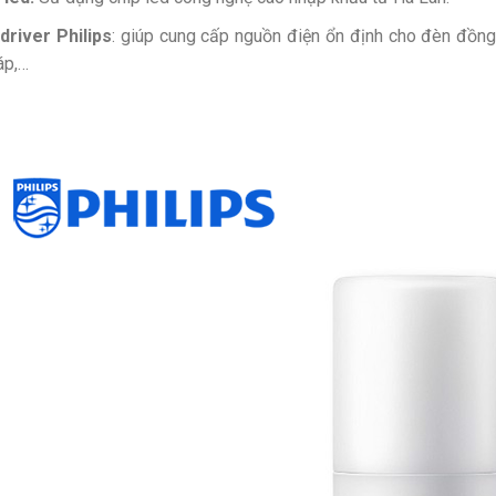
driver Philips
: giúp cung cấp nguồn điện ổn định cho đèn đồng 
áp,…