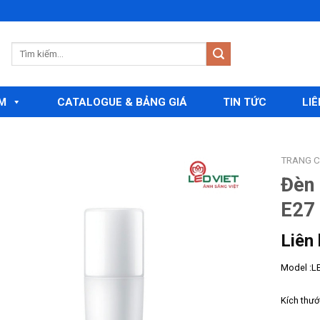
M
CATALOGUE & BẢNG GIÁ
TIN TỨC
LIÊ
TRANG 
Đèn 
E27
Add to
wishlist
Liên
Model :LE
Kích thư