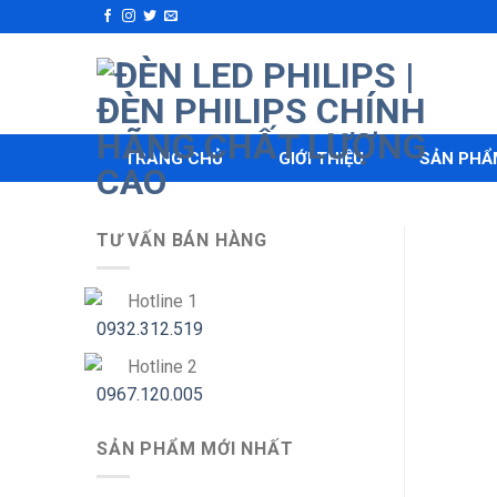
Skip
to
content
TRANG CHỦ
GIỚI THIỆU
SẢN PHẨ
TƯ VẤN BÁN HÀNG
Hotline 1
0932.312.519
Hotline 2
0967.120.005
SẢN PHẨM MỚI NHẤT