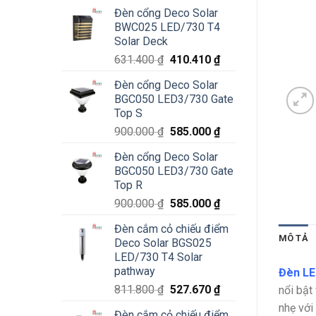
Đèn cổng Deco Solar
BWC025 LED/730 T4
Solar Deck
Giá
Giá
631.400
₫
410.410
₫
gốc
hiện
Đèn cổng Deco Solar
là:
tại
BGC050 LED3/730 Gate
631.400 ₫.
là:
Top S
410.410 ₫.
Giá
Giá
900.000
₫
585.000
₫
gốc
hiện
Đèn cổng Deco Solar
là:
tại
BGC050 LED3/730 Gate
900.000 ₫.
là:
Top R
585.000 ₫.
Giá
Giá
900.000
₫
585.000
₫
gốc
hiện
Đèn cắm cỏ chiếu điểm
là:
tại
MÔ TẢ
Deco Solar BGS025
900.000 ₫.
là:
LED/730 T4 Solar
585.000 ₫.
pathway
Đèn LE
Giá
Giá
811.800
₫
527.670
₫
nổi bật
gốc
hiện
nhẹ với
Đèn cắm cỏ chiếu điểm