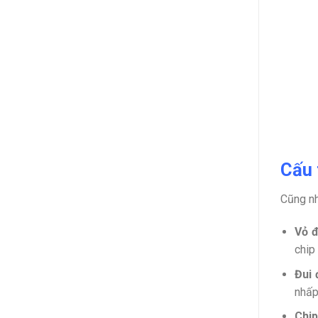
Cấu 
Cũng nh
Vỏ 
chip
Đui
nhấp
Chip