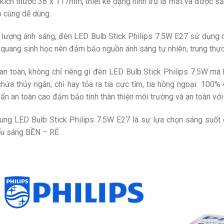
kích thước 38 x 117mm, thiết kế dạng hình trụ lạ mắt và được s
ô cùng dễ dùng.
 lượng ánh sáng, đèn LED Bulb Stick Philips 7.5W E27 sử dụng cô
 quang sinh học nên đảm bảo nguồn ánh sáng tự nhiên, trung thực
 an toàn, không chỉ riêng gì
đèn LED Bulb Stick Philips 7.5W mà
hứa thủy ngân, chì hay tỏa ra tia cực tím, tia hồng ngoại. 10
uẩn an toàn cao đảm bảo tính thân thiện môi trường và an toàn vớ
ung LED Bulb Stick Philips 7.5W E27 là sự lựa chọn sáng suốt 
ếu sáng BỀN – RẺ.