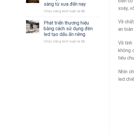
Đèn có 
LED
mới
sáng từ xưa đến nay
Philips
nhất
xoáy, v
ở
Chức năng bình luận bị tắt
2023
Cùng
–
Về chất
nhìn
2024 mới
Phát triển thương hiệu
lại
nhất
bằng cách sử dụng đèn
an toàn
quá
led tạo dấu ấn riêng
trình
ở
Chức năng bình luận bị tắt
hình
Về tính
Phát
thành
không c
triển
phát
thương
triển
tiêu ch
hiệu
đèn
bằng
chiếu
Nhìn ch
cách
sáng
sử
từ
led chi
dụng
xưa
đèn
đến
led
nay
tạo
dấu
ấn
riêng