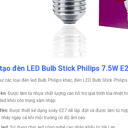
tạo đèn LED Bulb Stick Philips 7.5W E
ư các loại đèn led Bulb Philips khác, đèn LED Bulb Stick Phili
đèn
: Được làm từ nhựa chất lượng cao hỗ trợ quá trình tỏa nhiệt 
 led khỏi côn trùng xâm nhập.
 đèn:
Được thiết kế dạng xoáy E27 dễ lắp đặt và được làm từ hợ
 nháy ngay cả khi môi trường có độ ẩm cao.
 led:
Sử dụng chip led công nghệ cao nhập khẩu từ Hà Lan.