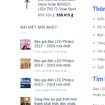
là:
tại
Deco Solar BGS025
811.800 ₫.
là:
Thôn
LED/730 T2 Solar Spot
527.670 ₫.
Giá
Giá
859.100
₫
558.415
₫
Kích
gốc
hiện
là:
tại
Độ s
BÀI VIẾT MỚI NHẤT
859.100 ₫.
là:
558.415 ₫.
Ánh 
Báo giá đèn LED Philips
Công
2025 – 2026 mới nhất
Chỉ 
ở
Chức năng bình luận bị tắt
Báo
Hiệu
giá
Báo giá đèn LED Philips
đèn
2024 – 2025 mới nhất
Tuổi
LED
ở
Chức năng bình luận bị tắt
Philips
Báo
2025
Tìm 
giá
Báo giá đèn LED Philips
–
đèn
2026
2023 – 2024 mới nhất
LED
mới
Đèn LED
ở
Chức năng bình luận bị tắt
Philips
nhất
Báo
chiếu s
2024
giá
Cùng nhìn lại quá trình hình
–
đèn
2025
thành phát triển đèn chiếu