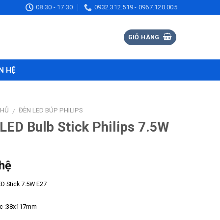
08:30 - 17:30
0932.312.519 - 0967.120.005
GIỎ HÀNG
N HỆ
CHỦ
ĐÈN LED BÚP PHILIPS
/
LED Bulb Stick Philips 7.5W
 hệ
D Stick 7.5W E27
ớc :38x117mm